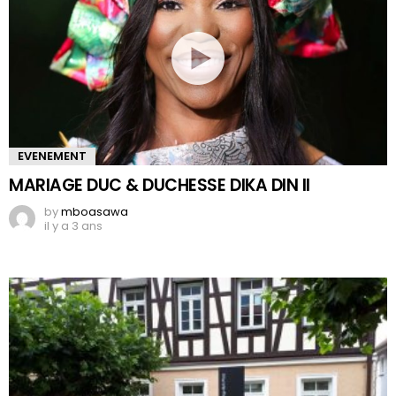
EVENEMENT
MARIAGE DUC & DUCHESSE DIKA DIN II
by
mboasawa
il y a 3 ans