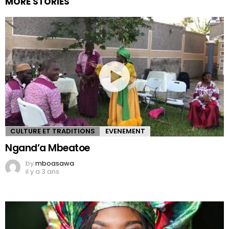
MORE STORIES
CULTURE ET TRADITIONS
EVENEMENT
Ngand’a Mbeatoe
by
mboasawa
il y a 3 ans