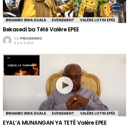
BWAMBO BWA DUALA
EVENEMENT
VALÈRE LOTIN EPÉE
Bekasedi ba Tétè Valère EPEE
by
mboasawa
il y a 3 ans
BWAMBO BWA DUALA
EVENEMENT
VALÈRE LOTIN EPÉE
EYAL’A MUNANGAN YA TETÈ Valère EPEE