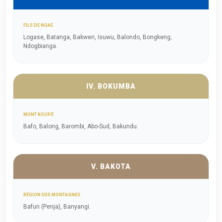
FILS DE NGAE
Logase, Batanga, Bakweri, Isuwu, Balondo, Bongkeng,
Ndogbianga.
IV. BOKUMBA
MONT KOUPÉ
Bafo, Balong, Barombi, Abo-Sud, Bakundu.
V. BAKOTA
RÉGION DES MONTAGNES
Bafun (Penja), Banyangi.