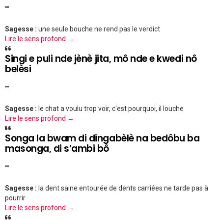
""
Sagesse :
une seule bouche ne rend pas le verdict
Lire le sens profond →
Singi e puli nde jènè jita, mô nde e kwedi nô
belèsi
""
Sagesse :
le chat a voulu trop voir, c'est pourquoi, il louche
Lire le sens profond →
Songa la bwam di dingabèlè na bedôbu ba
masonga, di s’ambi bô
""
Sagesse :
la dent saine entourée de dents carriées ne tarde pas à
pourrir
Lire le sens profond →