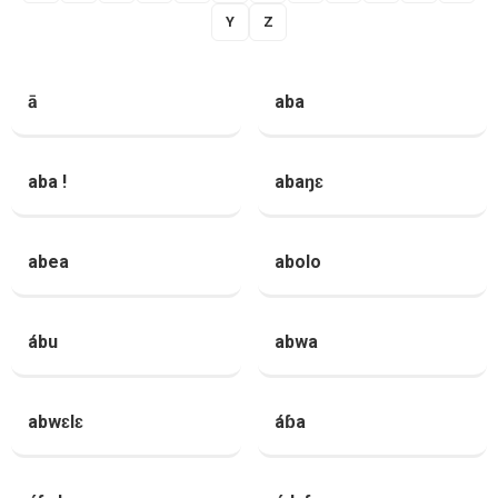
Y
Z
ā
aba
aba !
abaŋɛ
abea
abolo
ábu
abwa
abwɛlɛ
áɓa