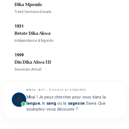
Dika Mpondo
Traité Germano-Douala
1931
Betote Dika Akwa
Indépendance & Ngondo
1999
Din Dika Akwa III
Souverain Actuel
MBOA-BOT • GOOGLE AI POWERED
Mbaí ! Je peux chercher pour vous dans la
langue
, le
sang
ou la
sagesse
Sawa. Que
souhaitez-vous découvrir ?