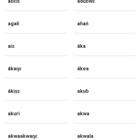
áɓɛlɛ
áduɓwɛ
agali
ahań
ais
áka
ákaŋɛ
ákea
ákiṣɛ
akuɓ
akuri
akwa
akwaakwaŋɛ
akwala