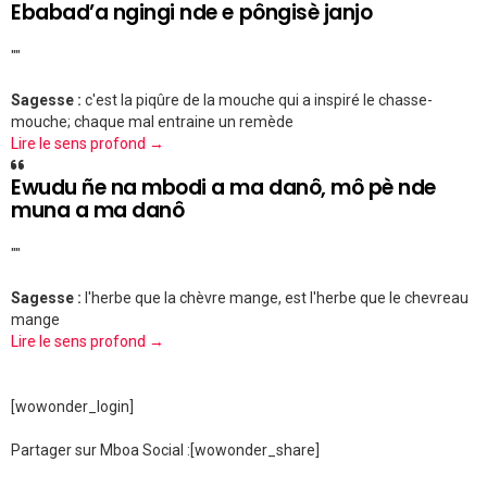
Ebabad’a ngingi nde e pôngisè janjo
""
Sagesse :
c'est la piqûre de la mouche qui a inspiré le chasse-
mouche; chaque mal entraine un remède
Lire le sens profond →
Ewudu ñe na mbodi a ma danô, mô pè nde
muna a ma danô
""
Sagesse :
l'herbe que la chèvre mange, est l'herbe que le chevreau
mange
Lire le sens profond →
[wowonder_login]
Partager sur Mboa Social :
[wowonder_share]