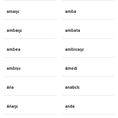
amaŋɛ
amɓa
amɓaŋɛ
amɓata
amɓea
amɓisaŋɛ
amɓiṣɛ
ámedi
áńa
anabɛlɛ
áńaŋɛ
anda