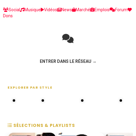
Social
Musique
Vidéos
News
Marché
Emplois
Forum
Dons
Rejoignez la discussion sur le réseau social !
ENTRER DANS LE RÉSEAU →
EXPLORER PAR STYLE
80s - 90s
Choral groups
Daddy's disco
MAKOS
SÉLECTIONS & PLAYLISTS