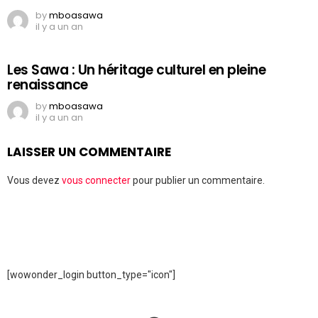
by
mboasawa
il y a un an
Les Sawa : Un héritage culturel en pleine
renaissance
by
mboasawa
il y a un an
LAISSER UN COMMENTAIRE
Vous devez
vous connecter
pour publier un commentaire.
[wowonder_login button_type="icon"]