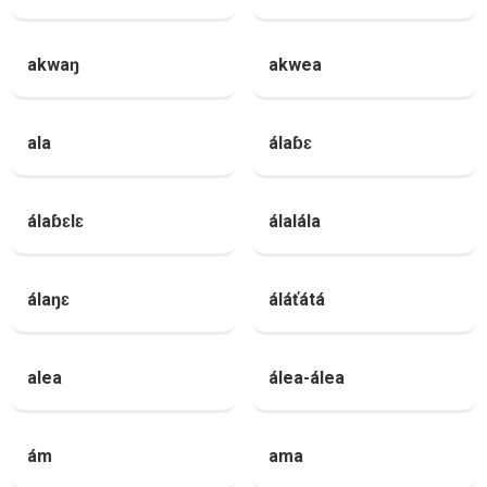
akwaŋ
akwea
ala
álaɓɛ
álaɓɛlɛ
álalála
álaŋɛ
áláťátá
alea
álea-álea
ám
ama