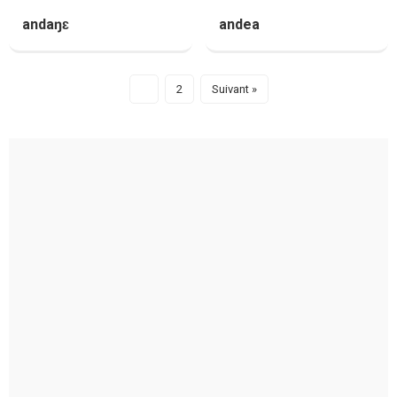
andaŋɛ
andea
1
2
Suivant »