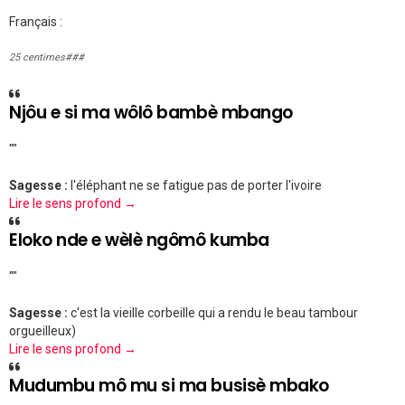
Français :
25 centimes###
Njôu e si ma wôlô bambè mbango
""
Sagesse :
l'éléphant ne se fatigue pas de porter l'ivoire
Lire le sens profond →
Eloko nde e wèlè ngômô kumba
""
Sagesse :
c'est la vieille corbeille qui a rendu le beau tambour
orgueilleux)
Lire le sens profond →
Mudumbu mô mu si ma busisè mbako