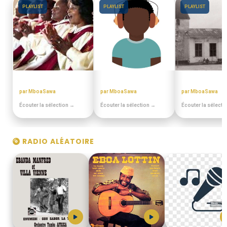
PLAYLIST
PLAYLIST
PLAYLIST
CHORALES ELONGUI
MIANGO - PODCASTS
EN DUALA
par MboaSawa
par MboaSawa
par MboaSawa
Écouter la sélection →
Écouter la sélection →
Écouter la sélecti
RADIO ALÉATOIRE