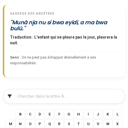
SAGESSE DES ANCÊTRES
"Munâ nja nu si bwa eyidi, a ma bwa
bulú."
Traduction : L'enfant qui ne pleure pas le jour, pleurera la
nuit.
Sens :
On ne peut pas échapper éternellement à ses
responsabilités.
FILTRER
A
B
C
D
E
F
G
H
I
J
K
L
M
N
O
P
Q
R
S
T
U
V
W
X