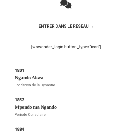
Rejoignez la discussion sur le réseau social !
ENTRER DANS LE RÉSEAU →
[wowonder_login button_type="icon"]
1801
Ngando Akwa
Fondation de la Dynastie
1852
Mpondo ma Ngando
Période Consulaire
1884