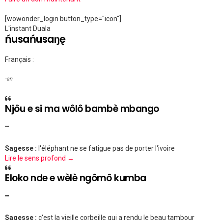
[wowonder_login button_type="icon"]
L'instant Duala
ńusańusaŋę
Français :
-an
Njôu e si ma wôlô bambè mbango
""
Sagesse :
l'éléphant ne se fatigue pas de porter l'ivoire
Lire le sens profond →
Eloko nde e wèlè ngômô kumba
""
Sagesse :
c'est la vieille corbeille qui a rendu le beau tambour