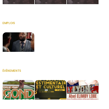
HERITAGE OS
KABA POIVRE
KABA POIVRE
EMPLOIS
VOIR TOUT
Secrétaire
ÉVÉNEMENTS
VOIR TOUT