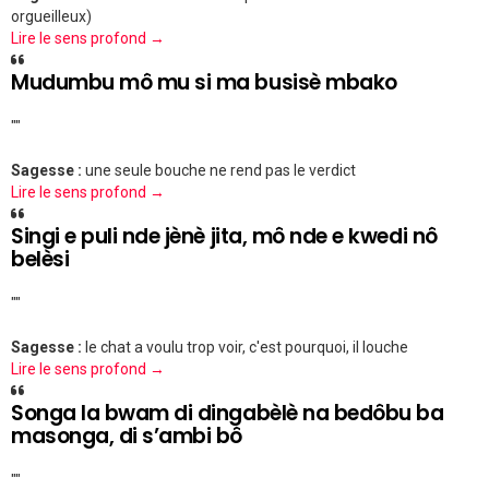
orgueilleux)
Lire le sens profond →
Mudumbu mô mu si ma busisè mbako
""
Sagesse :
une seule bouche ne rend pas le verdict
Lire le sens profond →
Singi e puli nde jènè jita, mô nde e kwedi nô
belèsi
""
Sagesse :
le chat a voulu trop voir, c'est pourquoi, il louche
Lire le sens profond →
Songa la bwam di dingabèlè na bedôbu ba
masonga, di s’ambi bô
""