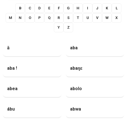
A
B
C
D
E
F
G
H
I
J
K
L
M
N
O
P
Q
R
S
T
U
V
W
X
Y
Z
ā
aba
aba !
abaŋɛ
abea
abolo
ábu
abwa