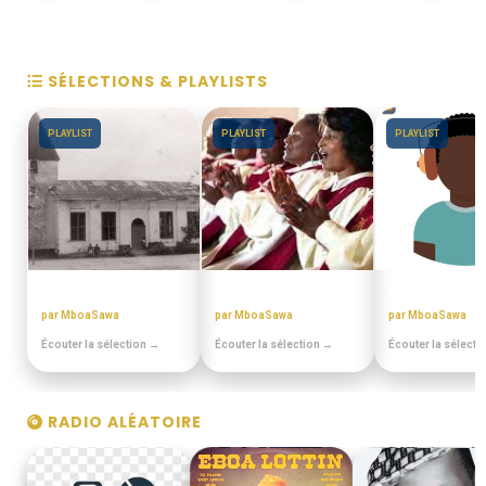
SÉLECTIONS & PLAYLISTS
PLAYLIST
PLAYLIST
PLAYLIST
EN DUALA
CHORALES ELONGUI
MIANGO - PO
par MboaSawa
par MboaSawa
par MboaSawa
Écouter la sélection →
Écouter la sélection →
Écouter la sélecti
RADIO ALÉATOIRE