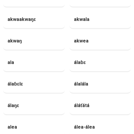
akwaakwaŋɛ
akwala
akwaŋ
akwea
ala
álaɓɛ
álaɓɛlɛ
álalála
álaŋɛ
áláťátá
alea
álea-álea