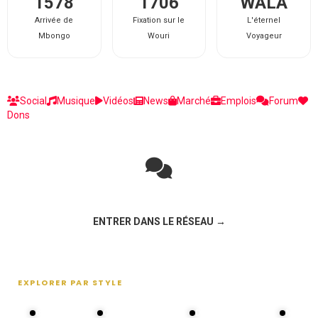
1578
1706
WALA
Arrivée de
Fixation sur le
L'éternel
Mbongo
Wouri
Voyageur
Social
Musique
Vidéos
News
Marché
Emplois
Forum
Dons
Rejoignez la discussion sur le réseau social !
ENTRER DANS LE RÉSEAU →
EXPLORER PAR STYLE
80s - 90s
Choral groups
Daddy's disco
MAKOS