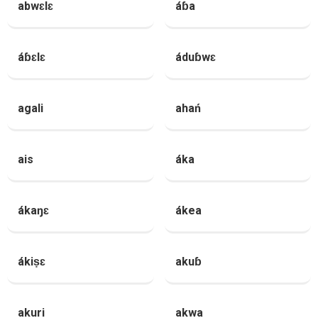
abwɛlɛ
áɓa
áɓɛlɛ
áduɓwɛ
agali
ahań
ais
áka
ákaŋɛ
ákea
ákiṣɛ
akuɓ
akuri
akwa