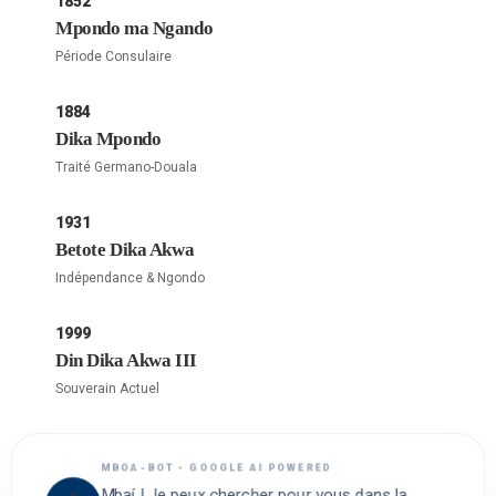
1852
Mpondo ma Ngando
Période Consulaire
1884
Dika Mpondo
Traité Germano-Douala
1931
Betote Dika Akwa
Indépendance & Ngondo
1999
Din Dika Akwa III
Souverain Actuel
MBOA-BOT • GOOGLE AI POWERED
Mbaí ! Je peux chercher pour vous dans la