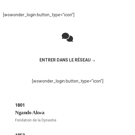
[wowonder_login button_type="icon"]
Rejoignez la discussion sur le réseau social !
ENTRER DANS LE RÉSEAU →
[wowonder_login button_type="icon"]
1801
Ngando Akwa
Fondation de la Dynastie