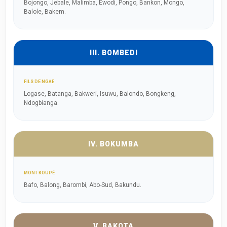
Bojongo, Jebale, Malimba, Ewodi, Pongo, Bankon, Mongo,
Balole, Bakem.
III. BOMBEDI
FILS DE NGAE
Logase, Batanga, Bakweri, Isuwu, Balondo, Bongkeng,
Ndogbianga.
IV. BOKUMBA
MONT KOUPÉ
Bafo, Balong, Barombi, Abo-Sud, Bakundu.
V. BAKOTA