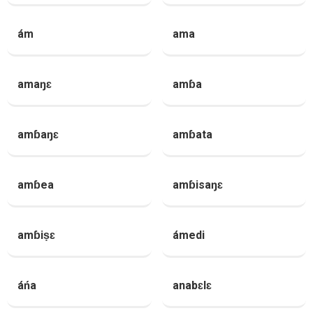
ám
ama
amaŋɛ
amɓa
amɓaŋɛ
amɓata
amɓea
amɓisaŋɛ
amɓiṣɛ
ámedi
áńa
anabɛlɛ