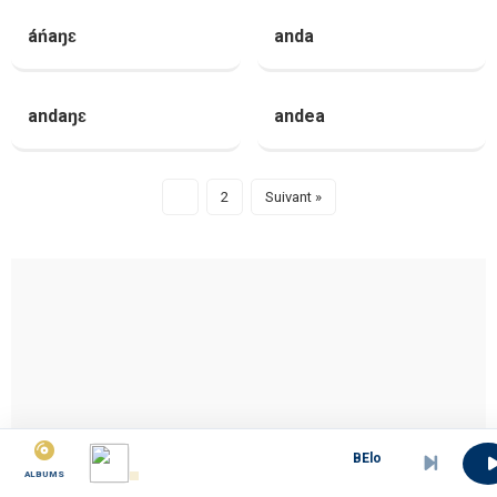
áńaŋɛ
anda
andaŋɛ
andea
1
2
Suivant »
BElongi - Chorales
ALBUMS