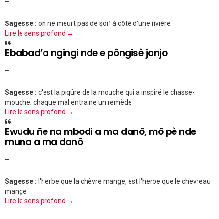
""
Sagesse :
on ne meurt pas de soif à côté d'une rivière
Lire le sens profond →
Ebabad’a ngingi nde e pôngisè janjo
""
Sagesse :
c'est la piqûre de la mouche qui a inspiré le chasse-
mouche; chaque mal entraine un remède
Lire le sens profond →
Ewudu ñe na mbodi a ma danô, mô pè nde
muna a ma danô
""
Sagesse :
l'herbe que la chèvre mange, est l'herbe que le chevreau
mange
Lire le sens profond →