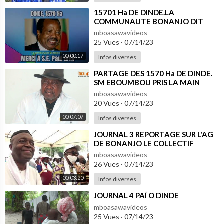
⁣15701 Ha DE DINDE.LA
COMMUNAUTE BONANJO DIT
MERCI A S.E. PAUL BIYA
mboasawavideos
25 Vues
·
07/14/23
00:00:17
Infos diverses
⁣PARTAGE DES 1570 Ha DE DINDE.
SM EBOUMBOU PRIS LA MAIN
DANS LE SAC
mboasawavideos
20 Vues
·
07/14/23
00:07:07
Infos diverses
⁣JOURNAL 3 REPORTAGE SUR L'AG
DE BONANJO LE COLLECTIF
ASSURE ET RASSURE
mboasawavideos
26 Vues
·
07/14/23
00:03:20
Infos diverses
⁣JOURNAL 4 PAÏ O DINDE
mboasawavideos
25 Vues
·
07/14/23