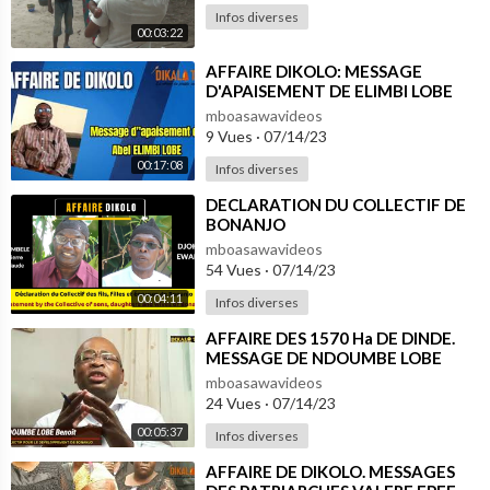
Infos diverses
00:03:22
⁣AFFAIRE DIKOLO: MESSAGE
D'APAISEMENT DE ELIMBI LOBE
mboasawavideos
9 Vues
·
07/14/23
00:17:08
Infos diverses
⁣DECLARATION DU COLLECTIF DE
BONANJO
mboasawavideos
54 Vues
·
07/14/23
00:04:11
Infos diverses
⁣AFFAIRE DES 1570 Ha DE DINDE.
MESSAGE DE NDOUMBE LOBE
Benoit. MEMBRE DU COLLECTIF
mboasawavideos
24 Vues
·
07/14/23
00:05:37
Infos diverses
⁣AFFAIRE DE DIKOLO. MESSAGES