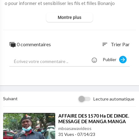
o pour informer et sensibiliser les fils et filles Bonanjo
Montre plus
0 commentaires
Trier Par
sort
Publier
Suivant
Lecture automatique
⁣AFFAIRE DES 1570 Ha DE DINDE.
MESSAGE DE MANGA MANGA
PATRICK ET ESSEBOU MANGA
mboasawavideos
FREDERIC
31 Vues
·
07/14/23