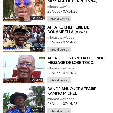
MESSAGE DE HENRI DINNA,
MEMBRE DU COLLECTIF
mboasawavideos
25 Vues
·
07/14/23
00:11:12
Infos diverses
⁣AFFAIRE CHEFFERIE DE
BONAMBELLA (Akwa).
mboasawavideos
33 Vues
·
07/14/23
00:05:27
Infos diverses
⁣AFFAIRE DES 1570 Ha DE DINDE.
MESSAGE DE LOBE TOCO.
MEMBRE DU COLLECTIF
mboasawavideos
28 Vues
·
07/14/23
00:06:03
Infos diverses
⁣BANDE ANNONCE AFFAIRE
KAMNO MICHEL
mboasawavideos
26 Vues
·
07/14/23
00:03:24
Infos diverses