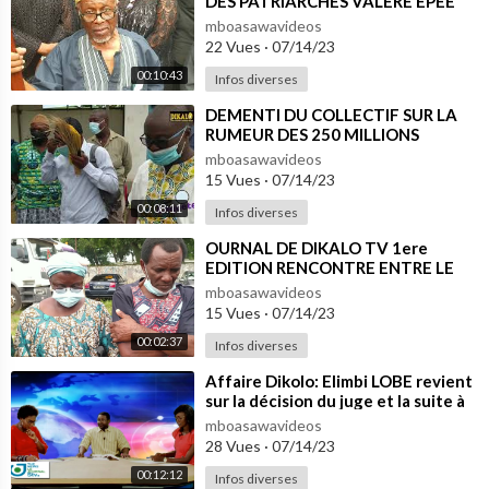
DES PATRIARCHES VALERE EPEE
ET KWA MOUTOME
mboasawavideos
22 Vues
·
07/14/23
00:10:43
Infos diverses
⁣DEMENTI DU COLLECTIF SUR LA
RUMEUR DES 250 MILLIONS
DEMANDES PAR LA FAMILLE
mboasawavideos
BONAMANGA
15 Vues
·
07/14/23
00:08:11
Infos diverses
⁣OURNAL DE DIKALO TV 1ere
EDITION RENCONTRE ENTRE LE
CHEF ET LA DELEGATION DU
mboasawavideos
COLLECTIF
15 Vues
·
07/14/23
00:02:37
Infos diverses
⁣Affaire Dikolo: Elimbi LOBE revient
sur la décision du juge et la suite à
donner à cette affaire
mboasawavideos
28 Vues
·
07/14/23
00:12:12
Infos diverses