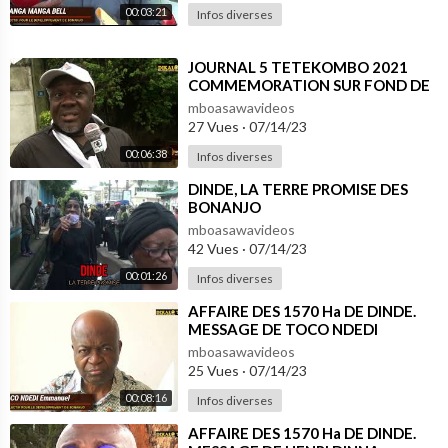
00:03:21
Infos diverses
⁣JOURNAL 5 TETEKOMBO 2021
COMMEMORATION SUR FOND DE
CRISE DES 1570 Ha DE DINDE
mboasawavideos
27 Vues
·
07/14/23
00:06:38
Infos diverses
⁣DINDE, LA TERRE PROMISE DES
BONANJO
mboasawavideos
42 Vues
·
07/14/23
00:01:26
Infos diverses
⁣AFFAIRE DES 1570 Ha DE DINDE.
MESSAGE DE TOCO NDEDI
Emmanuel; MEMBRE DU
mboasawavideos
COLLECTIF
25 Vues
·
07/14/23
00:08:16
Infos diverses
⁣AFFAIRE DES 1570 Ha DE DINDE.