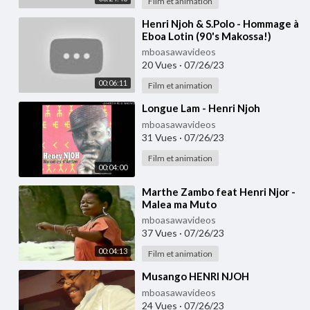
Film et animation
⁣Henri Njoh & S.Polo - Hommage à
Eboa Lotin (90's Makossa!)
mboasawavideos
20 Vues
·
07/26/23
00:06:11
Film et animation
⁣Longue Lam - Henri Njoh
mboasawavideos
31 Vues
·
07/26/23
Film et animation
00:04:00
⁣Marthe Zambo feat Henri Njor -
Malea ma Muto
mboasawavideos
37 Vues
·
07/26/23
00:04:13
Film et animation
⁣Musango HENRI NJOH
mboasawavideos
24 Vues
·
07/26/23