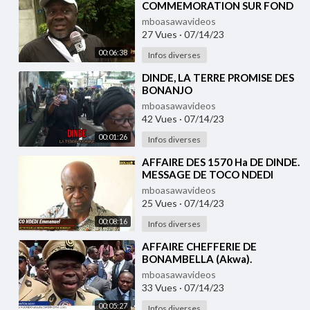
COMMEMORATION SUR FOND
DE CRISE DES 1570 Ha DE DINDE
mboasawavideos
27 Vues
·
07/14/23
00:06:38
Infos diverses
⁣DINDE, LA TERRE PROMISE DES
BONANJO
mboasawavideos
42 Vues
·
07/14/23
00:01:26
Infos diverses
⁣AFFAIRE DES 1570 Ha DE DINDE.
MESSAGE DE TOCO NDEDI
Emmanuel; MEMBRE DU
mboasawavideos
COLLECTIF
25 Vues
·
07/14/23
00:08:16
Infos diverses
⁣AFFAIRE CHEFFERIE DE
BONAMBELLA (Akwa).
mboasawavideos
33 Vues
·
07/14/23
00:05:27
Infos diverses