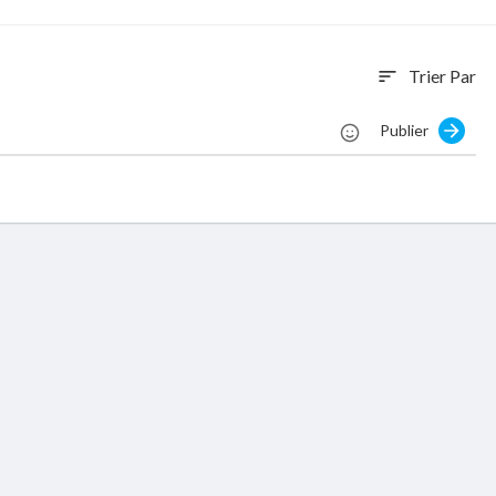
Trier Par
sort
Publier