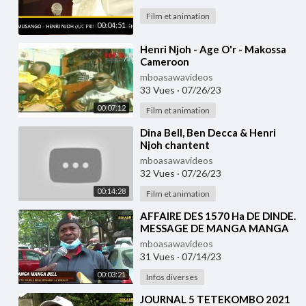
Film et animation
00:04:51
⁣Henri Njoh - Age O'r - Makossa
Cameroon
mboasawavideos
33 Vues
·
07/26/23
00:07:12
Film et animation
⁣Dina Bell, Ben Decca & Henri
Njoh chantent
mboasawavideos
32 Vues
·
07/26/23
00:14:28
Film et animation
⁣AFFAIRE DES 1570 Ha DE DINDE.
MESSAGE DE MANGA MANGA
PATRICK ET ESSEBOU MANGA
mboasawavideos
FREDERIC
31 Vues
·
07/14/23
00:03:21
Infos diverses
⁣JOURNAL 5 TETEKOMBO 2021