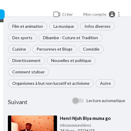
Créer
Mon compte
Film et animation
La musique
Infos diverses
Des sports
Dibambe - Cuture et Tradition
Cuisine
Personnes et Blogs
Comédie
Divertissement
Nouvelles et politique
Comment styliser
Organismes à but non lucratif et activisme
Autre
Lecture automatique
Suivant
⁣Henri Njoh Biya muma go
mboasawavideos
24 Vues
·
07/26/23