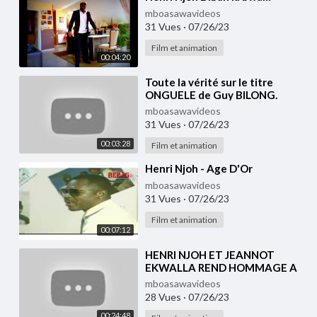
mboasawavideos
31 Vues
·
07/26/23
Film et animation
00:04:20
⁣Toute la vérité sur le titre
ONGUELE de Guy BILONG.
Henri NJOH est un mauvais
mboasawavideos
usurpateur.
31 Vues
·
07/26/23
00:03:28
Film et animation
⁣Henri Njoh - Age D'Or
mboasawavideos
31 Vues
·
07/26/23
Film et animation
00:07:12
⁣HENRI NJOH ET JEANNOT
EKWALLA REND HOMMAGE A
MANU DIBANGO
mboasawavideos
28 Vues
·
07/26/23
00:24:48