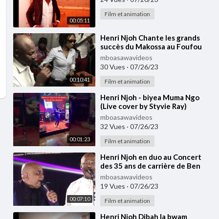
Film et animation
00:05:11
⁣Henri Njoh Chante les grands
succès du Makossa au Foufou
Club
mboasawavideos
30 Vues
·
07/26/23
00:10:41
Film et animation
⁣Henri Njoh - biyea Muma Ngo
(Live cover by Styvie Ray)
mboasawavideos
32 Vues
·
07/26/23
00:01:23
Film et animation
⁣Henri Njoh en duo au Concert
des 35 ans de carrière de Ben
Decca à Nanterre 24 Novembre
mboasawavideos
2018
19 Vues
·
07/26/23
00:07:10
Film et animation
⁣Henri Njoh Dibah la bwam