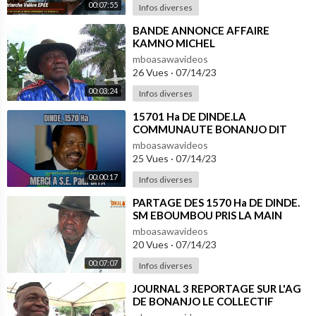
00:07:55
Infos diverses
⁣BANDE ANNONCE AFFAIRE
KAMNO MICHEL
mboasawavideos
26 Vues
·
07/14/23
00:03:24
Infos diverses
⁣15701 Ha DE DINDE.LA
COMMUNAUTE BONANJO DIT
MERCI A S.E. PAUL BIYA
mboasawavideos
25 Vues
·
07/14/23
00:00:17
Infos diverses
⁣PARTAGE DES 1570 Ha DE DINDE.
SM EBOUMBOU PRIS LA MAIN
DANS LE SAC
mboasawavideos
20 Vues
·
07/14/23
00:07:07
Infos diverses
⁣JOURNAL 3 REPORTAGE SUR L'AG
DE BONANJO LE COLLECTIF
ASSURE ET RASSURE