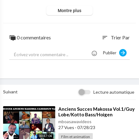
Montre plus
0 commentaires
Trier Par
sort
Publier
Suivant
Lecture automatique
⁣Anciens Succes Makossa Vol.1/Guy
Lobe/Kotto Bass/Hoigen
Ekwalla/Samson/Charlotte
mboasawavideos
Mbango/Ndedi Eyango
27 Vues
·
07/28/23
00:47:04
Film et animation