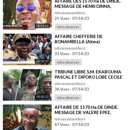
⁣AFFAIRE DES 1570 Ha DE DINDE.
MESSAGE DE HENRI DINNA,
MEMBRE DU COLLECTIF
mboasawavideos
25 Vues
·
07/14/23
00:11:12
Infos diverses
⁣AFFAIRE CHEFFERIE DE
BONAMBELLA (Akwa).
mboasawavideos
33 Vues
·
07/14/23
00:05:27
Infos diverses
⁣TRIBUNE LIBRE S.M. EKABOUMA
PASCAL ET DIPOKO LOBE CECILE
mboasawavideos
36 Vues
·
07/14/23
00:02:22
Infos diverses
⁣AFFAIRE DE 1570 Ha DE DINDE.
MESSAGE DE VALERE EPEE,
MEMBRE DU COLLECTIF
mboasawavideos
47 Vues
·
07/14/23