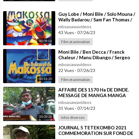
⁣Guy Lobe / Moni Bile / Solo Mouna /
Wally Badarou / Sam Fan Thomas /
Douleur / Ngalle Jojo / Lapiro
mboasawavideos
43 Vues
·
07/26/23
00:09:02
Film et animation
⁣Moni Bile / Ben Decca / Franck
Chaleur / Manu Dibango / Sergeo
Polo / Guy Lobe - Nostalgie
mboasawavideos
22 Vues
·
07/26/23
00:16:20
Film et animation
⁣AFFAIRE DES 1570 Ha DE DINDE.
MESSAGE DE MANGA MANGA
PATRICK ET ESSEBOU MANGA
mboasawavideos
FREDERIC
31 Vues
·
07/14/23
00:03:21
Infos diverses
⁣JOURNAL 5 TETEKOMBO 2021
COMMEMORATION SUR FOND DE
CRISE DES 1570 Ha DE DINDE