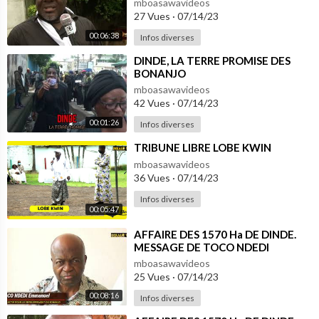
mboasawavideos
27 Vues
·
07/14/23
00:06:38
Infos diverses
⁣DINDE, LA TERRE PROMISE DES
BONANJO
mboasawavideos
42 Vues
·
07/14/23
00:01:26
Infos diverses
⁣TRIBUNE LIBRE LOBE KWIN
mboasawavideos
36 Vues
·
07/14/23
Infos diverses
00:05:47
⁣AFFAIRE DES 1570 Ha DE DINDE.
MESSAGE DE TOCO NDEDI
Emmanuel; MEMBRE DU
mboasawavideos
COLLECTIF
25 Vues
·
07/14/23
00:08:16
Infos diverses