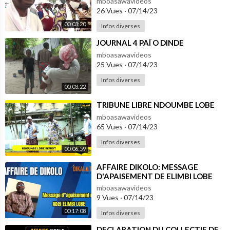
mboasawavideos
26 Vues
·
07/14/23
00:03:20
Infos diverses
⁣JOURNAL 4 PAÏ O DINDE
mboasawavideos
25 Vues
·
07/14/23
Infos diverses
00:03:22
⁣TRIBUNE LIBRE NDOUMBE LOBE
mboasawavideos
65 Vues
·
07/14/23
Infos diverses
00:06:59
⁣AFFAIRE DIKOLO: MESSAGE
D'APAISEMENT DE ELIMBI LOBE
mboasawavideos
9 Vues
·
07/14/23
00:17:08
Infos diverses
⁣DECLARATION DU COLLECTIF DE