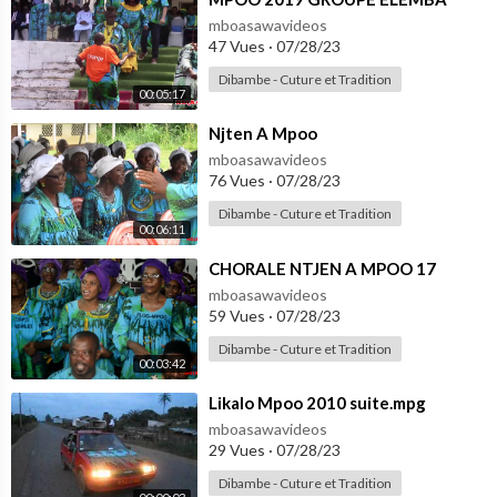
mboasawavideos
47 Vues
·
07/28/23
Dibambe - Cuture et Tradition
00:05:17
⁣Njten A Mpoo
mboasawavideos
76 Vues
·
07/28/23
Dibambe - Cuture et Tradition
00:06:11
⁣CHORALE NTJEN A MPOO 17
mboasawavideos
59 Vues
·
07/28/23
Dibambe - Cuture et Tradition
00:03:42
⁣Likalo Mpoo 2010 suite.mpg
mboasawavideos
29 Vues
·
07/28/23
Dibambe - Cuture et Tradition