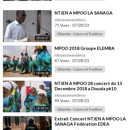
⁣NTJEN A MPOO LA SANAGA
mboasawavideos
71 Vues
·
07/28/23
Dibambe - Cuture et Tradition
00:03:27
⁣MPOO 2018 Groupe ELEMBA
mboasawavideos
47 Vues
·
07/28/23
Dibambe - Cuture et Tradition
00:04:08
⁣NTJEN A MPOO 28 concert du 13
Decembre 2018 a Douala pk10
mboasawavideos
49 Vues
·
07/28/23
00:04:24
Dibambe - Cuture et Tradition
⁣Extrait Concert NTJEN A MPOO LA
SANAGA Fédération EDEA