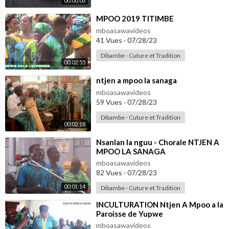
00:00:03
⁣MPOO 2019 TITIMBE
mboasawavideos
41 Vues
·
07/28/23
Dibambe - Cuture et Tradition
00:02:55
⁣ntjen a mpoo la sanaga
mboasawavideos
59 Vues
·
07/28/23
Dibambe - Cuture et Tradition
00:02:18
⁣Nsanlan la nguu - Chorale NTJEN A
MPOO LA SANAGA
mboasawavideos
82 Vues
·
07/28/23
00:01:14
Dibambe - Cuture et Tradition
⁣INCULTURATION Ntjen A Mpoo a la
Paroisse de Yupwe
mboasawavideos