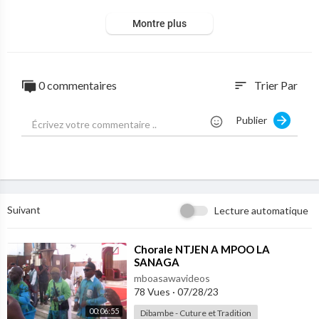
Montre plus
0 commentaires
Trier Par
sort
Publier
Suivant
Lecture automatique
⁣Chorale NTJEN A MPOO LA
SANAGA
mboasawavideos
78 Vues
·
07/28/23
00:06:55
Dibambe - Cuture et Tradition