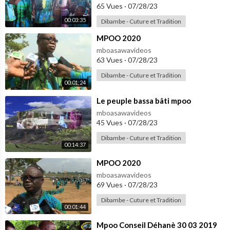
65 Vues
·
07/28/23
00:03:35
Dibambe - Cuture et Tradition
⁣MPOO 2020
mboasawavideos
63 Vues
·
07/28/23
Dibambe - Cuture et Tradition
00:01:24
⁣Le peuple bassa bâti mpoo
mboasawavideos
45 Vues
·
07/28/23
Dibambe - Cuture et Tradition
00:14:37
⁣MPOO 2020
mboasawavideos
69 Vues
·
07/28/23
Dibambe - Cuture et Tradition
00:01:44
⁣Mpoo Conseil Déhanè 30 03 2019