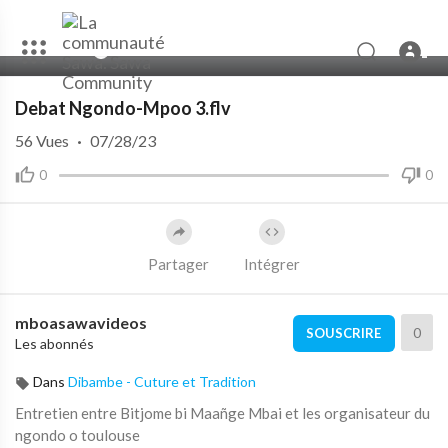
00:00
09:42
10
Debat Ngondo-Mpoo 3.flv
56
Vues
·
07/28/23
0
0
Partager
Intégrer
mboasawavideos
0
SOUSCRIRE
Les abonnés
Dans
Dibambe - Cuture et Tradition
Entretien entre Bitjome bi Maañge Mbai et les organisateur du
ngondo o toulouse