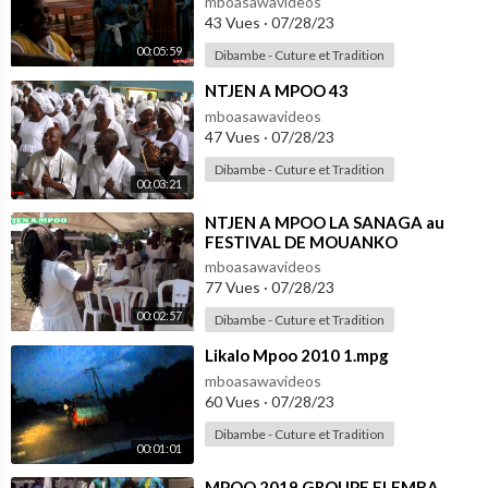
mboasawavideos
43 Vues
·
07/28/23
00:05:59
Dibambe - Cuture et Tradition
⁣NTJEN A MPOO 43
mboasawavideos
47 Vues
·
07/28/23
Dibambe - Cuture et Tradition
00:03:21
⁣NTJEN A MPOO LA SANAGA au
FESTIVAL DE MOUANKO
mboasawavideos
77 Vues
·
07/28/23
00:02:57
Dibambe - Cuture et Tradition
⁣Likalo Mpoo 2010 1.mpg
mboasawavideos
60 Vues
·
07/28/23
Dibambe - Cuture et Tradition
00:01:01
⁣MPOO 2019 GROUPE ELEMBA