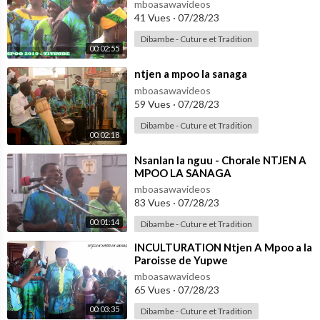
mboasawavideos
41 Vues
·
07/28/23
Dibambe - Cuture et Tradition
00:02:55
⁣ntjen a mpoo la sanaga
mboasawavideos
59 Vues
·
07/28/23
Dibambe - Cuture et Tradition
00:02:18
⁣Nsanlan la nguu - Chorale NTJEN A
MPOO LA SANAGA
mboasawavideos
83 Vues
·
07/28/23
00:01:14
Dibambe - Cuture et Tradition
⁣INCULTURATION Ntjen A Mpoo a la
Paroisse de Yupwe
mboasawavideos
65 Vues
·
07/28/23
00:03:35
Dibambe - Cuture et Tradition