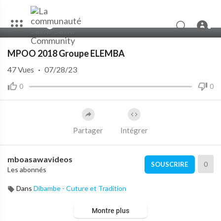
00:00
04:08
10
MPOO 2018 Groupe ELEMBA
47
Vues
·
07/28/23
0
0
Partager
Intégrer
mboasawavideos
0
SOUSCRIRE
Les abonnés
Dans
Dibambe - Cuture et Tradition
Montre plus