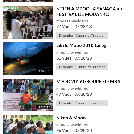
⁣NTJEN A MPOO LA SANAGA au
FESTIVAL DE MOUANKO
mboasawavideos
77 Vues
·
07/28/23
00:02:57
Dibambe - Cuture et Tradition
⁣Likalo Mpoo 2010 1.mpg
mboasawavideos
61 Vues
·
07/28/23
Dibambe - Cuture et Tradition
00:01:01
⁣MPOO 2019 GROUPE ELEMBA
mboasawavideos
47 Vues
·
07/28/23
Dibambe - Cuture et Tradition
00:05:17
⁣Njten A Mpoo
mboasawavideos
76 Vues
·
07/28/23