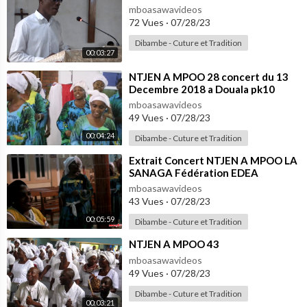
mboasawavideos
72 Vues
·
07/28/23
Dibambe - Cuture et Tradition
00:03:27
⁣NTJEN A MPOO 28 concert du 13
Decembre 2018 a Douala pk10
mboasawavideos
49 Vues
·
07/28/23
00:04:24
Dibambe - Cuture et Tradition
⁣Extrait Concert NTJEN A MPOO LA
SANAGA Fédération EDEA
mboasawavideos
43 Vues
·
07/28/23
00:05:59
Dibambe - Cuture et Tradition
⁣NTJEN A MPOO 43
mboasawavideos
49 Vues
·
07/28/23
Dibambe - Cuture et Tradition
00:03:21