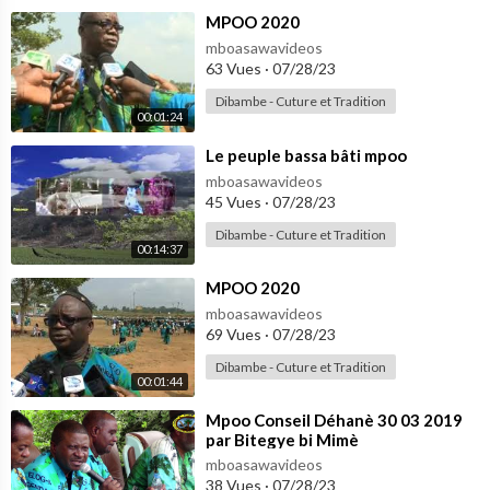
⁣MPOO 2020
mboasawavideos
63 Vues
·
07/28/23
Dibambe - Cuture et Tradition
00:01:24
⁣Le peuple bassa bâti mpoo
mboasawavideos
45 Vues
·
07/28/23
Dibambe - Cuture et Tradition
00:14:37
⁣MPOO 2020
mboasawavideos
69 Vues
·
07/28/23
Dibambe - Cuture et Tradition
00:01:44
⁣Mpoo Conseil Déhanè 30 03 2019
par Bitegye bi Mimè
mboasawavideos
38 Vues
·
07/28/23