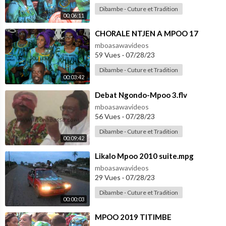
Dibambe - Cuture et Tradition
00:06:11
⁣CHORALE NTJEN A MPOO 17
mboasawavideos
59 Vues
·
07/28/23
Dibambe - Cuture et Tradition
00:03:42
⁣Debat Ngondo-Mpoo 3.flv
mboasawavideos
56 Vues
·
07/28/23
Dibambe - Cuture et Tradition
00:09:42
⁣Likalo Mpoo 2010 suite.mpg
mboasawavideos
29 Vues
·
07/28/23
Dibambe - Cuture et Tradition
00:00:03
⁣MPOO 2019 TITIMBE