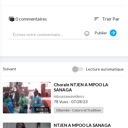
0 commentaires
Trier Par
sort
Publier
Suivant
Lecture automatique
⁣Chorale NTJEN A MPOO LA
SANAGA
mboasawavideos
78 Vues
·
07/28/23
00:06:55
Dibambe - Cuture et Tradition
⁣NTJEN A MPOO LA SANAGA