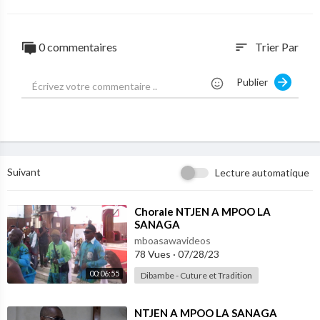
0 commentaires
Trier Par
sort
Publier
Suivant
Lecture automatique
⁣Chorale NTJEN A MPOO LA
SANAGA
mboasawavideos
78 Vues
·
07/28/23
00:06:55
Dibambe - Cuture et Tradition
⁣NTJEN A MPOO LA SANAGA