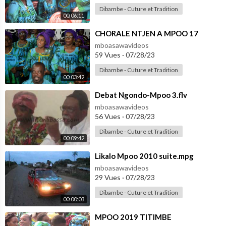
Dibambe - Cuture et Tradition
00:06:11
⁣CHORALE NTJEN A MPOO 17
mboasawavideos
59 Vues
·
07/28/23
Dibambe - Cuture et Tradition
00:03:42
⁣Debat Ngondo-Mpoo 3.flv
mboasawavideos
56 Vues
·
07/28/23
Dibambe - Cuture et Tradition
00:09:42
⁣Likalo Mpoo 2010 suite.mpg
mboasawavideos
29 Vues
·
07/28/23
Dibambe - Cuture et Tradition
00:00:03
⁣MPOO 2019 TITIMBE