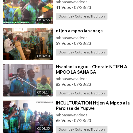
mboasawavideos
41 Vues
·
07/28/23
Dibambe - Cuture et Tradition
00:02:55
⁣ntjen a mpoo la sanaga
mboasawavideos
59 Vues
·
07/28/23
Dibambe - Cuture et Tradition
00:02:18
⁣Nsanlan la nguu - Chorale NTJEN A
MPOO LA SANAGA
mboasawavideos
82 Vues
·
07/28/23
00:01:14
Dibambe - Cuture et Tradition
⁣INCULTURATION Ntjen A Mpoo a la
Paroisse de Yupwe
mboasawavideos
65 Vues
·
07/28/23
00:03:35
Dibambe - Cuture et Tradition