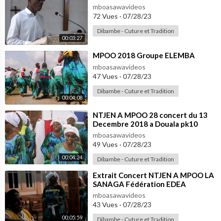
mboasawavideos
72 Vues
·
07/28/23
Dibambe - Cuture et Tradition
00:03:27
⁣MPOO 2018 Groupe ELEMBA
mboasawavideos
47 Vues
·
07/28/23
Dibambe - Cuture et Tradition
00:04:08
⁣NTJEN A MPOO 28 concert du 13
Decembre 2018 a Douala pk10
mboasawavideos
49 Vues
·
07/28/23
00:04:24
Dibambe - Cuture et Tradition
⁣Extrait Concert NTJEN A MPOO LA
SANAGA Fédération EDEA
mboasawavideos
43 Vues
·
07/28/23
00:05:59
Dibambe - Cuture et Tradition