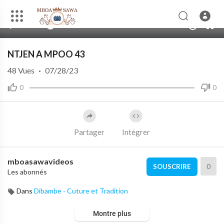
00:00
03:21
10
NTJEN A MPOO 43
48
Vues
·
07/28/23
0
0
Partager
Intégrer
mboasawavideos
0
SOUSCRIRE
Les abonnés
Dans
Dibambe - Cuture et Tradition
Montre plus