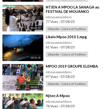
⁣NTJEN A MPOO LA SANAGA au
FESTIVAL DE MOUANKO
mboasawavideos
77 Vues
·
07/28/23
00:02:57
Dibambe - Cuture et Tradition
⁣Likalo Mpoo 2010 1.mpg
mboasawavideos
61 Vues
·
07/28/23
Dibambe - Cuture et Tradition
00:01:01
⁣MPOO 2019 GROUPE ELEMBA
mboasawavideos
47 Vues
·
07/28/23
Dibambe - Cuture et Tradition
00:05:17
⁣Njten A Mpoo
mboasawavideos
76 Vues
·
07/28/23