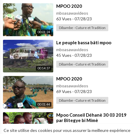
⁣MPOO 2020
mboasawavideos
63 Vues
·
07/28/23
Dibambe - Cuture et Tradition
00:01:24
⁣Le peuple bassa bâti mpoo
mboasawavideos
45 Vues
·
07/28/23
Dibambe - Cuture et Tradition
00:14:37
⁣MPOO 2020
mboasawavideos
69 Vues
·
07/28/23
Dibambe - Cuture et Tradition
00:01:44
⁣Mpoo Conseil Déhanè 30 03 2019
par Bitegye bi Mimè
mboasawavideos
Ce site utilise des cookies pour vous assurer la meilleure expérience
38 Vues
·
07/28/23