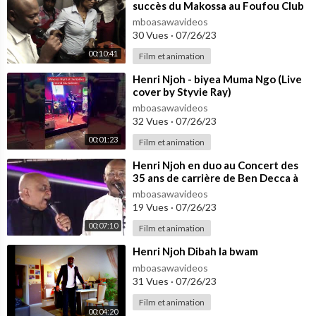
succès du Makossa au Foufou Club
mboasawavideos
30 Vues
·
07/26/23
00:10:41
Film et animation
⁣Henri Njoh - biyea Muma Ngo (Live
cover by Styvie Ray)
mboasawavideos
32 Vues
·
07/26/23
00:01:23
Film et animation
⁣Henri Njoh en duo au Concert des
35 ans de carrière de Ben Decca à
Nanterre 24 Novembre 2018
mboasawavideos
19 Vues
·
07/26/23
00:07:10
Film et animation
⁣Henri Njoh Dibah la bwam
mboasawavideos
31 Vues
·
07/26/23
Film et animation
00:04:20