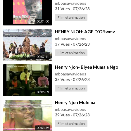
mboasawavideos
31 Vues
·
07/26/23
Film et animation
00:04:00
⁣HENRY NJOH: AGE D'OR.wmv
mboasawavideos
37 Vues
·
07/26/23
Film et animation
00:07:11
⁣Henry Njoh- Biyea Muma a Ngo
mboasawavideos
35 Vues
·
07/26/23
Film et animation
00:05:09
⁣Henry Njoh Mulema
mboasawavideos
39 Vues
·
07/26/23
Film et animation
00:03:59