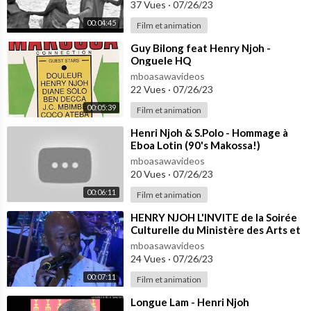
37 Vues
·
07/26/23
00:04:45
Film et animation
⁣Guy Bilong feat Henry Njoh -
Onguele HQ
mboasawavideos
22 Vues
·
07/26/23
00:05:39
Film et animation
⁣Henri Njoh & S.Polo - Hommage à
Eboa Lotin (90's Makossa!)
mboasawavideos
20 Vues
·
07/26/23
00:06:11
Film et animation
⁣HENRY NJOH L'INVITE de la Soirée
Culturelle du Ministère des Arts et
la Culture.
mboasawavideos
24 Vues
·
07/26/23
00:07:11
Film et animation
⁣Longue Lam - Henri Njoh