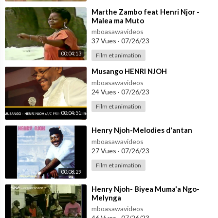
⁣Marthe Zambo feat Henri Njor -
Malea ma Muto
mboasawavideos
37 Vues
·
07/26/23
00:04:13
Film et animation
⁣Musango HENRI NJOH
mboasawavideos
24 Vues
·
07/26/23
Film et animation
00:04:51
⁣Henry Njoh-Melodies d'antan
mboasawavideos
27 Vues
·
07/26/23
Film et animation
00:08:29
⁣Henry Njoh- Biyea Muma'a Ngo-
Melynga
mboasawavideos
46 Vues
·
07/26/23