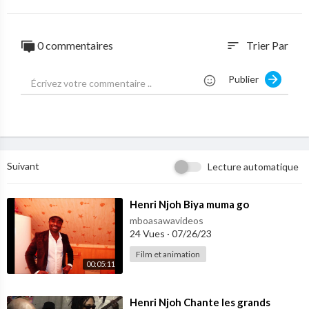
0 commentaires
Trier Par
sort
Publier
Suivant
Lecture automatique
⁣Henri Njoh Biya muma go
mboasawavideos
24 Vues
·
07/26/23
Film et animation
00:05:11
⁣Henri Njoh Chante les grands