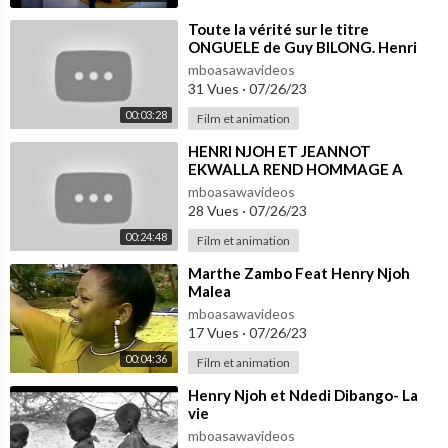
⁣Toute la vérité sur le titre
ONGUELE de Guy BILONG. Henri
NJOH est un mauvais usurpateur.
mboasawavideos
31 Vues
·
07/26/23
00:03:28
Film et animation
⁣HENRI NJOH ET JEANNOT
EKWALLA REND HOMMAGE A
MANU DIBANGO
mboasawavideos
28 Vues
·
07/26/23
00:24:48
Film et animation
⁣Marthe Zambo Feat Henry Njoh
Malea
mboasawavideos
17 Vues
·
07/26/23
00:04:36
Film et animation
⁣Henry Njoh et Ndedi Dibango- La
vie
mboasawavideos