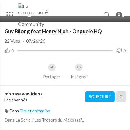
00:00
05:39
Guy Bilong feat Henry Njoh - Onguele HQ
22
Vues
·
07/26/23
0
0
Partager
Intégrer
mboasawavideos
0
SOUSCRIRE
Les abonnés
Dans
Film et animation
Dans La Serie..."Les Tresors du Makossa"...