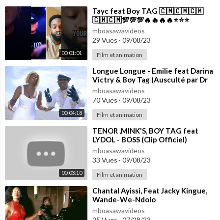
⁣Tayc feat Boy TAG 🇨🇲🇨🇲🇨🇲
🇨🇲🇨🇲💯💯💯🔥🔥🔥🔥⭐⭐⭐
mboasawavideos
29 Vues
·
09/08/23
00:01:01
Film et animation
⁣Longue Longue - Emilie feat Darina
Victry & Boy Tag (Ausculté par Dr
Dugon)
mboasawavideos
70 Vues
·
09/08/23
00:04:18
Film et animation
⁣TENOR ,MINK'S, BOY TAG feat
LYDOL - BOSS (Clip Officiel)
mboasawavideos
33 Vues
·
09/08/23
00:03:10
Film et animation
⁣Chantal Ayissi, Feat Jacky Kingue,
Wande-We-Ndolo
mboasawavideos
25 Vues
·
07/28/23