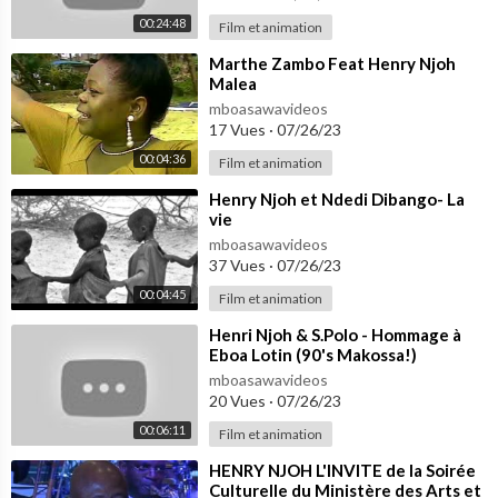
00:24:48
Film et animation
⁣Marthe Zambo Feat Henry Njoh
Malea
mboasawavideos
17 Vues
·
07/26/23
00:04:36
Film et animation
⁣Henry Njoh et Ndedi Dibango- La
vie
mboasawavideos
37 Vues
·
07/26/23
00:04:45
Film et animation
⁣Henri Njoh & S.Polo - Hommage à
Eboa Lotin (90's Makossa!)
mboasawavideos
20 Vues
·
07/26/23
00:06:11
Film et animation
⁣HENRY NJOH L'INVITE de la Soirée
Culturelle du Ministère des Arts et