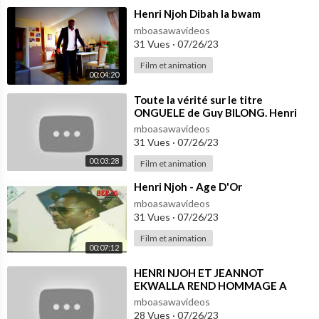
⁣Henri Njoh Dibah la bwam
mboasawavideos
31 Vues
·
07/26/23
Film et animation
00:04:20
⁣Toute la vérité sur le titre
ONGUELE de Guy BILONG. Henri
NJOH est un mauvais usurpateur.
mboasawavideos
31 Vues
·
07/26/23
00:03:28
Film et animation
⁣Henri Njoh - Age D'Or
mboasawavideos
31 Vues
·
07/26/23
Film et animation
00:07:12
⁣HENRI NJOH ET JEANNOT
EKWALLA REND HOMMAGE A
MANU DIBANGO
mboasawavideos
28 Vues
·
07/26/23