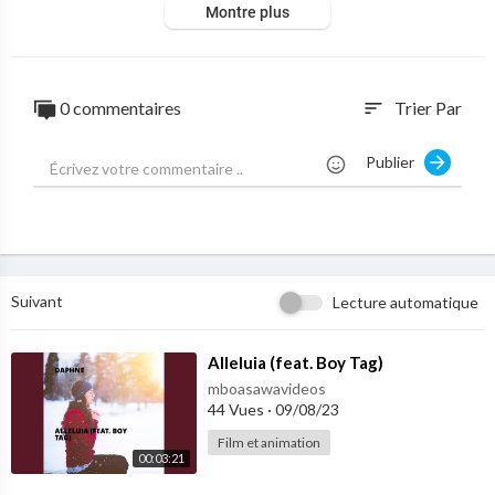
Montre plus
0 commentaires
Trier Par
sort
Publier
Suivant
Lecture automatique
⁣Alleluia (feat. Boy Tag)
mboasawavideos
44 Vues
·
09/08/23
Film et animation
00:03:21