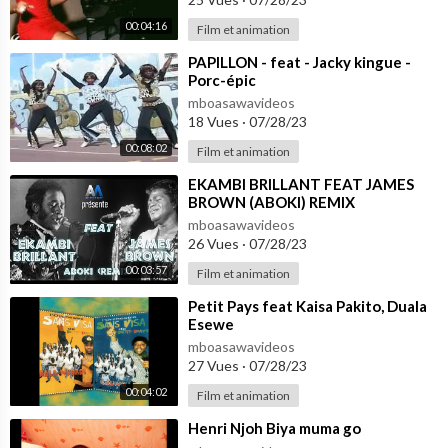
00:04:16
Film et animation
⁣PAPILLON - feat - Jacky kingue -
Porc-épic
mboasawavideos
18 Vues
·
07/28/23
00:08:02
Film et animation
⁣EKAMBI BRILLANT FEAT JAMES
BROWN (ABOKI) REMIX
mboasawavideos
26 Vues
·
07/28/23
00:03:57
Film et animation
⁣Petit Pays feat Kaisa Pakito, Duala
Esewe
mboasawavideos
27 Vues
·
07/28/23
00:04:02
Film et animation
⁣Henri Njoh Biya muma go