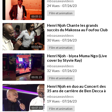
mboasawavideos
24 Vues
·
07/26/23
Film et animation
00:05:11
⁣Henri Njoh Chante les grands
succès du Makossa au Foufou Club
mboasawavideos
30 Vues
·
07/26/23
00:10:41
Film et animation
⁣Henri Njoh - biyea Muma Ngo (Live
cover by Styvie Ray)
mboasawavideos
32 Vues
·
07/26/23
00:01:23
Film et animation
⁣Henri Njoh en duo au Concert des
35 ans de carrière de Ben Decca à
Nanterre 24 Novembre 2018
mboasawavideos
19 Vues
·
07/26/23
00:07:10
Film et animation