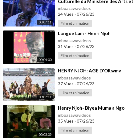
Culturelle du Ministère des Arts et
la Culture.
mboasawavideos
24 Vues
·
07/26/23
00:07:11
Film et animation
⁣Longue Lam - Henri Njoh
mboasawavideos
31 Vues
·
07/26/23
Film et animation
00:04:00
⁣HENRY NJOH: AGE D'OR.wmv
mboasawavideos
37 Vues
·
07/26/23
Film et animation
00:07:11
⁣Henry Njoh- Biyea Muma a Ngo
mboasawavideos
35 Vues
·
07/26/23
Film et animation
00:05:09