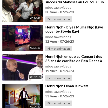
succès du Makossa au Foufou Club
mboasawavideos
30 Vues
·
07/26/23
00:10:41
Film et animation
⁣Henri Njoh - biyea Muma Ngo (Live
cover by Styvie Ray)
mboasawavideos
32 Vues
·
07/26/23
00:01:23
Film et animation
⁣Henri Njoh en duo au Concert des
35 ans de carrière de Ben Decca à
Nanterre 24 Novembre 2018
mboasawavideos
19 Vues
·
07/26/23
00:07:10
Film et animation
⁣Henri Njoh Dibah la bwam
mboasawavideos
31 Vues
·
07/26/23
Film et animation
00:04:20