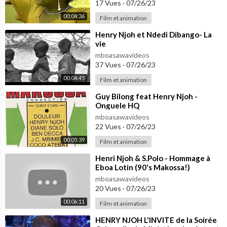
17 Vues
·
07/26/23
00:04:36
Film et animation
⁣Henry Njoh et Ndedi Dibango- La
vie
mboasawavideos
37 Vues
·
07/26/23
00:04:45
Film et animation
⁣Guy Bilong feat Henry Njoh -
Onguele HQ
mboasawavideos
22 Vues
·
07/26/23
00:05:39
Film et animation
⁣Henri Njoh & S.Polo - Hommage à
Eboa Lotin (90's Makossa!)
mboasawavideos
20 Vues
·
07/26/23
00:06:11
Film et animation
⁣HENRY NJOH L'INVITE de la Soirée