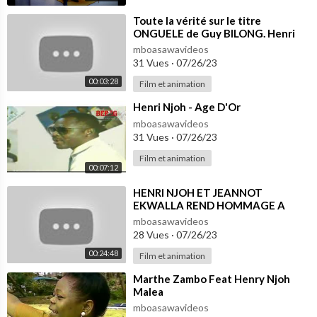
⁣Toute la vérité sur le titre
ONGUELE de Guy BILONG. Henri
NJOH est un mauvais usurpateur.
mboasawavideos
31 Vues
·
07/26/23
00:03:28
Film et animation
⁣Henri Njoh - Age D'Or
mboasawavideos
31 Vues
·
07/26/23
Film et animation
00:07:12
⁣HENRI NJOH ET JEANNOT
EKWALLA REND HOMMAGE A
MANU DIBANGO
mboasawavideos
28 Vues
·
07/26/23
00:24:48
Film et animation
⁣Marthe Zambo Feat Henry Njoh
Malea
mboasawavideos