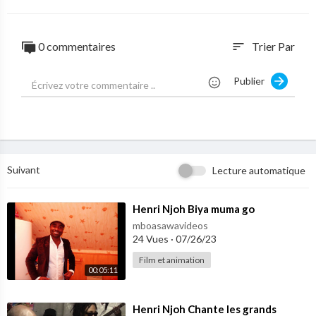
0 commentaires
Trier Par
sort
Publier
Suivant
Lecture automatique
⁣Henri Njoh Biya muma go
mboasawavideos
24 Vues
·
07/26/23
Film et animation
00:05:11
⁣Henri Njoh Chante les grands