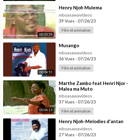
⁣Henry Njoh Mulema
mboasawavideos
39 Vues
·
07/26/23
Film et animation
00:03:59
⁣Musango
mboasawavideos
36 Vues
·
07/26/23
Film et animation
00:04:55
⁣Marthe Zambo feat Henri Njor -
Malea ma Muto
mboasawavideos
37 Vues
·
07/26/23
00:04:13
Film et animation
⁣Henry Njoh-Melodies d'antan
mboasawavideos
27 Vues
·
07/26/23