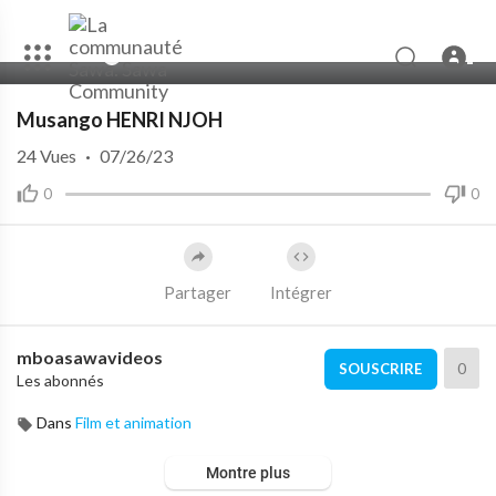
00:00
04:51
Musango HENRI NJOH
24
Vues
·
07/26/23
0
0
Partager
Intégrer
mboasawavideos
0
SOUSCRIRE
Les abonnés
Dans
Film et animation
Montre plus