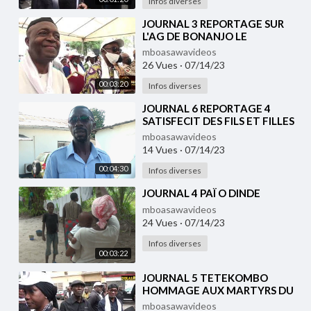
Infos diverses
⁣JOURNAL 3 REPORTAGE SUR
L'AG DE BONANJO LE
COLLECTIF ASSURE ET
mboasawavideos
RASSURE
26 Vues
·
07/14/23
00:03:20
Infos diverses
⁣JOURNAL 6 REPORTAGE 4
SATISFECIT DES FILS ET FILLES
BONANJO
mboasawavideos
14 Vues
·
07/14/23
00:04:30
Infos diverses
⁣JOURNAL 4 PAÏ O DINDE
mboasawavideos
24 Vues
·
07/14/23
Infos diverses
00:03:22
⁣JOURNAL 5 TETEKOMBO
HOMMAGE AUX MARTYRS DU
08 AOUT 1914
mboasawavideos