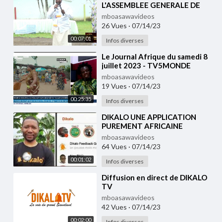
L'ASSEMBLEE GENERALE DE
BONANJO
mboasawavideos
26 Vues
·
07/14/23
00:07:01
Infos diverses
⁣Le Journal Afrique du samedi 8
juillet 2023 - TV5MONDE
mboasawavideos
19 Vues
·
07/14/23
00:25:35
Infos diverses
⁣DIKALO UNE APPLICATION
PUREMENT AFRICAINE
mboasawavideos
64 Vues
·
07/14/23
00:01:02
Infos diverses
⁣Diffusion en direct de DIKALO
TV
mboasawavideos
42 Vues
·
07/14/23
00:02:00
Infos diverses