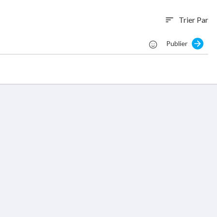
Trier Par
sort
Publier