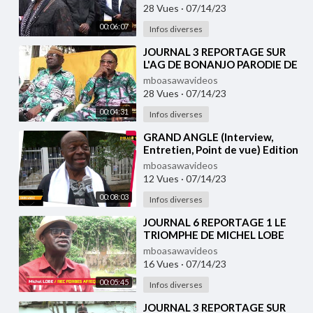
28 Vues
·
07/14/23
00:06:07
Infos diverses
⁣JOURNAL 3 REPORTAGE SUR
L'AG DE BONANJO PARODIE DE
DIALOGUE
mboasawavideos
28 Vues
·
07/14/23
00:04:31
Infos diverses
⁣GRAND ANGLE (Interview,
Entretien, Point de vue) Edition
1
mboasawavideos
12 Vues
·
07/14/23
00:08:03
Infos diverses
⁣JOURNAL 6 REPORTAGE 1 LE
TRIOMPHE DE MICHEL LOBE
EWANE A DUBAÏ
mboasawavideos
16 Vues
·
07/14/23
00:05:45
Infos diverses
⁣JOURNAL 3 REPORTAGE SUR