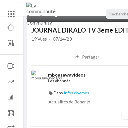
00:00
JOURNAL DIKALO TV 3eme EDI
19
Vues
·
07/14/23
Partager
mboasawavideos
Les abonnés
Dans
Infos diverses
Actualités de Bonanjo