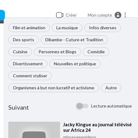
Créer
Mon compte
Film et animation
La musique
Infos diverses
Des sports
Dibambe - Cuture et Tradition
Cuisine
Personnes et Blogs
Comédie
Divertissement
Nouvelles et politique
Comment styliser
Organismes à but non lucratif et activisme
Autre
Lecture automatique
Suivant
⁣Jacky Kingue au journal télévisé
sur Africa 24
mboasawavideos