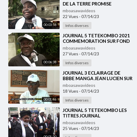
DE LA TERRE PROMISE
mboasawavideos
22 Vues
·
07/14/23
00:03:58
Infos diverses
⁣JOURNAL 5 TETEKOMBO 2021
COMMEMORATION SUR FOND
DE CRISE DES 1570 Ha DE DINDE
mboasawavideos
27 Vues
·
07/14/23
00:06:38
Infos diverses
⁣JOURNAL 3 ECLAIRAGE DE
BBBE MANGA JEAN LUCIEN SUR
LA LETTRE DU MINDCAF
mboasawavideos
18 Vues
·
07/14/23
00:01:46
Infos diverses
⁣JOURNAL 5 TETEKOMBO LES
TITRES JOURNAL
mboasawavideos
25 Vues
·
07/14/23
00:01:20