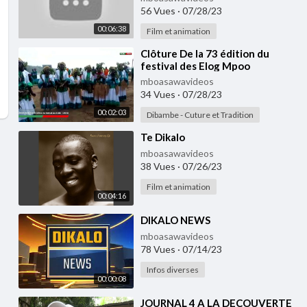
56 Vues
·
07/28/23
00:06:38
Film et animation
⁣Clôture De la 73 édition du
festival des Elog Mpoo
mboasawavideos
34 Vues
·
07/28/23
00:02:03
Dibambe - Cuture et Tradition
⁣Te Dikalo
mboasawavideos
38 Vues
·
07/26/23
Film et animation
00:04:16
⁣DIKALO NEWS
mboasawavideos
78 Vues
·
07/14/23
Infos diverses
00:00:08
⁣JOURNAL 4 A LA DECOUVERTE