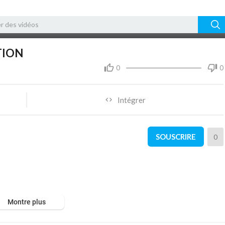
26:49
10
TION
0
0
Intégrer
SOUSCRIRE
0
Montre plus