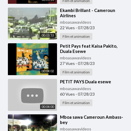
Film et animation
⁣Ekambi Brillant - Cameroun
Airlines
mboasawavideos
22 Vues
·
07/28/23
00:03:53
Film et animation
⁣Petit Pays feat Kaisa Pakito,
Duala Esewe
mboasawavideos
27 Vues
·
07/28/23
00:04:02
Film et animation
⁣PETIT PAYS Duala esewe
mboasawavideos
60 Vues
·
07/28/23
Film et animation
00:04:00
⁣Mboa sawa Cameroun Ambass-
bey
mboasawavideos