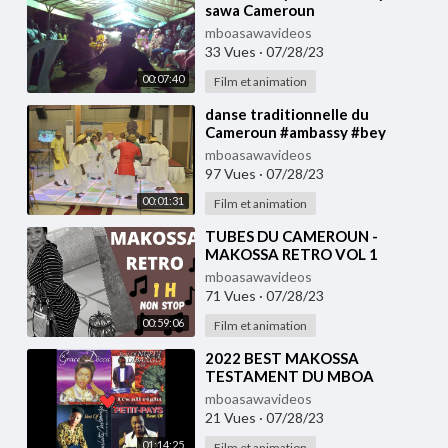
sawa Cameroun
mboasawavideos
33 Vues
·
07/28/23
00:07:40
Film et animation
⁣danse traditionnelle du
Cameroun #ambassy #bey
mboasawavideos
97 Vues
·
07/28/23
00:01:31
Film et animation
⁣TUBES DU CAMEROUN -
MAKOSSA RETRO VOL 1
mboasawavideos
71 Vues
·
07/28/23
00:59:06
Film et animation
⁣2022 BEST MAKOSSA
TESTAMENT DU MBOA
NONSTOP VOL-2#237showbiz
mboasawavideos
#cameroun #africa #makossa
21 Vues
·
07/28/23
#237 #enjoy
01:14:25
Film et animation