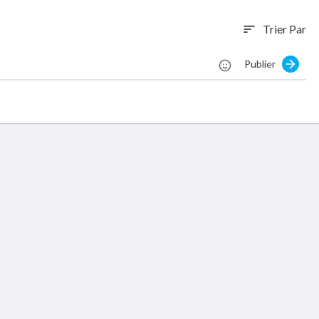
Trier Par
sort
Publier