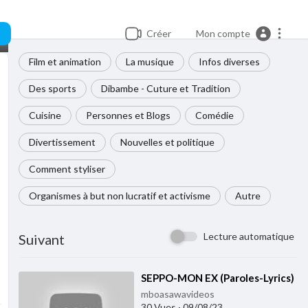
Créer
Mon compte
Film et animation
La musique
Infos diverses
Des sports
Dibambe - Cuture et Tradition
Cuisine
Personnes et Blogs
Comédie
Divertissement
Nouvelles et politique
Comment styliser
Organismes à but non lucratif et activisme
Autre
Lecture automatique
Suivant
⁣SEPPO-MON EX (Paroles-Lyrics)
mboasawavideos
30 Vues
·
09/08/23