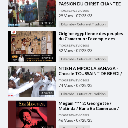
PASSION DU CHRIST CHANTEE
EN LANGUE BAKOKO
mboasawavideos
29 Vues
·
07/28/23
00:03:07
Dibambe - Cuture et Tradition
⁣Origine égyptienne des peuples
du Cameroun : l'exemple des
Bakoko
mboasawavideos
52 Vues
·
07/28/23
02:05:03
Dibambe - Cuture et Tradition
⁣NTJEN A MPOO LA SANAGA -
Chorale TOUSSAINT DE BEEDI /
MA LANGUE (DOUALA)
mboasawavideos
74 Vues
·
07/28/23
00:07:04
Dibambe - Cuture et Tradition
⁣Megami**** 2: Georgette /
Matinda / Bana Ba Cameroun /
Souzana / Diamo Diamo / Kabibi /
mboasawavideos
Antonio /...
46 Vues
·
07/28/23
00:15:10