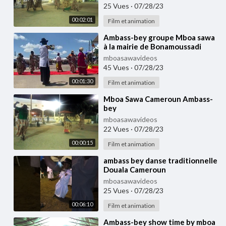
25 Vues
·
07/28/23
00:02:01
Film et animation
⁣Ambass-bey groupe Mboa sawa
à la mairie de Bonamoussadi
Douala Cameroun 🇨🇲
mboasawavideos
45 Vues
·
07/28/23
00:01:30
Film et animation
⁣Mboa Sawa Cameroun Ambass-
bey
mboasawavideos
22 Vues
·
07/28/23
00:00:15
Film et animation
⁣ambass bey danse traditionnelle
Douala Cameroun
mboasawavideos
25 Vues
·
07/28/23
00:06:10
Film et animation
⁣Ambass-bey show time by mboa