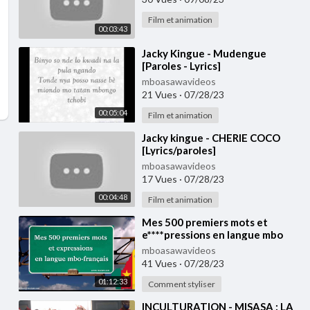
Film et animation
00:03:43
⁣Jacky Kingue - Mudengue
[Paroles - Lyrics]
mboasawavideos
21 Vues
·
07/28/23
00:05:04
Film et animation
⁣Jacky kingue - CHERIE COCO
[Lyrics/paroles]
mboasawavideos
17 Vues
·
07/28/23
00:04:48
Film et animation
⁣Mes 500 premiers mots et
e****pressions en langue mbo
(Nkongsamba, Melong)
mboasawavideos
41 Vues
·
07/28/23
01:12:33
Comment styliser
⁣INCULTURATION - MISASA : LA