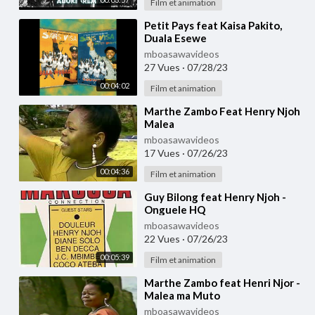
Film et animation
⁣Petit Pays feat Kaisa Pakito,
Duala Esewe
mboasawavideos
27 Vues
·
07/28/23
00:04:02
Film et animation
⁣Marthe Zambo Feat Henry Njoh
Malea
mboasawavideos
17 Vues
·
07/26/23
00:04:36
Film et animation
⁣Guy Bilong feat Henry Njoh -
Onguele HQ
mboasawavideos
22 Vues
·
07/26/23
00:05:39
Film et animation
⁣Marthe Zambo feat Henri Njor -
Malea ma Muto
mboasawavideos