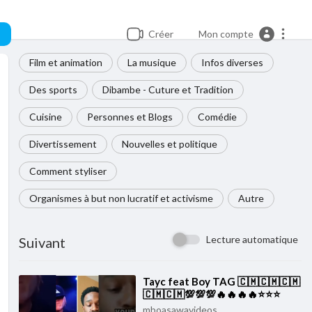
Créer
Mon compte
Film et animation
La musique
Infos diverses
Des sports
Dibambe - Cuture et Tradition
Cuisine
Personnes et Blogs
Comédie
Divertissement
Nouvelles et politique
Comment styliser
Organismes à but non lucratif et activisme
Autre
Lecture automatique
Suivant
⁣Tayc feat Boy TAG 🇨🇲🇨🇲🇨🇲
🇨🇲🇨🇲💯💯💯🔥🔥🔥🔥⭐⭐⭐
mboasawavideos