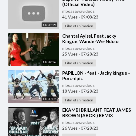
(Official Video)
mboasawavideos
41 Vues
·
09/08/23
00:03:19
Film et animation
⁣Chantal Ayissi, Feat Jacky
Kingue, Wande-We-Ndolo
mboasawavideos
25 Vues
·
07/28/23
00:04:16
Film et animation
⁣PAPILLON - feat - Jacky kingue -
Porc-épic
mboasawavideos
18 Vues
·
07/28/23
00:08:02
Film et animation
⁣EKAMBI BRILLANT FEAT JAMES
BROWN (ABOKI) REMIX
mboasawavideos
26 Vues
·
07/28/23
00:03:57