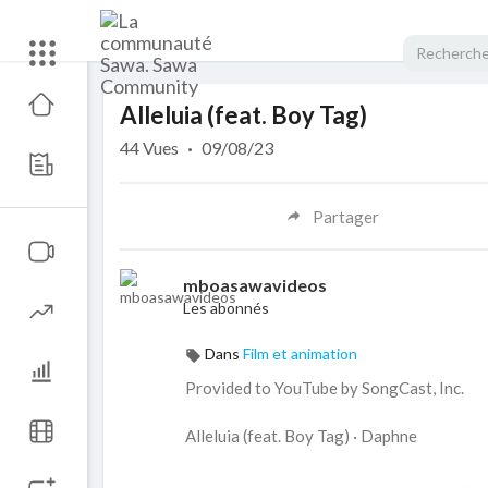
Code 150: Unknown error.
Alleluia (feat. Boy Tag)
Download File: https://www.youtube.com/watch?v=O2e1LIWsOIw
44
Vues
·
09/08/23
Partager
mboasawavideos
Les abonnés
Dans
Film et animation
Provided to YouTube by SongCast, Inc.
Alleluia (feat. Boy Tag) · Daphne
Alleluia (feat. Boy Tag)