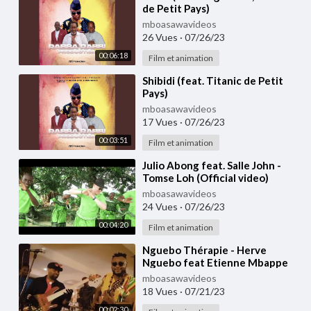
de Petit Pays)
mboasawavideos
26 Vues
·
07/26/23
00:06:18
Film et animation
⁣Shibidi (feat. Titanic de Petit
Pays)
mboasawavideos
17 Vues
·
07/26/23
00:03:51
Film et animation
⁣Julio Abong feat. Salle John -
Tomse Loh (Official video)
mboasawavideos
24 Vues
·
07/26/23
00:04:20
Film et animation
⁣Nguebo Thérapie - Herve
Nguebo feat Etienne Mbappe
(live)
mboasawavideos
18 Vues
·
07/21/23
00:02:30