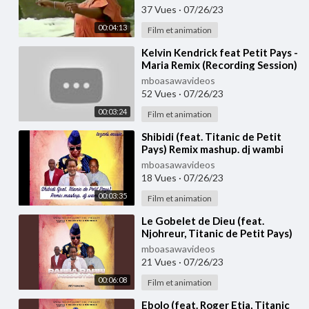
37 Vues
·
07/26/23
00:04:13
Film et animation
⁣Kelvin Kendrick feat Petit Pays -
Maria Remix (Recording Session)
mboasawavideos
52 Vues
·
07/26/23
00:03:24
Film et animation
⁣Shibidi (feat. Titanic de Petit
Pays) Remix mashup. dj wambi
mboasawavideos
18 Vues
·
07/26/23
00:03:35
Film et animation
⁣Le Gobelet de Dieu (feat.
Njohreur, Titanic de Petit Pays)
mboasawavideos
21 Vues
·
07/26/23
00:06:08
Film et animation
⁣Ebolo (feat. Roger Etia, Titanic