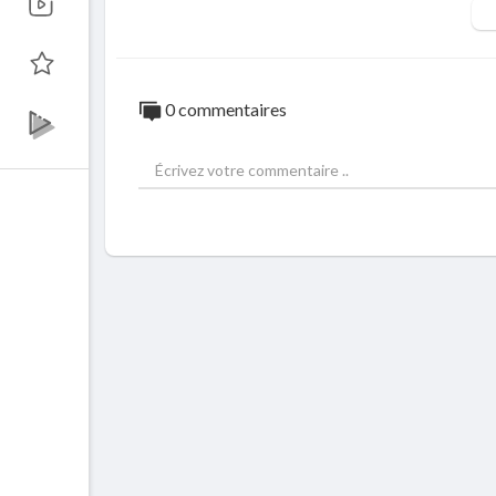
℗ 2019, Stevens Music Entertainment
Released on: 2019-02-20
0 commentaires
Auto-generated by YouTube.