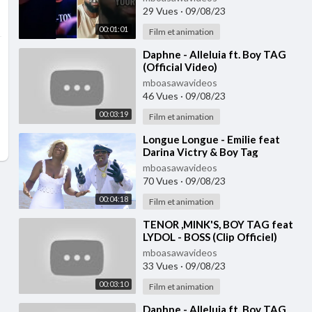
29 Vues
·
09/08/23
00:01:01
Film et animation
⁣Daphne - Alleluia ft. Boy TAG
(Official Video)
mboasawavideos
46 Vues
·
09/08/23
00:03:19
Film et animation
⁣Longue Longue - Emilie feat
Darina Victry & Boy Tag
(Ausculté par Dr Dugon)
mboasawavideos
70 Vues
·
09/08/23
00:04:18
Film et animation
⁣TENOR ,MINK'S, BOY TAG feat
LYDOL - BOSS (Clip Officiel)
mboasawavideos
33 Vues
·
09/08/23
00:03:10
Film et animation
⁣Daphne - Alleluia ft. Boy TAG