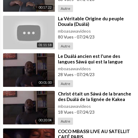
00:17:22
Autre
⁣La Véritable Origine du peuple
Douala (Duálá)
mboasawavideos
80 Vues
·
07/24/23
01:11:18
Autre
⁣Le Duálá ancien est l'une des
langues Sáwá qui est la langue
originelle
mboasawavideos
28 Vues
·
07/24/23
00:01:00
Autre
⁣Christ était un Sáwá de la branche
des Duálá de la lignée de Kakea
(Lévi)
mboasawavideos
18 Vues
·
07/24/23
00:20:04
Autre
⁣COCO MBASSI LIVE AU SATELLIT
CAFÉ PARIS