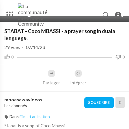
00:00
04:06
STABAT - Coco MBASSI - a prayer song in duala
language.
29
Vues
·
07/14/23
0
0
Partager
Intégrer
mboasawavideos
0
SOUSCRIRE
Les abonnés
Dans
Film et animation
Stabat is a song of Coco Mbassi