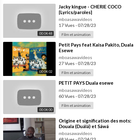
⁣Jacky kingue - CHERIE COCO
[Lyrics/paroles]
mboasawavideos
17 Vues
·
07/28/23
00:04:48
Film et animation
⁣Petit Pays feat Kaisa Pakito, Duala
Esewe
mboasawavideos
27 Vues
·
07/28/23
00:04:02
Film et animation
⁣PETIT PAYS Duala esewe
mboasawavideos
60 Vues
·
07/28/23
Film et animation
00:04:00
⁣Origine et signification des mots:
Douala (Duálá) et Sáwá
mboasawavideos
68 Vues
·
07/24/23