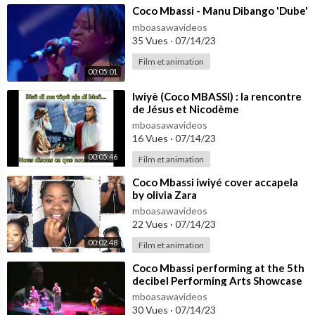
⁣Coco Mbassi - Manu Dibango 'Dube'
mboasawavideos
35 Vues
·
07/14/23
Film et animation
00:05:01
⁣Iwiyè (Coco MBASSI) : la rencontre
de Jésus et Nicodème
mboasawavideos
16 Vues
·
07/14/23
00:05:46
Film et animation
⁣Coco Mbassi iwiyé cover accapela
by olivia Zara
mboasawavideos
22 Vues
·
07/14/23
00:02:48
Film et animation
⁣Coco Mbassi performing at the 5th
decibel Performing Arts Showcase
in Manchester (2001).
mboasawavideos
30 Vues
·
07/14/23