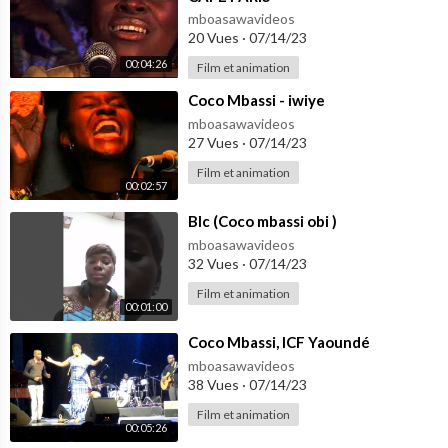
mboasawavideos
20 Vues
·
07/14/23
00:04:26
Film et animation
⁣Coco Mbassi - iwiye
mboasawavideos
27 Vues
·
07/14/23
Film et animation
00:02:57
⁣Blc (Coco mbassi obi )
mboasawavideos
32 Vues
·
07/14/23
Film et animation
00:01:00
⁣Coco Mbassi, ICF Yaoundé
mboasawavideos
38 Vues
·
07/14/23
Film et animation
00:05:26