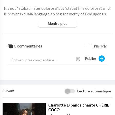
It's not " stabat mater dolorosa" but "stabat filia dolorosa", a litt
le prayer in duala language, to beg the mercy of God upon us.
Montre plus
Mwenge ka son'a makanè o sosomèyè Loba la Ndedi, na a loke
milema.
0 commentaires
Trier Par
sort
Publier
Suivant
Lecture automatique
⁣Charlotte Dipanda chante CHÉRIE
COCO