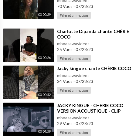
mboasawavideos
70 Vues
·
07/28/23
00:00:29
Film et animation
⁣Charlotte Dipanda chante CHÉRIE
COCO
mboasawavideos
25 Vues
·
07/28/23
00:00:26
Film et animation
⁣Jacky kingue chante CHÉRIE COCO
mboasawavideos
24 Vues
·
07/28/23
Film et animation
00:00:52
⁣JACKY KINGUE - CHERIE COCO
VERSION ACOUSTIQUE - CLIP
OFFICIEL
mboasawavideos
29 Vues
·
07/28/23
00:04:59
Film et animation