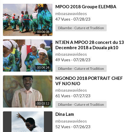
⁣MPOO 2018 Groupe ELEMBA
mboasawavideos
47 Vues
·
07/28/23
Dibambe - Cuture et Tradition
00:04:08
⁣NTJEN A MPOO 28 concert du 13
Decembre 2018 a Douala pk10
mboasawavideos
49 Vues
·
07/28/23
00:04:24
Dibambe - Cuture et Tradition
⁣NGONDO 2018 PORTRAIT CHEF
VF NJO NJO
mboasawavideos
61 Vues
·
07/27/23
00:03:12
Dibambe - Cuture et Tradition
⁣Dina Lam
mboasawavideos
52 Vues
·
07/26/23