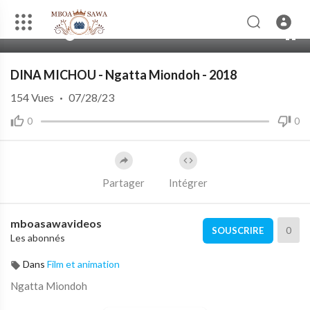
00:00
04:51
10
DINA MICHOU - Ngatta Miondoh - 2018
154
Vues
·
07/28/23
0
0
Partager
Intégrer
mboasawavideos
0
SOUSCRIRE
Les abonnés
Dans
Film et animation
⁣Ngatta Miondoh