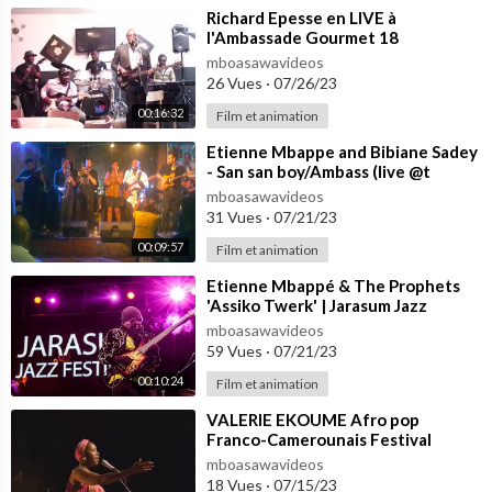
⁣Richard Epesse en LIVE à
l'Ambassade Gourmet 18
Novembre 2018
mboasawavideos
26 Vues
·
07/26/23
00:16:32
Film et animation
⁣Etienne Mbappe and Bibiane Sadey
- San san boy/Ambass (live @t
Boukarou Lounge,Yaoundé
mboasawavideos
29/04/2018)
31 Vues
·
07/21/23
00:09:57
Film et animation
⁣Etienne Mbappé & The Prophets
'Assiko Twerk' | Jarasum Jazz
Festival 2018
mboasawavideos
59 Vues
·
07/21/23
00:10:24
Film et animation
⁣VALERIE EKOUME Afro pop
Franco-Camerounais Festival
INGENIEUSE AFRIQUE 2018 - Foix,
mboasawavideos
Ariège France.
18 Vues
·
07/15/23