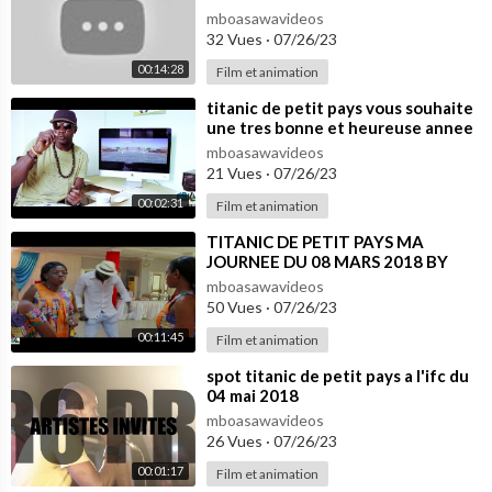
mboasawavideos
32 Vues
·
07/26/23
00:14:28
Film et animation
⁣titanic de petit pays vous souhaite
une tres bonne et heureuse annee
2018
mboasawavideos
21 Vues
·
07/26/23
00:02:31
Film et animation
⁣TITANIC DE PETIT PAYS MA
JOURNEE DU 08 MARS 2018 BY
EXPRESS SUPPLY EVENTS
mboasawavideos
50 Vues
·
07/26/23
00:11:45
Film et animation
⁣spot titanic de petit pays a l'ifc du
04 mai 2018
mboasawavideos
26 Vues
·
07/26/23
00:01:17
Film et animation