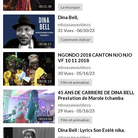
00:11:58
La musique
⁣Dina Bell,
mboasawavideos
31 Vues
·
06/30/23
Comment styliser
00:06:15
⁣NGONDO 2018 CANTON NJO NJO
VF 10 11 2018
mboasawavideos
30 Vues
·
05/16/23
00:01:13
Film et animation
⁣45 ANS DE CARRIERE DE DINA BELL
Prestation de Marole tchamba
mboasawavideos
29 Vues
·
05/16/23
00:13:00
Film et animation
⁣Dina Bell : Lyrics Son Esèlè nika.
mboasawavideos