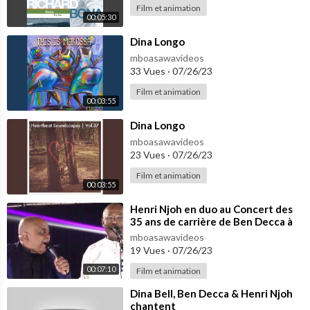
Film et animation
00:05:30
⁣Dina Longo
mboasawavideos
33 Vues
·
07/26/23
Film et animation
00:03:55
⁣Dina Longo
mboasawavideos
23 Vues
·
07/26/23
Film et animation
00:03:55
⁣Henri Njoh en duo au Concert des
35 ans de carrière de Ben Decca à
Nanterre 24 Novembre 2018
mboasawavideos
19 Vues
·
07/26/23
00:07:10
Film et animation
⁣Dina Bell, Ben Decca & Henri Njoh
chantent