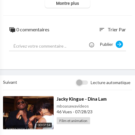
Montre plus
0 commentaires
Trier Par
sort
Publier
Suivant
Lecture automatique
⁣Jacky Kingue - Dina Lam
mboasawavideos
46 Vues
·
07/28/23
Film et animation
00:07:14