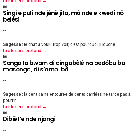
Lire le sens profond →
Singi e puli nde jènè jita, mô nde e kwedi nô
belèsi
""
Sagesse :
le chat a voulu trop voir, c'est pourquoi, il louche
Lire le sens profond →
Songa la bwam di dingabèlè na bedôbu ba
masonga, di s’ambi bô
""
Sagesse :
la dent saine entourée de dents carriées ne tarde pas à
pourrir
Lire le sens profond →
Dibiè l’e nde njangi
""