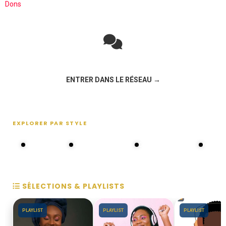
Dons
Rejoignez la discussion sur le réseau social !
ENTRER DANS LE RÉSEAU →
EXPLORER PAR STYLE
80s - 90s
Choral groups
Daddy's disco
MAKOS
SÉLECTIONS & PLAYLISTS
PLAYLIST
PLAYLIST
PLAYLIST