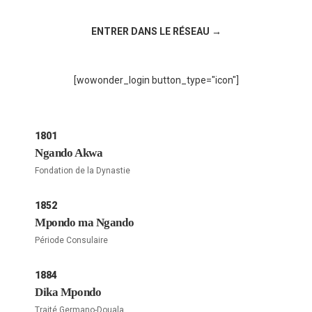
Rejoignez la discussion sur le réseau social !
ENTRER DANS LE RÉSEAU →
[wowonder_login button_type="icon"]
1801
Ngando Akwa
Fondation de la Dynastie
1852
Mpondo ma Ngando
Période Consulaire
1884
Dika Mpondo
Traité Germano-Douala