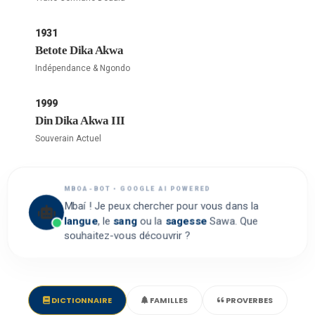
1931
Betote Dika Akwa
Indépendance & Ngondo
1999
Din Dika Akwa III
Souverain Actuel
MBOA-BOT • GOOGLE AI POWERED
Mbaí ! Je peux chercher pour vous dans la
langue
, le
sang
ou la
sagesse
Sawa. Que
souhaitez-vous découvrir ?
DICTIONNAIRE
FAMILLES
PROVERBES