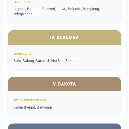
FILS DE NGAE
Logase, Batanga, Bakweri, Isuwu, Balondo, Bongkeng,
Ndogbianga.
IV. BOKUMBA
MONT KOUPÉ
Bafo, Balong, Barombi, Abo-Sud, Bakundu.
V. BAKOTA
RÉGION DES MONTAGNES
Bafun (Penja), Banyangi.