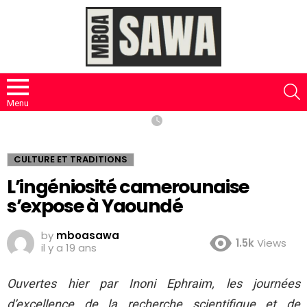
S
Menu
CULTURE ET TRADITIONS
L’ingéniosité camerounaise
s’expose à Yaoundé
by
mboasawa
1.5k
Views
il y a 19 ans
Ouvertes hier par Inoni Ephraim, les journées
d’excellence de la recherche scientifique et de