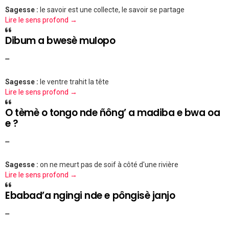
Sagesse :
le savoir est une collecte, le savoir se partage
Lire le sens profond →
Dibum a bwesè mulopo
""
Sagesse :
le ventre trahit la tête
Lire le sens profond →
O tèmè o tongo nde ñông’ a madiba e bwa oa
e ?
""
Sagesse :
on ne meurt pas de soif à côté d'une rivière
Lire le sens profond →
Ebabad’a ngingi nde e pôngisè janjo
""