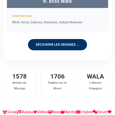
VI. BOSE MINIE
FRONTIÈRE NORD
Mboh, Ninon, Bakossi, Manehas, Bakala Mukwele.
DÉCOUVRIR LES ORIGINES →
1578
1706
WALA
Arrivée de
Fixation sur le
L'éternel
Mbongo
Wouri
Voyageur
Social
Musique
Vidéos
News
Marché
Emplois
Forum