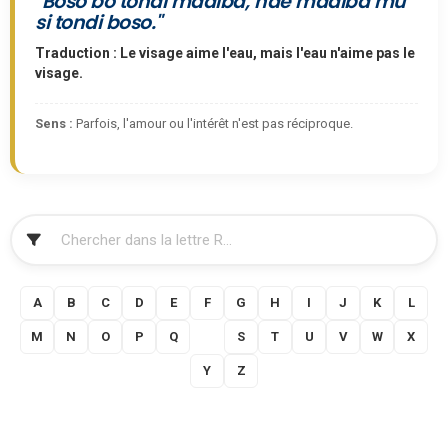
"Boso bo tondi madiba, nde madiba mu
si tondi boso."
Traduction : Le visage aime l'eau, mais l'eau n'aime pas le
visage.
Sens :
Parfois, l'amour ou l'intérêt n'est pas réciproque.
FILTRER
A
B
C
D
E
F
G
H
I
J
K
L
M
N
O
P
Q
R
S
T
U
V
W
X
Y
Z