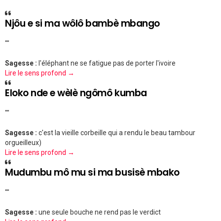
Njôu e si ma wôlô bambè mbango
""
Sagesse :
l'éléphant ne se fatigue pas de porter l'ivoire
Lire le sens profond →
Eloko nde e wèlè ngômô kumba
""
Sagesse :
c'est la vieille corbeille qui a rendu le beau tambour
orgueilleux)
Lire le sens profond →
Mudumbu mô mu si ma busisè mbako
""
Sagesse :
une seule bouche ne rend pas le verdict