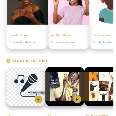
BEST OFF SLOW
ANNEES 80 - 90
MIANGO - PO
par MboaSawa
par MboaSawa
par MboaSawa
Écouter la sélection →
Écouter la sélection →
Écouter la sélecti
RADIO ALÉATOIRE
MboaSawa
MboaSawa
MboaSawa