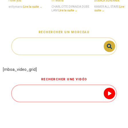
i love you
11 Maria
DOUALA SERENADE
willymario
Lire la suite →
CHARLOTTE DIPANDA DUBE
KAMER ALL STARS
Lire la
LAM
Lire la suite →
suite →
RECHERCHER UN MORCEAU
[mboa_video_grid]
RECHERCHER UNE VIDÉO