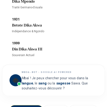
Dika Mpondo
Traité Germano-Douala
1931
Betote Dika Akwa
Indépendance & Ngondo
1999
Din Dika Akwa III
Souverain Actuel
MBOA-BOT • GOOGLE AI POWERED
Mbaí ! Je peux chercher pour vous dans la
langue
, le
sang
ou la
sagesse
Sawa. Que
souhaitez-vous découvrir ?