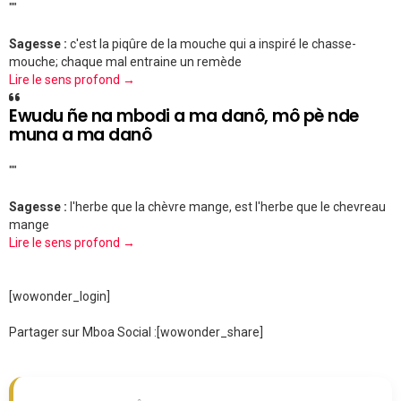
""
Sagesse :
c'est la piqûre de la mouche qui a inspiré le chasse-
mouche; chaque mal entraine un remède
Lire le sens profond →
Ewudu ñe na mbodi a ma danô, mô pè nde
muna a ma danô
""
Sagesse :
l'herbe que la chèvre mange, est l'herbe que le chevreau
mange
Lire le sens profond →
[wowonder_login]
Partager sur Mboa Social :
[wowonder_share]