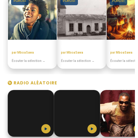
PLAYLIST
PLAYLIST
PLAYLIST
PULA PULA MAKOSSA
EN DUALA
CONTES MINIA
par MboaSawa
par MboaSawa
par MboaSawa
Écouter la sélection →
Écouter la sélection →
Écouter la sélecti
RADIO ALÉATOIRE