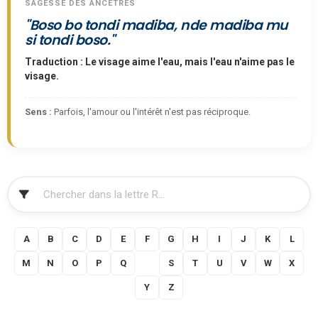
SAGESSE DES ANCÊTRES
"Boso bo tondi madiba, nde madiba mu
si tondi boso."
Traduction : Le visage aime l'eau, mais l'eau n'aime pas le
visage.
Sens :
Parfois, l'amour ou l'intérêt n'est pas réciproque.
FILTRER
A
B
C
D
E
F
G
H
I
J
K
L
M
N
O
P
Q
R
S
T
U
V
W
X
Y
Z