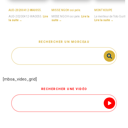
MboaSawa
MISSE_NGOH
MboaSawa
AUD-20200412-WA0055.
MISSE NGOH osi pele.
MONT KOUPE
AUD-20200412-WA0055.
Lire
MISSE NGOH osi pele.
Lire la
Le meilleur de Toto Guill
la suite →
suite →
Lire la suite →
RECHERCHER UN MORCEAU
[mboa_video_grid]
RECHERCHER UNE VIDÉO