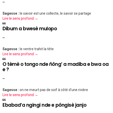
""
Sagesse :
le savoir est une collecte, le savoir se partage
Lire le sens profond →
Dibum a bwesè mulopo
""
Sagesse :
le ventre trahit la tête
Lire le sens profond →
O tèmè o tongo nde ñông’ a madiba e bwa oa
e ?
""
Sagesse :
on ne meurt pas de soif à côté d'une rivière
Lire le sens profond →
Ebabad’a ngingi nde e pôngisè janjo