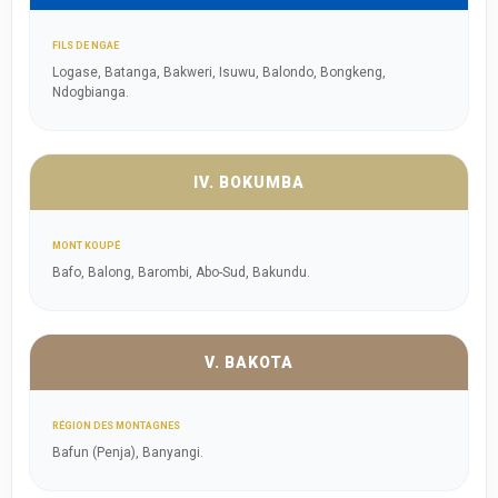
FILS DE NGAE
Logase, Batanga, Bakweri, Isuwu, Balondo, Bongkeng,
Ndogbianga.
IV. BOKUMBA
MONT KOUPÉ
Bafo, Balong, Barombi, Abo-Sud, Bakundu.
V. BAKOTA
RÉGION DES MONTAGNES
Bafun (Penja), Banyangi.