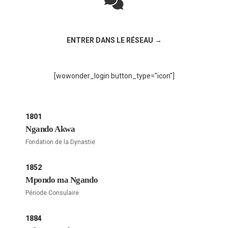
Rejoignez la discussion sur le réseau social !
ENTRER DANS LE RÉSEAU →
[wowonder_login button_type="icon"]
1801
Ngando Akwa
Fondation de la Dynastie
1852
Mpondo ma Ngando
Période Consulaire
1884