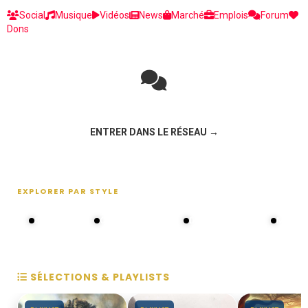
Social
Musique
Vidéos
News
Marché
Emplois
Forum
Dons
Rejoignez la discussion sur le réseau social !
ENTRER DANS LE RÉSEAU →
EXPLORER PAR STYLE
80s - 90s
Choral groups
Daddy's disco
MAKOS
SÉLECTIONS & PLAYLISTS