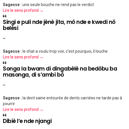
Sagesse :
une seule bouche ne rend pas le verdict
Lire le sens profond →
Singi e puli nde jènè jita, mô nde e kwedi nô
belèsi
""
Sagesse :
le chat a voulu trop voir, c'est pourquoi, il louche
Lire le sens profond →
Songa la bwam di dingabèlè na bedôbu ba
masonga, di s’ambi bô
""
Sagesse :
la dent saine entourée de dents carriées ne tarde pas à
pourrir
Lire le sens profond →
Dibiè l’e nde njangi