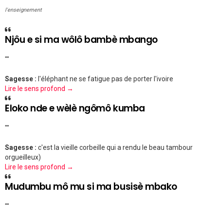
l'enseignement
Njôu e si ma wôlô bambè mbango
""
Sagesse :
l'éléphant ne se fatigue pas de porter l'ivoire
Lire le sens profond →
Eloko nde e wèlè ngômô kumba
""
Sagesse :
c'est la vieille corbeille qui a rendu le beau tambour
orgueilleux)
Lire le sens profond →
Mudumbu mô mu si ma busisè mbako
""