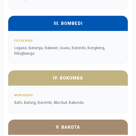
III. BOMBEDI
FILS DE NGAE
Logase, Batanga, Bakweri, Isuwu, Balondo, Bongkeng,
Ndogbianga.
IV. BOKUMBA
MONT KOUPÉ
Bafo, Balong, Barombi, Abo-Sud, Bakundu.
V. BAKOTA