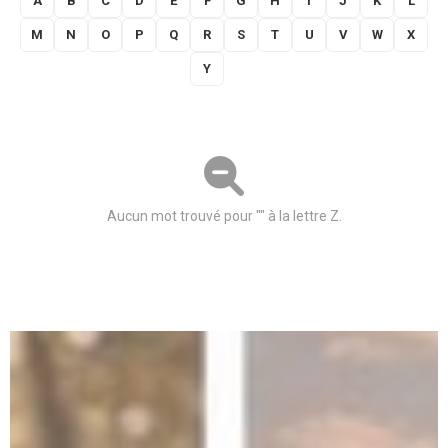
A
B
C
D
E
F
G
H
I
J
K
L
M
N
O
P
Q
R
S
T
U
V
W
X
Y
Z
Aucun mot trouvé pour "" à la lettre Z.