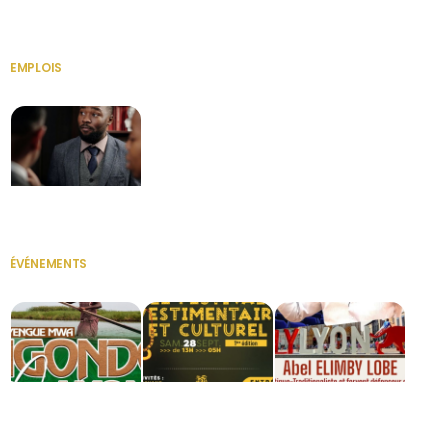
HERITAGE OS
KABA POIVRE
KABA POIVRE
EMPLOIS
VOIR TOUT
Secrétaire
ÉVÉNEMENTS
VOIR TOUT