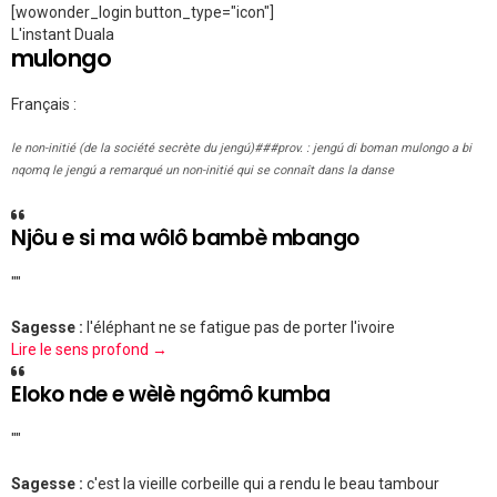
[wowonder_login button_type="icon"]
L'instant Duala
mulongo
Français :
le non-initié (de la société secrète du jengú)###prov. : jengú di boman mulongo a bi
nqomq le jengú a remarqué un non-initié qui se connaît dans la danse
Njôu e si ma wôlô bambè mbango
""
Sagesse :
l'éléphant ne se fatigue pas de porter l'ivoire
Lire le sens profond →
Eloko nde e wèlè ngômô kumba
""
Sagesse :
c'est la vieille corbeille qui a rendu le beau tambour