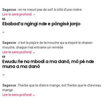
""
Sagesse :
on ne meurt pas de soif à côté d'une rivière
Lire le sens profond →
Ebabad’a ngingi nde e pôngisè janjo
""
Sagesse :
c'est la piqûre de la mouche qui a inspiré le chasse-
mouche; chaque mal entraine un remède
Lire le sens profond →
Ewudu ñe na mbodi a ma danô, mô pè nde
muna a ma danô
""
Sagesse :
l'herbe que la chèvre mange, est l'herbe que le chevreau
mange
Lire le sens profond →