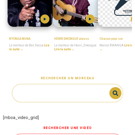
BEN_DECCA
MboaSawa
Marcel_BWANGA
NYONGA MUNA
HENRI DIKONGUE alasso
Chacun pour soi
Le meilleur de Ben Decca
Lire
Le meilleur de Henri_Dikongue
Marcel BWANGA
Lire la 
la suite →
Lire la suite →
→
RECHERCHER UN MORCEAU
[mboa_video_grid]
RECHERCHER UNE VIDÉO