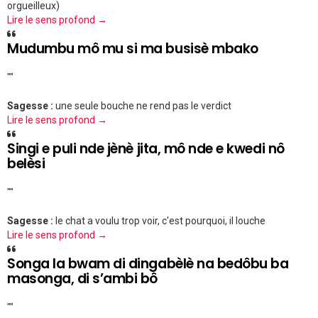
orgueilleux)
Lire le sens profond →
Mudumbu mô mu si ma busisè mbako
""
Sagesse :
une seule bouche ne rend pas le verdict
Lire le sens profond →
Singi e puli nde jènè jita, mô nde e kwedi nô
belèsi
""
Sagesse :
le chat a voulu trop voir, c'est pourquoi, il louche
Lire le sens profond →
Songa la bwam di dingabèlè na bedôbu ba
masonga, di s’ambi bô
""