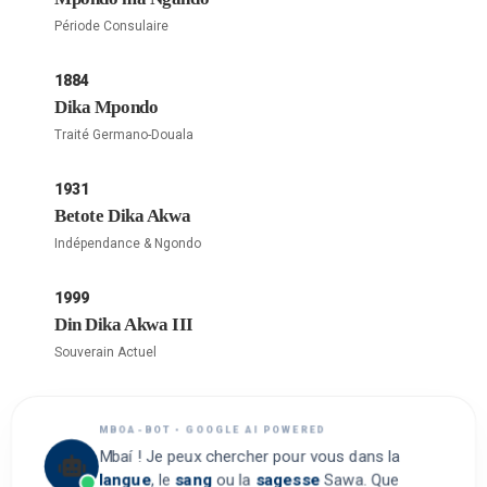
Période Consulaire
1884
Dika Mpondo
Traité Germano-Douala
1931
Betote Dika Akwa
Indépendance & Ngondo
1999
Din Dika Akwa III
Souverain Actuel
MBOA-BOT • GOOGLE AI POWERED
Mbaí ! Je peux chercher pour vous dans la
langue
, le
sang
ou la
sagesse
Sawa. Que