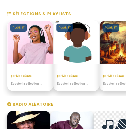
SÉLECTIONS & PLAYLISTS
PLAYLIST
PLAYLIST
PLAYLIST
ANNEES 80 - 90
MIANGO - PODCASTS
CONTES MINIA
par MboaSawa
par MboaSawa
par MboaSawa
Écouter la sélection →
Écouter la sélection →
Écouter la sélecti
RADIO ALÉATOIRE