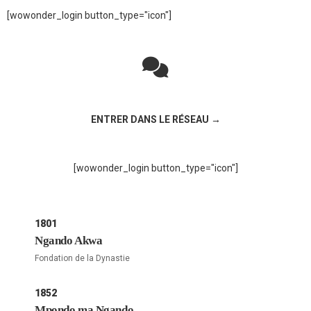
[wowonder_login button_type="icon"]
Rejoignez la discussion sur le réseau social !
ENTRER DANS LE RÉSEAU →
[wowonder_login button_type="icon"]
1801
Ngando Akwa
Fondation de la Dynastie
1852
Mpondo ma Ngando