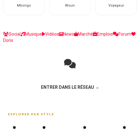
Mbongo
Wouri
Voyageur
Social
Musique
Vidéos
News
Marché
Emplois
Forum
Dons
Rejoignez la discussion sur le réseau social !
ENTRER DANS LE RÉSEAU →
EXPLORER PAR STYLE
80s - 90s
Choral groups
Daddy's disco
MAKOS