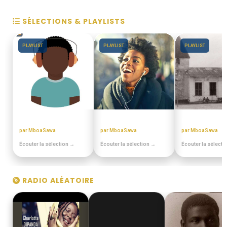
SÉLECTIONS & PLAYLISTS
PLAYLIST
PLAYLIST
PLAYLIST
MIANGO - PODCASTS
PULA PULA MAKOSSA
EN DUALA
par MboaSawa
par MboaSawa
par MboaSawa
Écouter la sélection →
Écouter la sélection →
Écouter la sélecti
RADIO ALÉATOIRE