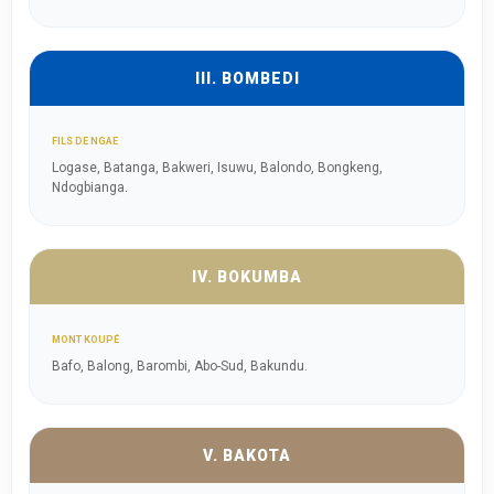
III. BOMBEDI
FILS DE NGAE
Logase, Batanga, Bakweri, Isuwu, Balondo, Bongkeng,
Ndogbianga.
IV. BOKUMBA
MONT KOUPÉ
Bafo, Balong, Barombi, Abo-Sud, Bakundu.
V. BAKOTA