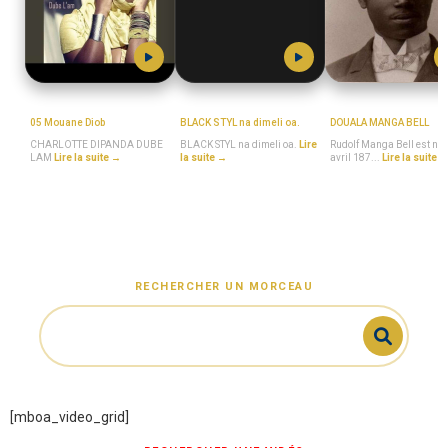
MboaSawa
Black_Styl
MboaSawa
05 Mouane Diob
BLACK STYL na dimeli oa.
DOUALA MANGA BELL
CHARLOTTE DIPANDA DUBE
BLACK STYL na dimeli oa.
Lire
Rudolf Manga Bell est né 
LAM
Lire la suite →
la suite →
avril 187...
Lire la suite 
RECHERCHER UN MORCEAU
[mboa_video_grid]