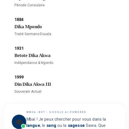
Période Consulaire
1884
Dika Mpondo
Traité Germano-Douala
1931
Betote Dika Akwa
Indépendance & Ngondo
1999
Din Dika Akwa III
Souverain Actuel
MBOA-BOT • GOOGLE AI POWERED
Mbaí ! Je peux chercher pour vous dans la
langue
, le
sang
ou la
sagesse
Sawa. Que