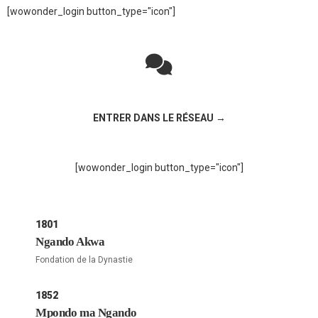
[wowonder_login button_type="icon"]
Rejoignez la discussion sur le réseau social !
ENTRER DANS LE RÉSEAU →
[wowonder_login button_type="icon"]
1801
Ngando Akwa
Fondation de la Dynastie
1852
Mpondo ma Ngando