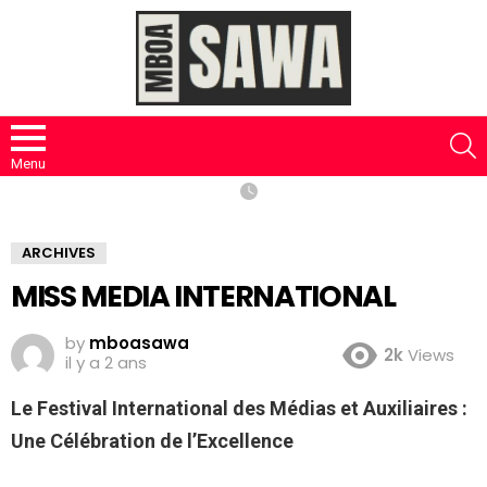
S
Menu
ARCHIVES
MISS MEDIA INTERNATIONAL
by
mboasawa
2k
Views
il y a 2 ans
Le Festival International des Médias et Auxiliaires :
Une Célébration de l’Excellence