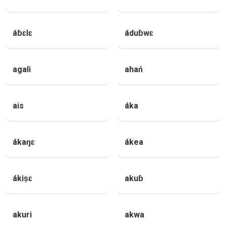
áɓɛlɛ
áduɓwɛ
agali
ahań
ais
áka
ákaŋɛ
ákea
ákiṣɛ
akuɓ
akuri
akwa