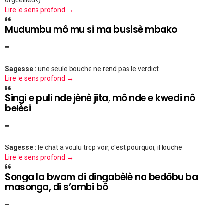
orgueilleux)
Lire le sens profond →
Mudumbu mô mu si ma busisè mbako
""
Sagesse :
une seule bouche ne rend pas le verdict
Lire le sens profond →
Singi e puli nde jènè jita, mô nde e kwedi nô
belèsi
""
Sagesse :
le chat a voulu trop voir, c'est pourquoi, il louche
Lire le sens profond →
Songa la bwam di dingabèlè na bedôbu ba
masonga, di s’ambi bô
""