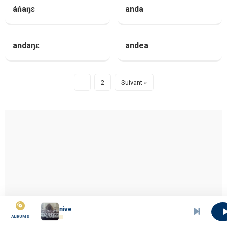
áńaŋɛ
anda
andaŋɛ
andea
1
2
Suivant »
Ninive
ALBUMS