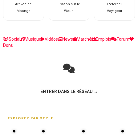
Arrivée de
Fixation sur le
L'éternel
Mbongo
Wouri
Voyageur
Social
Musique
Vidéos
News
Marché
Emplois
Forum
Dons
Rejoignez la discussion sur le réseau social !
ENTRER DANS LE RÉSEAU →
EXPLORER PAR STYLE
80s - 90s
Choral groups
Daddy's disco
MAKOS