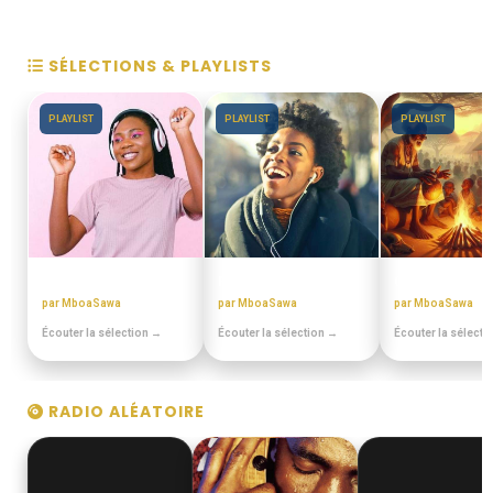
SÉLECTIONS & PLAYLISTS
PLAYLIST
PLAYLIST
PLAYLIST
ANNEES 80 - 90
PULA PULA MAKOSSA
CONTES MINIA
par MboaSawa
par MboaSawa
par MboaSawa
Écouter la sélection →
Écouter la sélection →
Écouter la sélecti
RADIO ALÉATOIRE