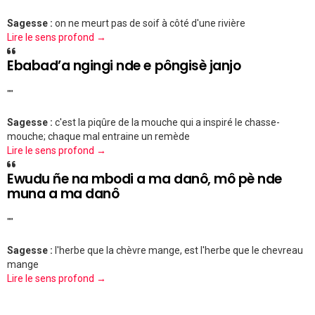
Sagesse :
on ne meurt pas de soif à côté d'une rivière
Lire le sens profond →
Ebabad’a ngingi nde e pôngisè janjo
""
Sagesse :
c'est la piqûre de la mouche qui a inspiré le chasse-
mouche; chaque mal entraine un remède
Lire le sens profond →
Ewudu ñe na mbodi a ma danô, mô pè nde
muna a ma danô
""
Sagesse :
l'herbe que la chèvre mange, est l'herbe que le chevreau
mange
Lire le sens profond →