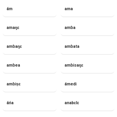
ám
ama
amaŋɛ
amɓa
amɓaŋɛ
amɓata
amɓea
amɓisaŋɛ
amɓiṣɛ
ámedi
áńa
anabɛlɛ