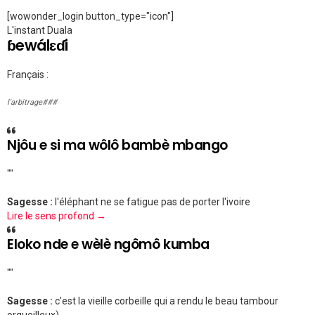
[wowonder_login button_type="icon"]
L'instant Duala
ɓewálɛɗi
Français :
l'arbitrage###
Njôu e si ma wôlô bambè mbango
""
Sagesse :
l'éléphant ne se fatigue pas de porter l'ivoire
Lire le sens profond →
Eloko nde e wèlè ngômô kumba
""
Sagesse :
c'est la vieille corbeille qui a rendu le beau tambour