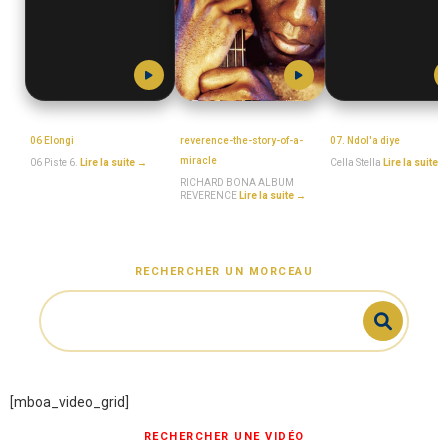
MboaSawa
MboaSawa
MboaSawa
06 Elongi
reverence-the-story-of-a-
07. Ndol'a diye
miracle
06 Piste 6.
Lire la suite →
Cella Stella
Lire la suite 
RICHARD BONA ALBUM
REVERENCE
Lire la suite →
RECHERCHER UN MORCEAU
[mboa_video_grid]
RECHERCHER UNE VIDÉO