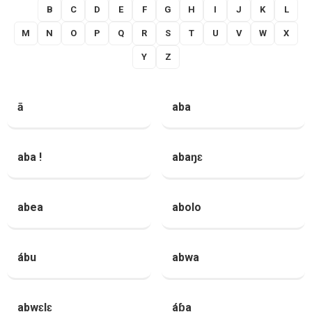
A
B
C
D
E
F
G
H
I
J
K
L
M
N
O
P
Q
R
S
T
U
V
W
X
Y
Z
ā
aba
aba !
abaŋɛ
abea
abolo
ábu
abwa
abwɛlɛ
áɓa