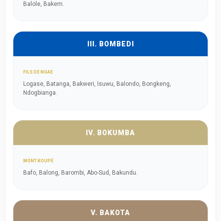
Balole, Bakem.
III. BOMBEDI
FILS DE NGAE
Logase, Batanga, Bakweri, Isuwu, Balondo, Bongkeng,
Ndogbianga.
IV. BOKUMBA
MONT KOUPÉ
Bafo, Balong, Barombi, Abo-Sud, Bakundu.
V. BAKOTA