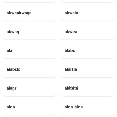
akwaakwaŋɛ
akwala
akwaŋ
akwea
ala
álaɓɛ
álaɓɛlɛ
álalála
álaŋɛ
áláťátá
alea
álea-álea