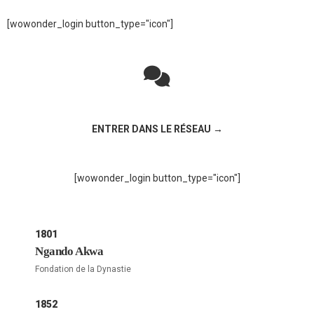
[wowonder_login button_type="icon"]
Rejoignez la discussion sur le réseau social !
ENTRER DANS LE RÉSEAU →
[wowonder_login button_type="icon"]
1801
Ngando Akwa
Fondation de la Dynastie
1852