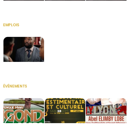
HERITAGE OS
KABA POIVRE
KABA POIVRE
EMPLOIS
VOIR TOUT
Secrétaire
ÉVÉNEMENTS
VOIR TOUT