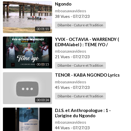
⁣Ngondo
mboasawavideos
38 Vues
·
07/27/23
Dibambe - Cuture et Tradition
00:01:11
⁣YVIX - OCTAVIA - WARRENDY (
EDIMAlabel ) : TEME IYO /
NGONDO. sortie officielle le 06
mboasawavideos
Déc 2020
21 Vues
·
07/27/23
00:03:15
Dibambe - Cuture et Tradition
⁣TENOR - KABA NGONDO Lyrics
mboasawavideos
45 Vues
·
07/27/23
Dibambe - Cuture et Tradition
00:03:24
⁣D.I.S. et Anthropologue : 1 -
L’origine du Ngondo
mboasawavideos
44 Vues
·
07/27/23