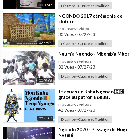
00:08:47
Dibambe - Cuture et Tradition
⁣NGONDO 2017 cérémonie de
cloture
mboasawavideos
30 Vues
·
07/27/23
02:55:21
Dibambe - Cuture et Tradition
⁣Ngum'a Ngondo - Mbemb'a Mboa
mboasawavideos
32 Vues
·
07/27/23
Dibambe - Cuture et Tradition
00:07:06
⁣Je couds un Kaba Ngondo 🇨🇲
grâce au patron B6838 /
@bulustyle9825
mboasawavideos
42 Vues
·
07/27/23
00:23:07
Dibambe - Cuture et Tradition
⁣Ngondo 2020 - Passage de Hugo
Nyamé