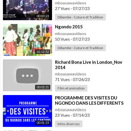
mboasawavideos
27 Vues
·
07/27/23
00:03:23
Dibambe - Cuture et Tradition
⁣Ngondo 2015
mboasawavideos
50 Vues
·
07/27/23
Dibambe - Cuture et Tradition
01:02:52
⁣Richard Bona Live in London_Nov
2014
mboasawavideos
71 Vues
·
07/26/23
00:02:21
Film et animation
⁣PROGRAMME DES VISITES DU
NGONDO DANS LES DIFFERENTS
CANTONS
mboasawavideos
23 Vues
·
07/14/23
00:01:23
Infos diverses