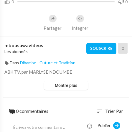
0
0
Partager
Intégrer
mboasawavideos
0
SOUSCRIRE
Les abonnés
Dans
Dibambe - Cuture et Tradition
ABK TV, par MARLYSE NDOUMBE
Montre plus
0 commentaires
Trier Par
sort
Publier