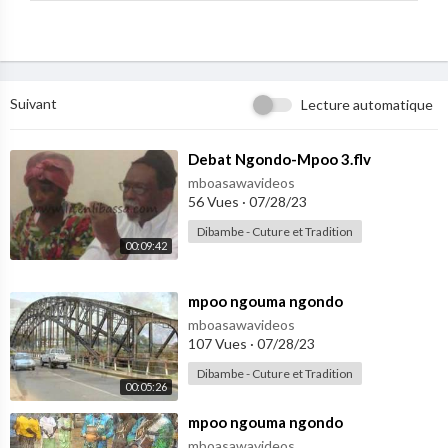
Suivant
Lecture automatique
⁣Debat Ngondo-Mpoo 3.flv
mboasawavideos
56 Vues
·
07/28/23
Dibambe - Cuture et Tradition
00:09:42
⁣mpoo ngouma ngondo
mboasawavideos
107 Vues
·
07/28/23
Dibambe - Cuture et Tradition
00:05:26
⁣mpoo ngouma ngondo
mboasawavideos