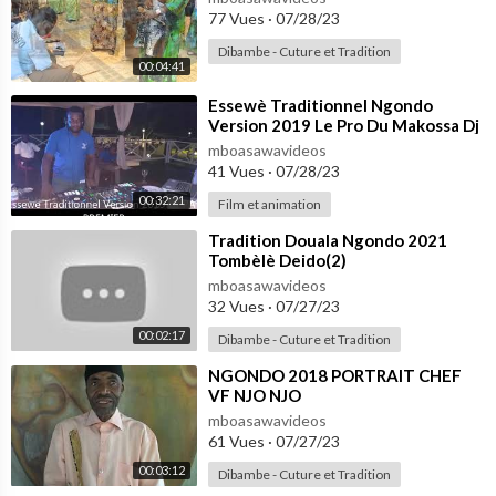
77 Vues
·
07/28/23
Dibambe - Cuture et Tradition
00:04:41
⁣Essewè Traditionnel Ngondo
Version 2019 Le Pro Du Makossa Dj
Pat Premier
mboasawavideos
41 Vues
·
07/28/23
00:32:21
Film et animation
⁣Tradition Douala Ngondo 2021
Tombèlè Deido(2)
mboasawavideos
32 Vues
·
07/27/23
00:02:17
Dibambe - Cuture et Tradition
⁣NGONDO 2018 PORTRAIT CHEF
VF NJO NJO
mboasawavideos
61 Vues
·
07/27/23
00:03:12
Dibambe - Cuture et Tradition