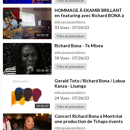
Film et animation
⁣HOMMAGE À EKAMBI BRILLANT
en featuring avec Richard BONA à
la voix et à la prod.. Rest in peace ❤️
mboasawavideos
33 Vues
·
07/26/23
00:00:38
Film et animation
⁣Richard Bona - Te Misea
mboasawavideos
58 Vues
·
07/26/23
Film et animation
00:04:44
⁣Gerald Toto / Richard Bona / Lokua
Kanza - Lisanga
mboasawavideos
24 Vues
·
07/26/23
00:06:49
Film et animation
⁣Concert Richard Bona à Montréal
une production de Tchaps évents
couverture médiatique NGAS TV
mboasawavideos