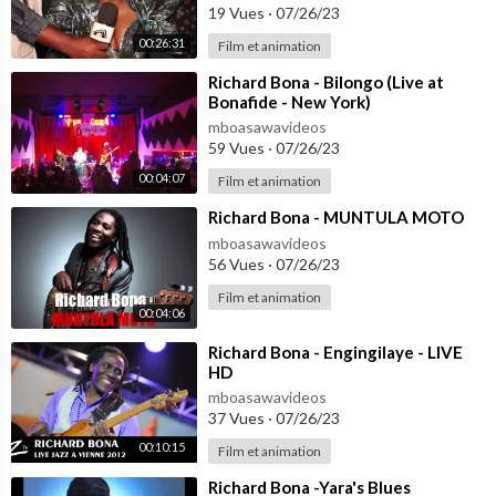
19 Vues
·
07/26/23
00:26:31
Film et animation
⁣Richard Bona - Bilongo (Live at
Bonafide - New York)
mboasawavideos
59 Vues
·
07/26/23
00:04:07
Film et animation
⁣Richard Bona - MUNTULA MOTO
mboasawavideos
56 Vues
·
07/26/23
Film et animation
00:04:06
⁣Richard Bona - Engingilaye - LIVE
HD
mboasawavideos
37 Vues
·
07/26/23
00:10:15
Film et animation
⁣Richard Bona -Yara's Blues