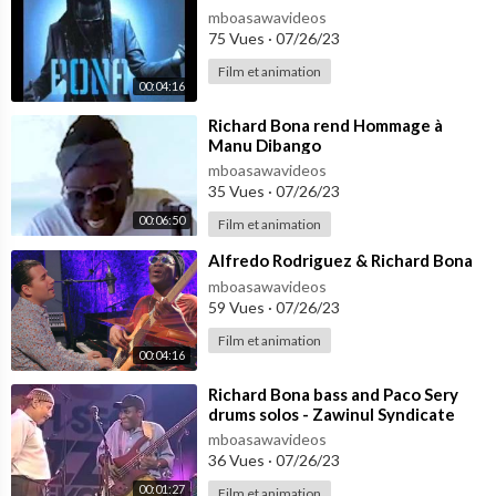
mboasawavideos
75 Vues
·
07/26/23
Film et animation
00:04:16
⁣Richard Bona rend Hommage à
Manu Dibango
mboasawavideos
35 Vues
·
07/26/23
00:06:50
Film et animation
⁣Alfredo Rodriguez & Richard Bona
mboasawavideos
59 Vues
·
07/26/23
Film et animation
00:04:16
⁣Richard Bona bass and Paco Sery
drums solos - Zawinul Syndicate
mboasawavideos
36 Vues
·
07/26/23
00:01:27
Film et animation