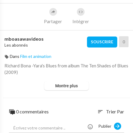
Partager
Intégrer
mboasawavideos
0
SOUSCRIRE
Les abonnés
Dans
Film et animation
Richard Bona -Yara's Blues from album The Ten Shades of Blues
(2009)
Montre plus
0 commentaires
Trier Par
sort
Publier