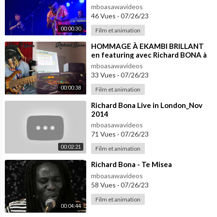
mboasawavideos
46 Vues
·
07/26/23
00:00:30
Film et animation
⁣HOMMAGE À EKAMBI BRILLANT
en featuring avec Richard BONA à
la voix et à la prod.. Rest in peace ❤️
mboasawavideos
33 Vues
·
07/26/23
00:00:38
Film et animation
⁣Richard Bona Live in London_Nov
2014
mboasawavideos
71 Vues
·
07/26/23
00:02:21
Film et animation
⁣Richard Bona - Te Misea
mboasawavideos
58 Vues
·
07/26/23
Film et animation
00:04:44