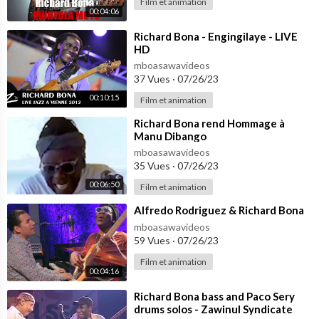
Film et animation
00:04:06
⁣Richard Bona - Engingilaye - LIVE
HD
mboasawavideos
37 Vues
·
07/26/23
00:10:15
Film et animation
⁣Richard Bona rend Hommage à
Manu Dibango
mboasawavideos
35 Vues
·
07/26/23
00:06:50
Film et animation
⁣Alfredo Rodriguez & Richard Bona
mboasawavideos
59 Vues
·
07/26/23
Film et animation
00:04:16
⁣Richard Bona bass and Paco Sery
drums solos - Zawinul Syndicate