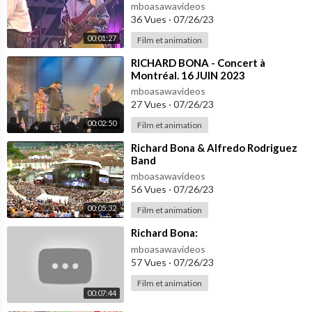
mboasawavideos
36 Vues
·
07/26/23
00:01:27
Film et animation
⁣RICHARD BONA - Concert à
Montréal. 16 JUIN 2023
mboasawavideos
27 Vues
·
07/26/23
00:02:50
Film et animation
⁣Richard Bona & Alfredo Rodriguez
Band
mboasawavideos
56 Vues
·
07/26/23
00:05:32
Film et animation
⁣Richard Bona:
mboasawavideos
57 Vues
·
07/26/23
Film et animation
00:07:44