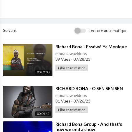
Suivant
Lecture automatique
⁣Richard Bona - Essèwè Ya Monique
mboasawavideos
39 Vues
·
07/28/23
Film et animation
00:02:00
⁣RICHARD BONA - O SEN SEN SEN
mboasawavideos
81 Vues
·
07/26/23
Film et animation
00:04:42
⁣Richard Bona Group - And that's
how we end a show!