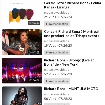
⁣Gerald Toto / Richard Bona / Lokua
Kanza - Lisanga
mboasawavideos
24 Vues
·
07/26/23
00:06:49
Film et animation
⁣Concert Richard Bona à Montréal
une production de Tchaps évents
couverture médiatique NGAS TV
mboasawavideos
19 Vues
·
07/26/23
00:26:31
Film et animation
⁣Richard Bona - Bilongo (Live at
Bonafide - New York)
mboasawavideos
59 Vues
·
07/26/23
00:04:07
Film et animation
⁣Richard Bona - MUNTULA MOTO
mboasawavideos
56 Vues
·
07/26/23