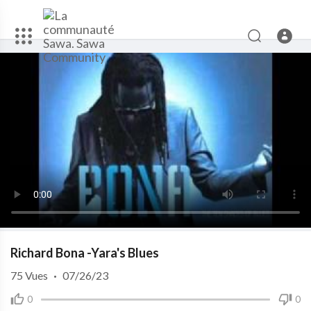
Richard Bona -Yara's Blues
75
Vues
·
07/26/23
0
0