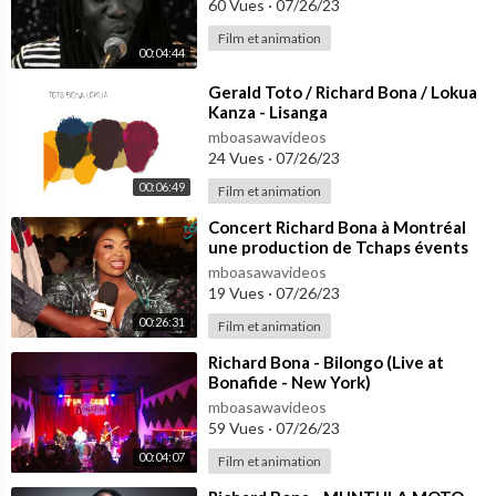
60 Vues
·
07/26/23
Film et animation
00:04:44
⁣Gerald Toto / Richard Bona / Lokua
Kanza - Lisanga
mboasawavideos
24 Vues
·
07/26/23
00:06:49
Film et animation
⁣Concert Richard Bona à Montréal
une production de Tchaps évents
couverture médiatique NGAS TV
mboasawavideos
19 Vues
·
07/26/23
00:26:31
Film et animation
⁣Richard Bona - Bilongo (Live at
Bonafide - New York)
mboasawavideos
59 Vues
·
07/26/23
00:04:07
Film et animation