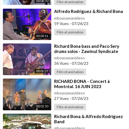
00:06:50
Film et animation
⁣Alfredo Rodriguez & Richard Bona
mboasawavideos
59 Vues
·
07/26/23
Film et animation
00:04:16
⁣Richard Bona bass and Paco Sery
drums solos - Zawinul Syndicate
mboasawavideos
36 Vues
·
07/26/23
00:01:27
Film et animation
⁣RICHARD BONA - Concert à
Montréal. 16 JUIN 2023
mboasawavideos
27 Vues
·
07/26/23
00:02:50
Film et animation
⁣Richard Bona & Alfredo Rodriguez
Band
mboasawavideos