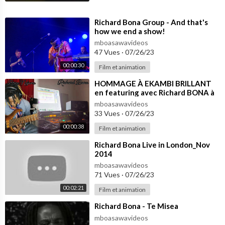
⁣Richard Bona Group - And that's
how we end a show!
mboasawavideos
47 Vues
·
07/26/23
00:00:30
Film et animation
⁣HOMMAGE À EKAMBI BRILLANT
en featuring avec Richard BONA à
la voix et à la prod.. Rest in peace ❤️
mboasawavideos
33 Vues
·
07/26/23
00:00:38
Film et animation
⁣Richard Bona Live in London_Nov
2014
mboasawavideos
71 Vues
·
07/26/23
00:02:21
Film et animation
⁣Richard Bona - Te Misea
mboasawavideos