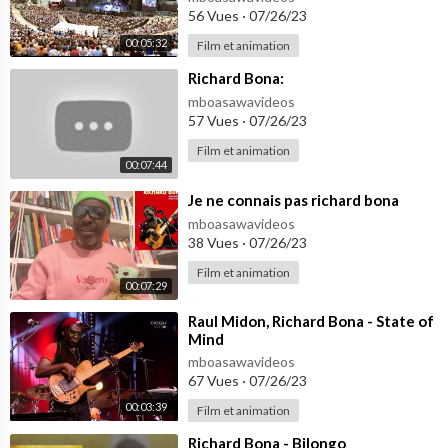
56 Vues
·
07/26/23
00:05:32
Film et animation
⁣Richard Bona:
mboasawavideos
57 Vues
·
07/26/23
Film et animation
00:07:44
⁣Je ne connais pas richard bona
mboasawavideos
38 Vues
·
07/26/23
Film et animation
00:07:29
⁣Raul Midon, Richard Bona - State of
Mind
mboasawavideos
67 Vues
·
07/26/23
00:03:39
Film et animation
⁣Richard Bona - Bilongo