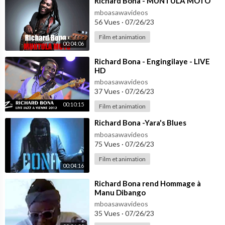
⁣Richard Bona - MUNTULA MOTO
mboasawavideos
56 Vues
·
07/26/23
Film et animation
00:04:06
⁣Richard Bona - Engingilaye - LIVE
HD
mboasawavideos
37 Vues
·
07/26/23
00:10:15
Film et animation
⁣Richard Bona -Yara's Blues
mboasawavideos
75 Vues
·
07/26/23
Film et animation
00:04:16
⁣Richard Bona rend Hommage à
Manu Dibango
mboasawavideos
35 Vues
·
07/26/23