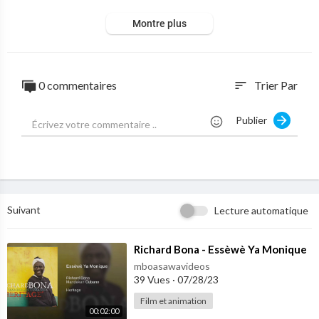
Montre plus
0 commentaires
Trier Par
sort
Publier
Suivant
Lecture automatique
⁣Richard Bona - Essèwè Ya Monique
mboasawavideos
39 Vues
·
07/28/23
Film et animation
00:02:00