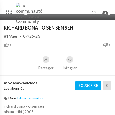
00:00
04:42
10
RICHARD BONA - O SEN SEN SEN
81
Vues
·
07/26/23
0
0
Partager
Intégrer
mboasawavideos
0
SOUSCRIRE
Les abonnés
Dans
Film et animation
richard bona - o sen sen
album : tiki ( 2005 )