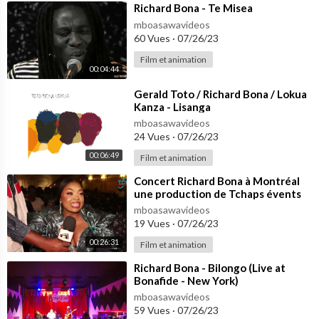
⁣Richard Bona - Te Misea
genen Musik zur hr-Bigband.
mboasawavideos
60 Vues
·
07/26/23
www.hr-bigband.de
Film et animation
00:04:44
hr-Bigband:
trumpets: Frank Wellert, Thomas Vogel, Martin Auer, Axel Schl
⁣Gerald Toto / Richard Bona / Lokua
össer
Kanza - Lisanga
saxophones: Heinz-Dieter Sauerborn, Oliver Leicht, Tony Lakat
mboasawavideos
24 Vues
·
07/26/23
os, Steffen Weber, Rainer Heute
trombones: Günter Bollmann, Simon Harrer, Jürgen Neudert, M
00:06:49
Film et animation
anfred Honetschläger
⁣Concert Richard Bona à Montréal
piano: Peter Reiter
une production de Tchaps évents
guitar: Martin Scales
couverture médiatique NGAS TV
mboasawavideos
drums: Jean Paul Höchstädter
19 Vues
·
07/26/23
percussion: Marcio Doctor
00:26:31
Film et animation
⁣Richard Bona - Bilongo (Live at
Credits:
Bonafide - New York)
Olaf Stötzler, manager Frankfurt Radio Bigband
mboasawavideos
Lucia Rosu, executive producer
59 Vues
·
07/26/23