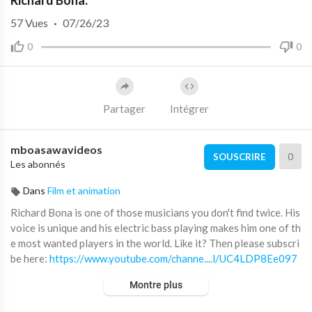
Richard Bona:
57
Vues
·
07/26/23
0
0
Partager
Intégrer
mboasawavideos
0
SOUSCRIRE
Les abonnés
Dans
Film et animation
Richard Bona is one of those musicians you don't find twice. His
voice is unique and his electric bass playing makes him one of th
e most wanted players in the world. Like it? Then please subscri
be here:
https://www.youtube.com/channe....l/UC4LDP8Ee097
zy6WOM
Montre plus
hr-BIGBAND feat. RICHARD BONA