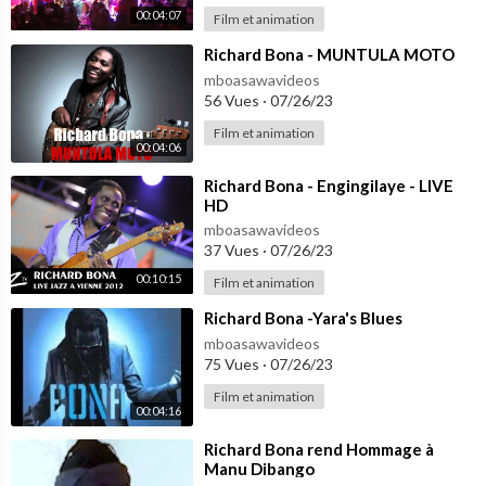
Robin Bös, sound-engineer
00:04:07
Film et animation
Rainer Schwarz, sound-engineer
⁣Richard Bona - MUNTULA MOTO
mboasawavideos
cameras: Sven Bader, Jens Benner, Julia Gnann, David Elias Kar
56 Vues
·
07/26/23
recording manager: Sabine Wiesner
techn. production: Uwe Tapken
Film et animation
00:04:06
live-streaming: Jürgen Hanssum
project coordinator: Matthias Hohn
⁣Richard Bona - Engingilaye - LIVE
executive producer video: Nikolas Pieper
HD
production manager: Hartmuth Niemczik
mboasawavideos
producer: Manuel Meyer
37 Vues
·
07/26/23
00:10:15
Film et animation
A production of Hessischer Rundfunk
⁣Richard Bona -Yara's Blues
#richardbona #bassplayer #africa
mboasawavideos
75 Vues
·
07/26/23
Film et animation
00:04:16
⁣Richard Bona rend Hommage à
Manu Dibango