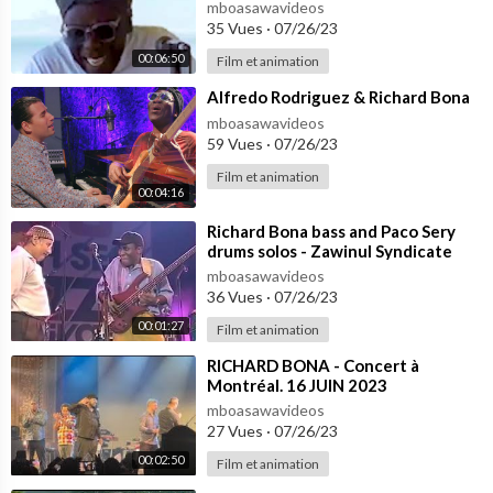
mboasawavideos
35 Vues
·
07/26/23
00:06:50
Film et animation
⁣Alfredo Rodriguez & Richard Bona
mboasawavideos
59 Vues
·
07/26/23
Film et animation
00:04:16
⁣Richard Bona bass and Paco Sery
drums solos - Zawinul Syndicate
mboasawavideos
36 Vues
·
07/26/23
00:01:27
Film et animation
⁣RICHARD BONA - Concert à
Montréal. 16 JUIN 2023
mboasawavideos
27 Vues
·
07/26/23
00:02:50
Film et animation