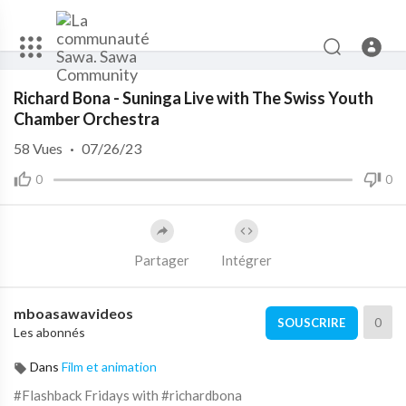
Code 150: Unknown error.
Richard Bona - Suninga Live with The Swiss Youth
Download File: https://www.youtube.com/watch?v=SkfQPjAxu-0
Chamber Orchestra
58
Vues
·
07/26/23
0
0
Partager
Intégrer
mboasawavideos
0
SOUSCRIRE
Les abonnés
Dans
Film et animation
#Flashback Fridays with #richardbona