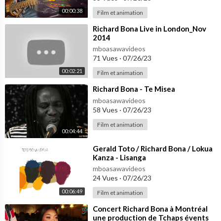
00:00:38
Film et animation
⁣Richard Bona Live in London_Nov
2014
mboasawavideos
71 Vues
·
07/26/23
00:02:21
Film et animation
⁣Richard Bona - Te Misea
mboasawavideos
58 Vues
·
07/26/23
Film et animation
00:04:44
⁣Gerald Toto / Richard Bona / Lokua
Kanza - Lisanga
mboasawavideos
24 Vues
·
07/26/23
00:06:49
Film et animation
⁣Concert Richard Bona à Montréal
une production de Tchaps évents