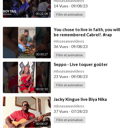
mboasawavideos
14 Vues
·
09/08/23
00:21:04
Film et animation
⁣You chose to live in faith, you will
be remembered Cabrel!. #rap
#boytag #cabrelnanjip #tagteam
mboasawavideos
36 Vues
·
09/08/23
00:00:27
Film et animation
⁣Seppo - Live toquer goûter
mboasawavideos
23 Vues
·
09/08/23
Film et animation
00:02:50
⁣Jacky Kingue live Biya Nika
mboasawavideos
37 Vues
·
07/28/23
Film et animation
00:04:07