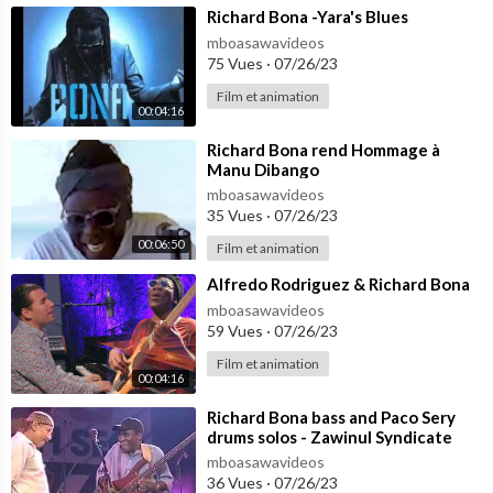
⁣Richard Bona -Yara's Blues
mboasawavideos
75 Vues
·
07/26/23
Film et animation
00:04:16
⁣Richard Bona rend Hommage à
Manu Dibango
mboasawavideos
35 Vues
·
07/26/23
00:06:50
Film et animation
⁣Alfredo Rodriguez & Richard Bona
mboasawavideos
59 Vues
·
07/26/23
Film et animation
00:04:16
⁣Richard Bona bass and Paco Sery
drums solos - Zawinul Syndicate
mboasawavideos
36 Vues
·
07/26/23