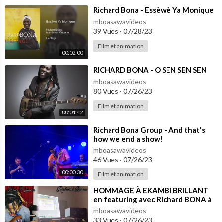
⁣Richard Bona - Essèwè Ya Monique
mboasawavideos
39 Vues
·
07/28/23
Film et animation
00:02:00
⁣RICHARD BONA - O SEN SEN SEN
mboasawavideos
80 Vues
·
07/26/23
Film et animation
00:04:42
⁣Richard Bona Group - And that's
how we end a show!
mboasawavideos
46 Vues
·
07/26/23
00:00:30
Film et animation
⁣HOMMAGE À EKAMBI BRILLANT
en featuring avec Richard BONA à
la voix et à la prod.. Rest in peace ❤️
mboasawavideos
33 Vues
·
07/26/23