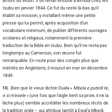
amont du Wouri. Il se rendit ensuite à Bimbia chez les
Isubu en janvier 1844. Ce fut du reste là-bas qu’il
établit sa mission, y installant même une petite
presse qui lui permit, après acquisition d’un
vocabulaire minimum, de publier différents ouvrages
scolaires et religieux, notamment la première
traduction de la Bible en Isubu. Bien qu’il ne resta pas
longtemps au Cameroun, son œuvre fut
remarquable. En route pour des congés plus que
mérités en Angleterre, il mourut en mer en décembre
1849.
10.
Bien que le vieux dicton Duala «
Mbela e putedi te,
e si m’esele
» (une fois que l’aigle tient sa proie, il ne la
lâche plus) semble accréditer les nombreux récits de
la tradition orale – qui attribue tantôt à Ewal’a Mbedi,