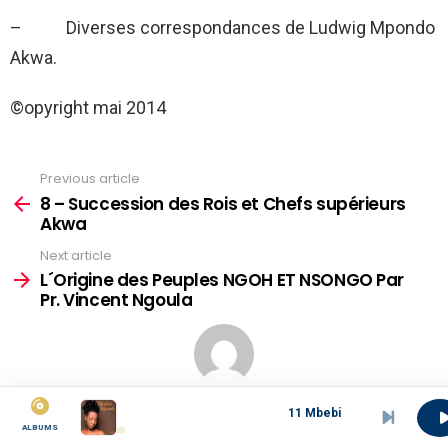
– Diverses correspondances de Ludwig Mpondo
Akwa.
©opyright mai 2014
Previous article
See
more
8 – Succession des Rois et Chefs supérieurs
Akwa
Next article
L´Origine des Peuples NGOH ET NSONGO Par
Pr. Vincent Ngoula
Written by
mboasawa
11 Mbebi
ALBUMS