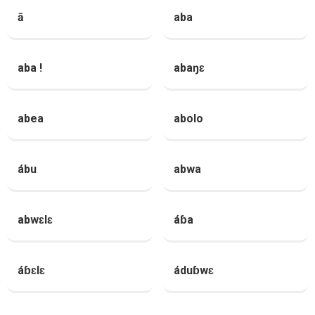
ā
aba
aba !
abaŋɛ
abea
abolo
ábu
abwa
abwɛlɛ
áɓa
áɓɛlɛ
áduɓwɛ