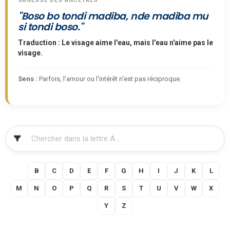
SAGESSE DES ANCÊTRES
"Boso bo tondi madiba, nde madiba mu
si tondi boso."
Traduction : Le visage aime l'eau, mais l'eau n'aime pas le
visage.
Sens :
Parfois, l'amour ou l'intérêt n'est pas réciproque.
FILTRER
A
B
C
D
E
F
G
H
I
J
K
L
M
N
O
P
Q
R
S
T
U
V
W
X
Y
Z