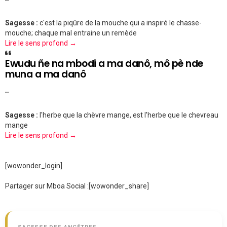
""
Sagesse :
c'est la piqûre de la mouche qui a inspiré le chasse-
mouche; chaque mal entraine un remède
Lire le sens profond →
Ewudu ñe na mbodi a ma danô, mô pè nde
muna a ma danô
""
Sagesse :
l'herbe que la chèvre mange, est l'herbe que le chevreau
mange
Lire le sens profond →
[wowonder_login]
Partager sur Mboa Social :
[wowonder_share]