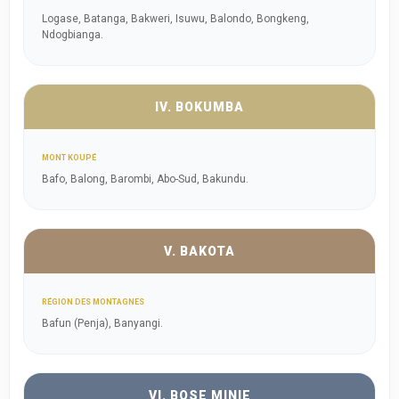
Logase, Batanga, Bakweri, Isuwu, Balondo, Bongkeng,
Ndogbianga.
IV. BOKUMBA
MONT KOUPÉ
Bafo, Balong, Barombi, Abo-Sud, Bakundu.
V. BAKOTA
RÉGION DES MONTAGNES
Bafun (Penja), Banyangi.
VI. BOSE MINIE