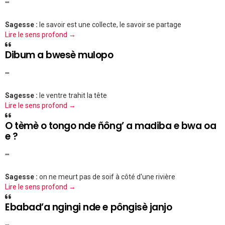
""
Sagesse :
le savoir est une collecte, le savoir se partage
Lire le sens profond →
Dibum a bwesè mulopo
""
Sagesse :
le ventre trahit la tête
Lire le sens profond →
O tèmè o tongo nde ñông’ a madiba e bwa oa
e ?
""
Sagesse :
on ne meurt pas de soif à côté d'une rivière
Lire le sens profond →
Ebabad’a ngingi nde e pôngisè janjo