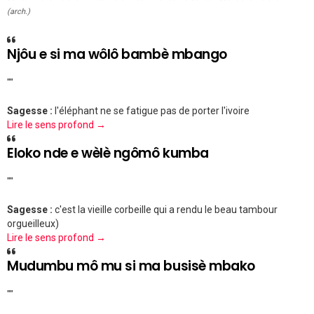
(arch.)
Njôu e si ma wôlô bambè mbango
""
Sagesse :
l'éléphant ne se fatigue pas de porter l'ivoire
Lire le sens profond →
Eloko nde e wèlè ngômô kumba
""
Sagesse :
c'est la vieille corbeille qui a rendu le beau tambour
orgueilleux)
Lire le sens profond →
Mudumbu mô mu si ma busisè mbako
""