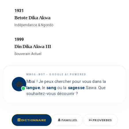
1931
Betote Dika Akwa
Indépendance & Ngondo
1999
Din Dika Akwa III
Souverain Actuel
MBOA-BOT • GOOGLE AI POWERED
Mbaí ! Je peux chercher pour vous dans la
langue
, le
sang
ou la
sagesse
Sawa. Que
souhaitez-vous découvrir ?
DICTIONNAIRE
FAMILLES
PROVERBES