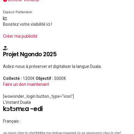
Espace Partenaire
Boostez votre visibilité ici !
Créer ma publicité
Projet Ngondo 2025
Aidez-nous à préserver et digitaliser la langue Duala.
Collecté :
1200€
Objectif :
5000€
Faire un don maintenant
[wowonder_login button_type="icon"]
L'instant Duala
kɔtɔmɛa -edi
Français :
se réunir chez le chef###ba ma ómɓoa mwanedi ils se réunissent chez le chef