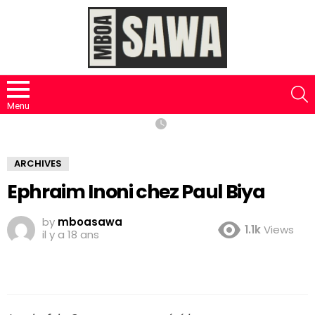
S
Menu
ARCHIVES
Ephraim Inoni chez Paul Biya
by
mboasawa
1.1k
Views
il y a 18 ans