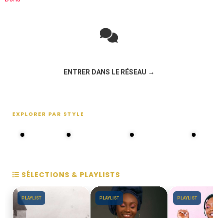
Rejoignez la discussion sur le réseau social !
ENTRER DANS LE RÉSEAU →
EXPLORER PAR STYLE
80s - 90s
Choral groups
Daddy's disco
MAKOS
SÉLECTIONS & PLAYLISTS
PLAYLIST
PLAYLIST
PLAYLIST