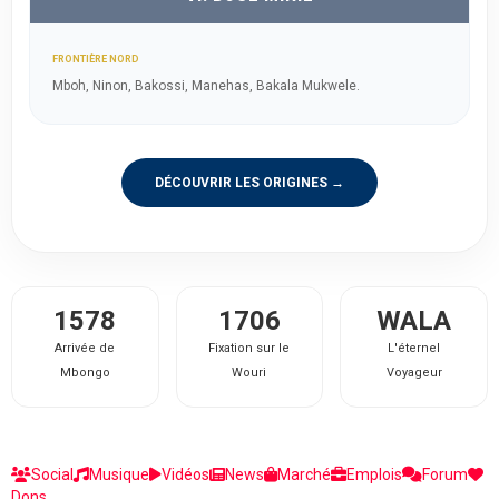
FRONTIÈRE NORD
Mboh, Ninon, Bakossi, Manehas, Bakala Mukwele.
DÉCOUVRIR LES ORIGINES →
1578
1706
WALA
Arrivée de
Fixation sur le
L'éternel
Mbongo
Wouri
Voyageur
Social
Musique
Vidéos
News
Marché
Emplois
Forum
Dons