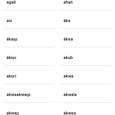
agali
ahań
ais
áka
ákaŋɛ
ákea
ákiṣɛ
akuɓ
akuri
akwa
akwaakwaŋɛ
akwala
akwaŋ
akwea