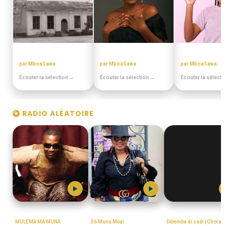
EN DUALA
MIX BEST OFF
ANNEES 80 - 9
par MboaSawa
par MboaSawa
par MboaSawa
Écouter la sélection →
Écouter la sélection →
Écouter la sélecti
RADIO ALÉATOIRE
MboaSawa
GRACE_DECCA
MboaSawa
MULEMA MA MUNA
06 Muna Mbaï
Dibemba di sadi (Chorale