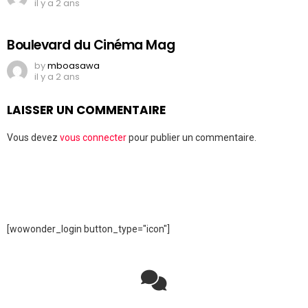
il y a 2 ans
Boulevard du Cinéma Mag
by
mboasawa
il y a 2 ans
LAISSER UN COMMENTAIRE
Vous devez
vous connecter
pour publier un commentaire.
[wowonder_login button_type="icon"]
Rejoignez la discussion sur le réseau social !