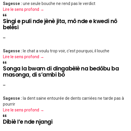
Sagesse :
une seule bouche ne rend pas le verdict
Lire le sens profond →
Singi e puli nde jènè jita, mô nde e kwedi nô
belèsi
""
Sagesse :
le chat a voulu trop voir, c'est pourquoi, il louche
Lire le sens profond →
Songa la bwam di dingabèlè na bedôbu ba
masonga, di s’ambi bô
""
Sagesse :
la dent saine entourée de dents carriées ne tarde pas à
pourrir
Lire le sens profond →
Dibiè l’e nde njangi