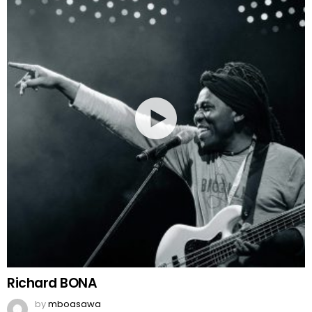
Richard BONA
by
mboasawa