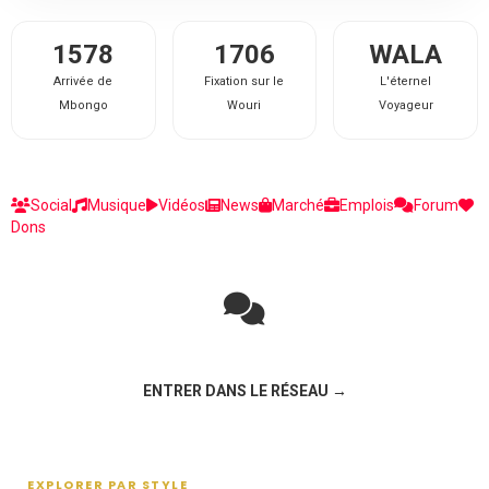
1578
1706
WALA
Arrivée de
Fixation sur le
L'éternel
Mbongo
Wouri
Voyageur
Social
Musique
Vidéos
News
Marché
Emplois
Forum
Dons
Rejoignez la discussion sur le réseau social !
ENTRER DANS LE RÉSEAU →
EXPLORER PAR STYLE