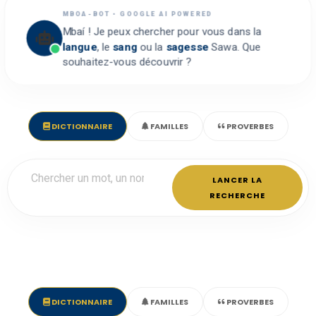
MBOA-BOT • GOOGLE AI POWERED
Mbaí ! Je peux chercher pour vous dans la
langue
, le
sang
ou la
sagesse
Sawa. Que
souhaitez-vous découvrir ?
DICTIONNAIRE
FAMILLES
PROVERBES
LANCER LA
RECHERCHE
DICTIONNAIRE
FAMILLES
PROVERBES