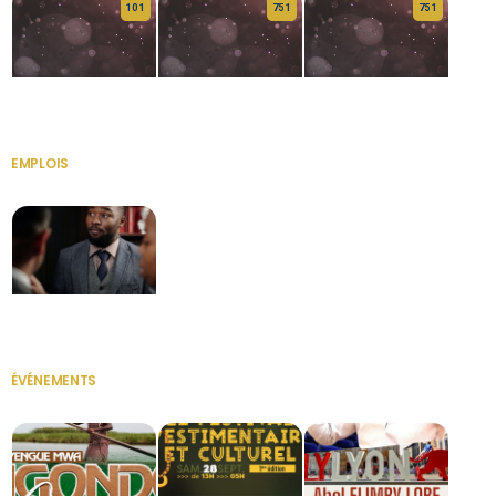
10 1
75 1
75 1
HERITAGE OS
KABA POIVRE
KABA POIVRE
EMPLOIS
VOIR TOUT
Secrétaire
ÉVÉNEMENTS
VOIR TOUT