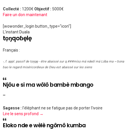
Collecté :
1200€
Objectif :
5000€
Faire un don maintenant
[wowonder_login button_type="icon"]
L'instant Duala
tọŋqoɓęlę
Français :
-, f. appl. passif de tọŋqę - être abaissé sur q.###mísọ má ndeɗí má Lóba ma ~ ɓona
ɓao le regard miséricordieux de Dieu est abaissé sur les siens
Njôu e si ma wôlô bambè mbango
""
Sagesse :
l'éléphant ne se fatigue pas de porter l'ivoire
Lire le sens profond →
Eloko nde e wèlè ngômô kumba