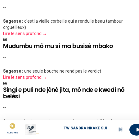
""
Sagesse :
c'est la vieille corbeille qui a rendu le beau tambour
orgueilleux)
Lire le sens profond →
Mudumbu mô mu si ma busisè mbako
""
Sagesse :
une seule bouche ne rend pas le verdict
Lire le sens profond →
Singi e puli nde jènè jita, mô nde e kwedi nô
belèsi
""
Sagesse :
le chat a voulu trop voir, c'est pourquoi, il louche
Lire le sens profond →
ITW SANDRA NKAKE SUR CAMERFEELING
ALBUMS