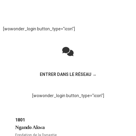
[wowonder_login button_type="icon"]
Rejoignez la discussion sur le réseau social !
ENTRER DANS LE RÉSEAU →
[wowonder_login button_type="icon"]
1801
Ngando Akwa
Fondation de la Dynastie