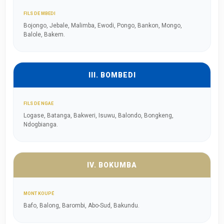
FILS DE MBEDI
Bojongo, Jebale, Malimba, Ewodi, Pongo, Bankon, Mongo,
Balole, Bakem.
III. BOMBEDI
FILS DE NGAE
Logase, Batanga, Bakweri, Isuwu, Balondo, Bongkeng,
Ndogbianga.
IV. BOKUMBA
MONT KOUPÉ
Bafo, Balong, Barombi, Abo-Sud, Bakundu.