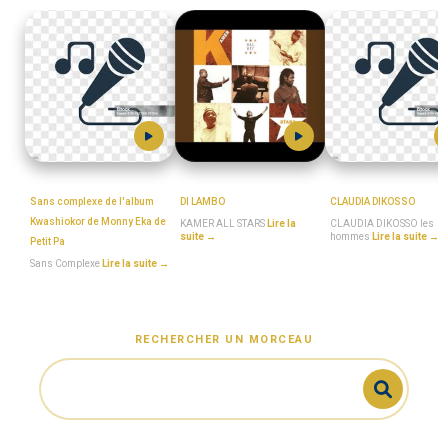
Sans_Complexe
MboaSawa
MboaSawa
Sans complexe de l'album
DI LAMBO
CLAUDIA DIKOSSO
Kwashiokor de Monny Eka de
KAMER ALL STARS
Lire la
CLAUDIA DIKOSSO les
suite →
hommes
Lire la suite →
Petit Pa
Sans Complexe
Lire la suite →
RECHERCHER UN MORCEAU