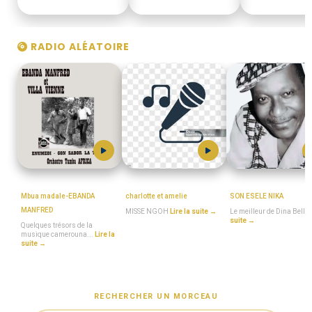
RADIO ALÉATOIRE
MboaSawa
MISSE_NGOH
DINA_BELL
Mbua madale-EBANDA
charlotte et amelie
SON ESELE NIKA
MANFRED
MISSE NGOH
Lire la suite →
Le meilleur de Dina Bell
L
suite →
Quelques trésors de la
musique camerouna...
Lire la
suite →
RECHERCHER UN MORCEAU