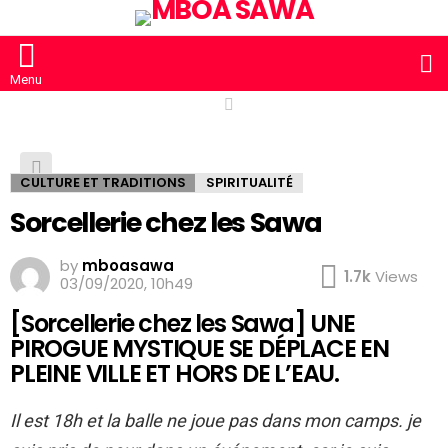
S
Menu
CULTURE ET TRADITIONS
SPIRITUALITÉ
Sorcellerie chez les Sawa
by
mboasawa
1.7k
Views
03/09/2020, 10h49
[Sorcellerie chez les Sawa] UNE
PIROGUE MYSTIQUE SE DÉPLACE EN
PLEINE VILLE ET HORS DE L’EAU.
Il est 18h et la balle ne joue pas dans mon camps. je