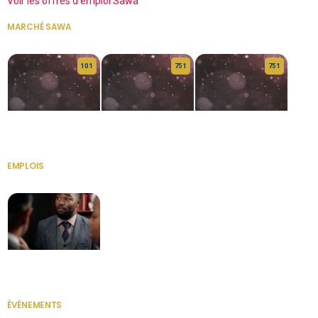
Voir les offres d'emploi Sawa
MARCHÉ SAWA
VOIR TOUT
10 1
75 1
75 1
HERITAGE OS
KABA POIVRE
KABA POIVRE
EMPLOIS
VOIR TOUT
Secrétaire
ÉVÉNEMENTS
VOIR TOUT