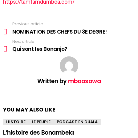
https://tamtamdumboa.com/
Previous article
See
more
NOMINATION DES CHEFS DU 3E DEGRE!
Next article
Qui sont les Bonanjo?
Written by
mboasawa
YOU MAY ALSO LIKE
HISTOIRE
LE PEUPLE
PODCAST EN DUALA
L’histoire des Bonambela