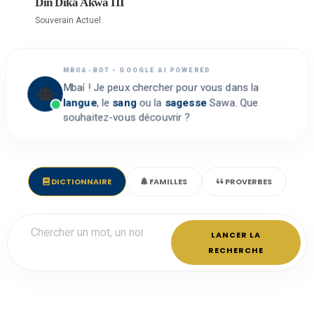
Din Dika Akwa III
Souverain Actuel
MBOA-BOT • GOOGLE AI POWERED
Mbaí ! Je peux chercher pour vous dans la
langue
, le
sang
ou la
sagesse
Sawa. Que
souhaitez-vous découvrir ?
DICTIONNAIRE
FAMILLES
PROVERBES
LANCER LA
RECHERCHE