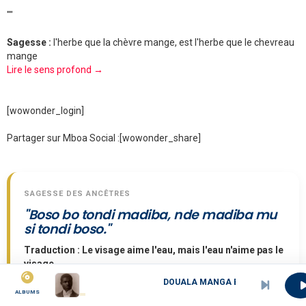
""
Sagesse :
l'herbe que la chèvre mange, est l'herbe que le chevreau
mange
Lire le sens profond →
[wowonder_login]
Partager sur Mboa Social :
[wowonder_share]
SAGESSE DES ANCÊTRES
"Boso bo tondi madiba, nde madiba mu
si tondi boso."
Traduction : Le visage aime l'eau, mais l'eau n'aime pas le
visage.
DOUALA MANGA BELL
ALBUMS
Sens :
Parfois, l'amour ou l'intérêt n'est pas réciproque.