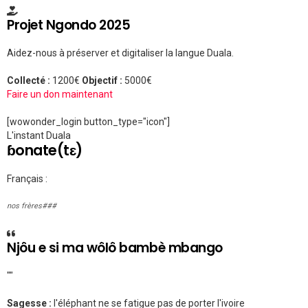
Projet Ngondo 2025
Aidez-nous à préserver et digitaliser la langue Duala.
Collecté :
1200€
Objectif :
5000€
Faire un don maintenant
[wowonder_login button_type="icon"]
L'instant Duala
ɓonate(tɛ)
Français :
nos frères###
Njôu e si ma wôlô bambè mbango
""
Sagesse :
l'éléphant ne se fatigue pas de porter l'ivoire