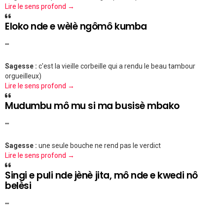
Lire le sens profond →
Eloko nde e wèlè ngômô kumba
""
Sagesse :
c'est la vieille corbeille qui a rendu le beau tambour
orgueilleux)
Lire le sens profond →
Mudumbu mô mu si ma busisè mbako
""
Sagesse :
une seule bouche ne rend pas le verdict
Lire le sens profond →
Singi e puli nde jènè jita, mô nde e kwedi nô
belèsi
""