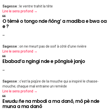
Sagesse :
le ventre trahit la tête
Lire le sens profond →
O tèmè o tongo nde ñông’ a madiba e bwa oa
e ?
""
Sagesse :
on ne meurt pas de soif à côté d'une rivière
Lire le sens profond →
Ebabad’a ngingi nde e pôngisè janjo
""
Sagesse :
c'est la piqûre de la mouche qui a inspiré le chasse-
mouche; chaque mal entraine un remède
Lire le sens profond →
Ewudu ñe na mbodi a ma danô, mô pè nde
muna a ma danô