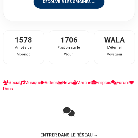
DÉCOUVRIR LES ORIGINES →
1578
1706
WALA
Arrivée de
Fixation sur le
L'éternel
Mbongo
Wouri
Voyageur
Social
Musique
Vidéos
News
Marché
Emplois
Forum
Dons
Rejoignez la discussion sur le réseau social !
ENTRER DANS LE RÉSEAU →