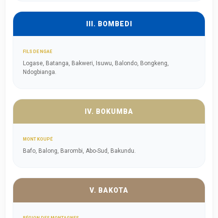
III. BOMBEDI
FILS DE NGAE
Logase, Batanga, Bakweri, Isuwu, Balondo, Bongkeng,
Ndogbianga.
IV. BOKUMBA
MONT KOUPÉ
Bafo, Balong, Barombi, Abo-Sud, Bakundu.
V. BAKOTA