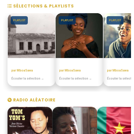
SÉLECTIONS & PLAYLISTS
PLAYLIST
PLAYLIST
PLAYLIST
EN DUALA
MIX BEST OFF
PULA PULA M
par MboaSawa
par MboaSawa
par MboaSawa
Écouter la sélection →
Écouter la sélection →
Écouter la sélecti
RADIO ALÉATOIRE