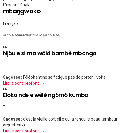
L'instant Duala
mɓaŋgwako
Français :
la couture###mɓaŋgwako (la couture)
Njôu e si ma wôlô bambè mbango
""
Sagesse :
l'éléphant ne se fatigue pas de porter l'ivoire
Lire le sens profond →
Eloko nde e wèlè ngômô kumba
""
Sagesse :
c'est la vieille corbeille qui a rendu le beau tambour
orgueilleux)
Lire le sens profond →