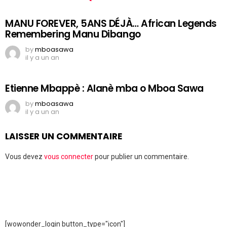
MANU FOREVER, 5ANS DÉJÀ… African Legends
Remembering Manu Dibango
by
mboasawa
il y a un an
Etienne Mbappè : Alanè mba o Mboa Sawa
by
mboasawa
il y a un an
LAISSER UN COMMENTAIRE
Vous devez
vous connecter
pour publier un commentaire.
[wowonder_login button_type="icon"]