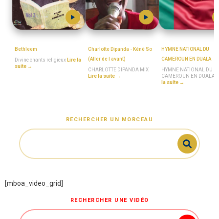
MboaSawa
MboaSawa
MboaSawa
Bethleem
Charlotte Dipanda - Kénè So
HYMNE NATIONAL DU
(Aller de l avant)
CAMEROUN EN DUALA
Divine chants religieux
Lire la
suite →
CHARLOTTE DIPANDA MIX
HYMNE NATIONAL DU
Lire la suite →
CAMEROUN EN DUALA
L
la suite →
RECHERCHER UN MORCEAU
[mboa_video_grid]
RECHERCHER UNE VIDÉO