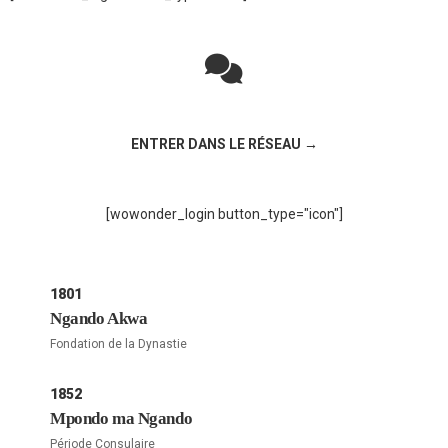
Rejoignez la discussion sur le réseau social !
ENTRER DANS LE RÉSEAU →
[wowonder_login button_type="icon"]
1801
Ngando Akwa
Fondation de la Dynastie
1852
Mpondo ma Ngando
Période Consulaire