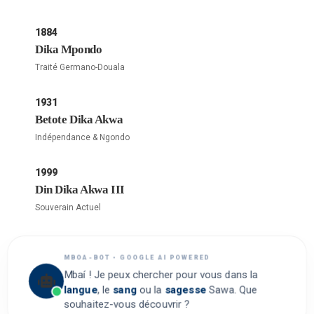
1884
Dika Mpondo
Traité Germano-Douala
1931
Betote Dika Akwa
Indépendance & Ngondo
1999
Din Dika Akwa III
Souverain Actuel
MBOA-BOT • GOOGLE AI POWERED
Mbaí ! Je peux chercher pour vous dans la
langue
, le
sang
ou la
sagesse
Sawa. Que
souhaitez-vous découvrir ?