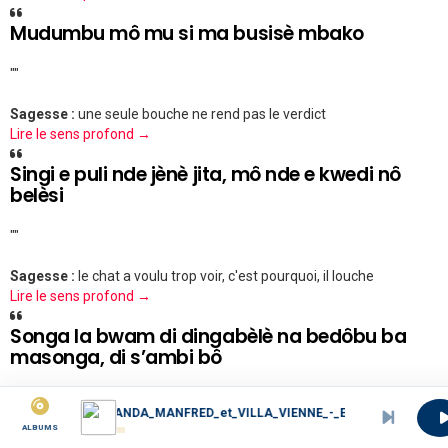
Mudumbu mô mu si ma busisè mbako
""
Sagesse :
une seule bouche ne rend pas le verdict
Lire le sens profond →
Singi e puli nde jènè jita, mô nde e kwedi nô
belèsi
""
Sagesse :
le chat a voulu trop voir, c'est pourquoi, il louche
Lire le sens profond →
Songa la bwam di dingabèlè na bedôbu ba
masonga, di s’ambi bô
""
EBANDA_MANFRED_et_VILLA_VIENNE_-_Esodi_Sodi_original_audio_1980.
ALBUMS
Sagesse :
la dent saine entourée de dents carriées ne tarde pas à