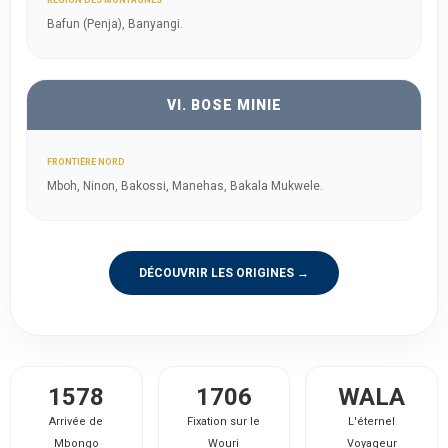
RÉGION DES MONTAGNES
Bafun (Penja), Banyangi.
VI. BOSE MINIE
FRONTIÈRE NORD
Mboh, Ninon, Bakossi, Manehas, Bakala Mukwele.
DÉCOUVRIR LES ORIGINES →
1578
1706
WALA
Arrivée de
Fixation sur le
L'éternel
Mbongo
Wouri
Voyageur