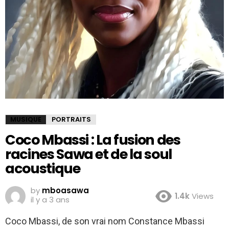
MUSIQUE
PORTRAITS
Coco Mbassi : La fusion des
racines Sawa et de la soul
acoustique
by
mboasawa
1.4k
Views
il y a 3 ans
Coco Mbassi, de son vrai nom Constance Mbassi