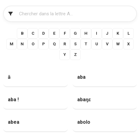
FILTRER
A
B
C
D
E
F
G
H
I
J
K
L
M
N
O
P
Q
R
S
T
U
V
W
X
Y
Z
ā
aba
aba !
abaŋɛ
abea
abolo