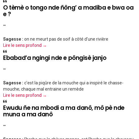
O tèmè o tongo nde ñông’ a madiba e bwa oa
e ?
""
Sagesse :
on ne meurt pas de soif à côté d'une rivière
Lire le sens profond →
Ebabad’a ngingi nde e pôngisè janjo
""
Sagesse :
c'est la piqûre de la mouche qui a inspiré le chasse-
mouche; chaque mal entraine un remède
Lire le sens profond →
Ewudu ñe na mbodi a ma danô, mô pè nde
muna a ma danô
""