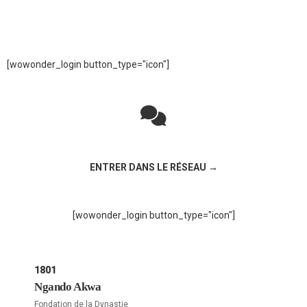
[wowonder_login button_type="icon"]
Rejoignez la discussion sur le réseau social !
ENTRER DANS LE RÉSEAU →
[wowonder_login button_type="icon"]
1801
Ngando Akwa
Fondation de la Dynastie