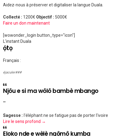
Aidez-nous à préserver et digitaliser la langue Duala.
Collecté :
1200€
Objectif :
5000€
Faire un don maintenant
[wowonder_login button_type="icon"]
L'instant Duala
ọ́tọ
Français :
éjaculer###
Njôu e si ma wôlô bambè mbango
""
Sagesse :
l'éléphant ne se fatigue pas de porter l'ivoire
Lire le sens profond →
Eloko nde e wèlè ngômô kumba