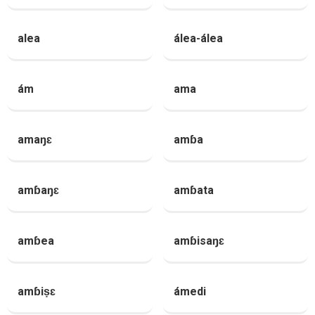
alea
álea-álea
ám
ama
amaŋɛ
amɓa
amɓaŋɛ
amɓata
amɓea
amɓisaŋɛ
amɓiṣɛ
ámedi