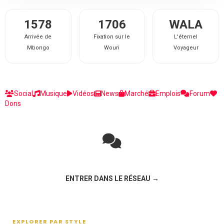
1578
1706
WALA
Arrivée de
Fixation sur le
L'éternel
Mbongo
Wouri
Voyageur
Social
Musique
Vidéos
News
Marché
Emplois
Forum
Dons
Rejoignez la discussion sur le réseau social !
ENTRER DANS LE RÉSEAU →
EXPLORER PAR STYLE