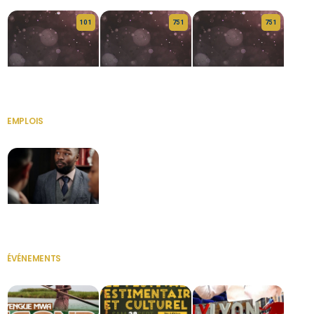
10 1
75 1
75 1
HERITAGE OS
KABA POIVRE
KABA POIVRE
EMPLOIS
VOIR TOUT
Secrétaire
ÉVÉNEMENTS
VOIR TOUT