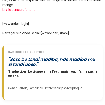
Sagesse :
l'herbe que la chèvre mange, est l'herbe que le chevreau
mange
Lire le sens profond →
[wowonder_login]
Partager sur Mboa Social :
[wowonder_share]
SAGESSE DES ANCÊTRES
"Boso bo tondi madiba, nde madiba mu
si tondi boso."
Traduction : Le visage aime l'eau, mais l'eau n'aime pas le
visage.
Sens :
Parfois, l'amour ou l'intérêt n'est pas réciproque.