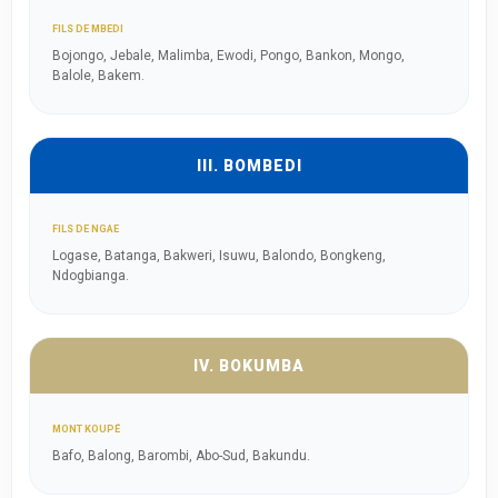
FILS DE MBEDI
Bojongo, Jebale, Malimba, Ewodi, Pongo, Bankon, Mongo,
Balole, Bakem.
III. BOMBEDI
FILS DE NGAE
Logase, Batanga, Bakweri, Isuwu, Balondo, Bongkeng,
Ndogbianga.
IV. BOKUMBA
MONT KOUPÉ
Bafo, Balong, Barombi, Abo-Sud, Bakundu.