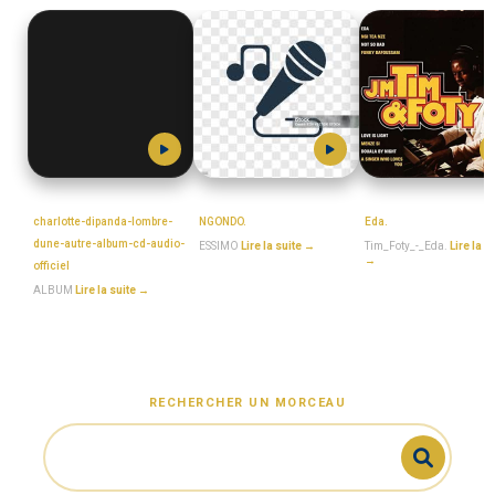
MboaSawa
ESSIMO
MboaSawa
charlotte-dipanda-lombre-
NGONDO.
Eda.
dune-autre-album-cd-audio-
ESSIMO
Lire la suite →
Tim_Foty_-_Eda.
Lire la s
→
officiel
ALBUM
Lire la suite →
RECHERCHER UN MORCEAU