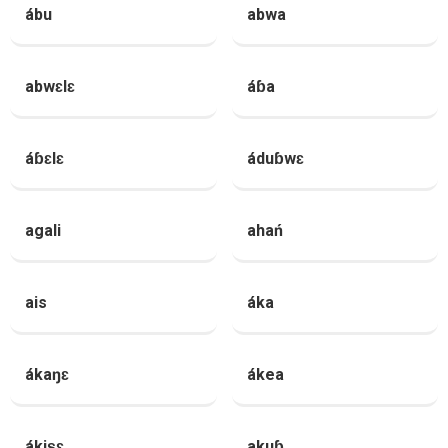
ábu
abwa
abwɛlɛ
áɓa
áɓɛlɛ
áduɓwɛ
agali
ahań
ais
áka
ákaŋɛ
ákea
ákiṣɛ
akuɓ