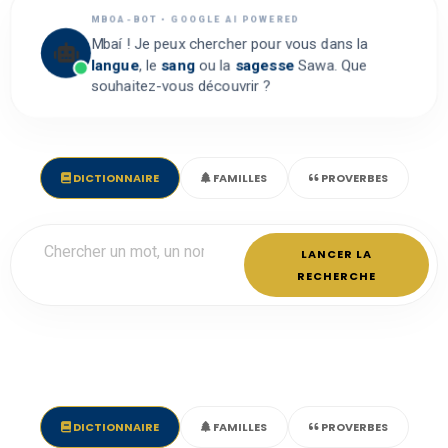
MBOA-BOT • GOOGLE AI POWERED
Mbaí ! Je peux chercher pour vous dans la
langue
, le
sang
ou la
sagesse
Sawa. Que
souhaitez-vous découvrir ?
DICTIONNAIRE
FAMILLES
PROVERBES
LANCER LA
RECHERCHE
DICTIONNAIRE
FAMILLES
PROVERBES