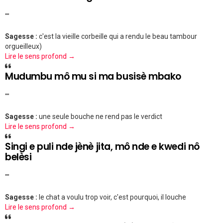
""
Sagesse :
c'est la vieille corbeille qui a rendu le beau tambour
orgueilleux)
Lire le sens profond →
Mudumbu mô mu si ma busisè mbako
""
Sagesse :
une seule bouche ne rend pas le verdict
Lire le sens profond →
Singi e puli nde jènè jita, mô nde e kwedi nô
belèsi
""
Sagesse :
le chat a voulu trop voir, c'est pourquoi, il louche
Lire le sens profond →