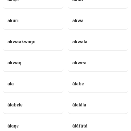
akuri
akwa
akwaakwaŋɛ
akwala
akwaŋ
akwea
ala
álaɓɛ
álaɓɛlɛ
álalála
álaŋɛ
áláťátá