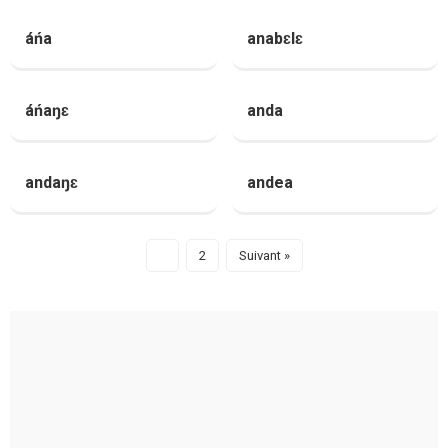
áńa
anabɛlɛ
áńaŋɛ
anda
andaŋɛ
andea
1
2
Suivant »