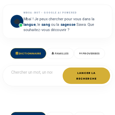
MBOA-BOT • GOOGLE AI POWERED
Mbaí ! Je peux chercher pour vous dans la
langue
, le
sang
ou la
sagesse
Sawa. Que
souhaitez-vous découvrir ?
DICTIONNAIRE
FAMILLES
PROVERBES
LANCER LA
RECHERCHE