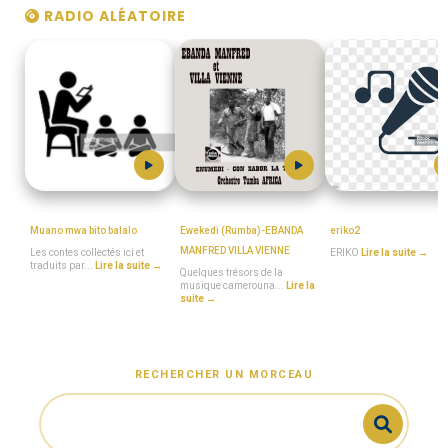
RADIO ALÉATOIRE
Musinga_Mwa_Tiki
MboaSawa
ERIKO
Muano mwa bito balalo
Ewekedi (Rumba)-EBANDA
eriko2
MANFRED VILLA VIENNE
Les contes collectés ici et
ERIKO
Lire la suite →
traduits par...
Lire la suite →
Quelques trésors de la
musique camerouna...
Lire la
suite →
RECHERCHER UN MORCEAU