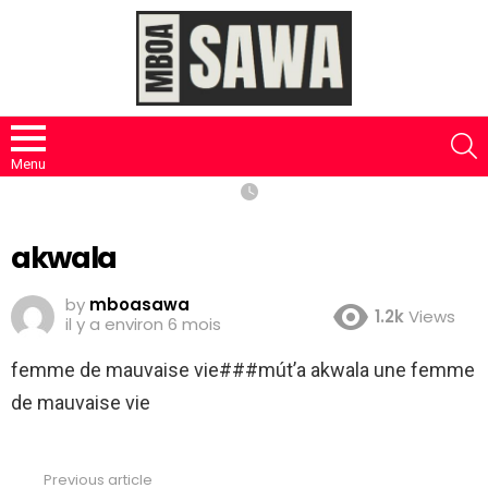
S
Menu
akwala
by
mboasawa
1.2k
Views
il y a environ 6 mois
femme de mauvaise vie###mút’a akwala une femme
de mauvaise vie
Previous article
See