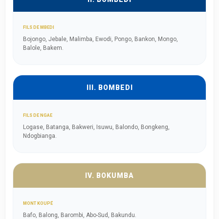
FILS DE MBEDI
Bojongo, Jebale, Malimba, Ewodi, Pongo, Bankon, Mongo,
Balole, Bakem.
III. BOMBEDI
FILS DE NGAE
Logase, Batanga, Bakweri, Isuwu, Balondo, Bongkeng,
Ndogbianga.
IV. BOKUMBA
MONT KOUPÉ
Bafo, Balong, Barombi, Abo-Sud, Bakundu.