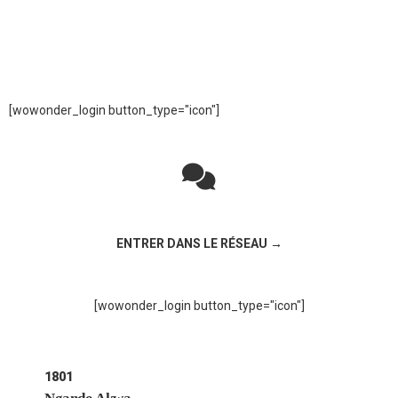
[wowonder_login button_type="icon"]
Rejoignez la discussion sur le réseau social !
ENTRER DANS LE RÉSEAU →
[wowonder_login button_type="icon"]
1801