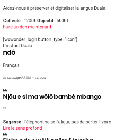
Aidez-nous à préserver et digitaliser la langue Duala.
Collecté :
1200€
Objectif :
5000€
Faire un don maintenant
[wowonder_login button_type="icon"]
L'instant Duala
ndó
Français :
le tatouage###kẹ́ ~ tatouer
Njôu e si ma wôlô bambè mbango
""
Sagesse :
l'éléphant ne se fatigue pas de porter l'ivoire
Lire le sens profond →