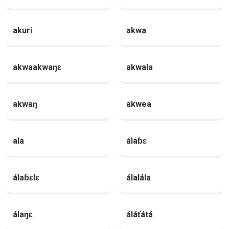
akuri
akwa
akwaakwaŋɛ
akwala
akwaŋ
akwea
ala
álaɓɛ
álaɓɛlɛ
álalála
álaŋɛ
áláťátá