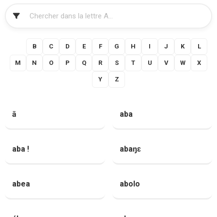
FILTRER
A
B
C
D
E
F
G
H
I
J
K
L
M
N
O
P
Q
R
S
T
U
V
W
X
Y
Z
ā
aba
aba !
abaŋɛ
abea
abolo