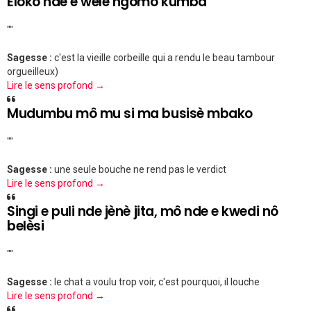
Eloko nde e wèlè ngômô kumba
""
Sagesse :
c'est la vieille corbeille qui a rendu le beau tambour
orgueilleux)
Lire le sens profond →
Mudumbu mô mu si ma busisè mbako
""
Sagesse :
une seule bouche ne rend pas le verdict
Lire le sens profond →
Singi e puli nde jènè jita, mô nde e kwedi nô
belèsi
""
Sagesse :
le chat a voulu trop voir, c'est pourquoi, il louche
Lire le sens profond →