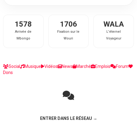
1578
1706
WALA
Arrivée de
Fixation sur le
L'éternel
Mbongo
Wouri
Voyageur
Social
Musique
Vidéos
News
Marché
Emplois
Forum
Dons
Rejoignez la discussion sur le réseau social !
ENTRER DANS LE RÉSEAU →