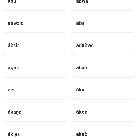
ábu
abwa
abwɛlɛ
áɓa
áɓɛlɛ
áduɓwɛ
agali
ahań
ais
áka
ákaŋɛ
ákea
ákiṣɛ
akuɓ