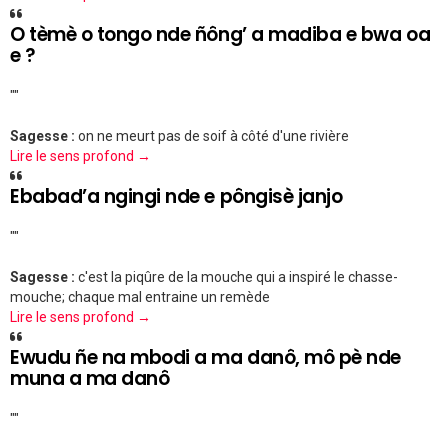
O tèmè o tongo nde ñông’ a madiba e bwa oa
e ?
""
Sagesse :
on ne meurt pas de soif à côté d'une rivière
Lire le sens profond →
Ebabad’a ngingi nde e pôngisè janjo
""
Sagesse :
c'est la piqûre de la mouche qui a inspiré le chasse-
mouche; chaque mal entraine un remède
Lire le sens profond →
Ewudu ñe na mbodi a ma danô, mô pè nde
muna a ma danô
""