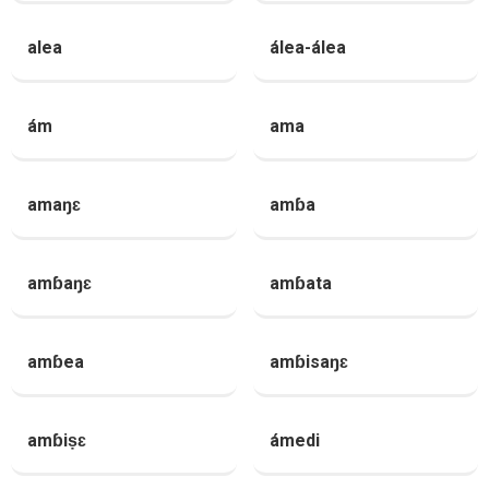
alea
álea-álea
ám
ama
amaŋɛ
amɓa
amɓaŋɛ
amɓata
amɓea
amɓisaŋɛ
amɓiṣɛ
ámedi