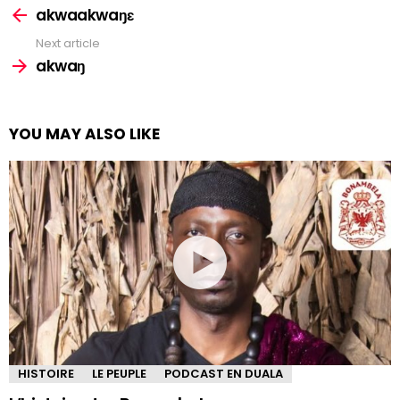
more
akwaakwaŋɛ
Next article
akwaŋ
YOU MAY ALSO LIKE
HISTOIRE
LE PEUPLE
PODCAST EN DUALA