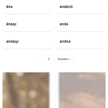
áńa
anabɛlɛ
áńaŋɛ
anda
andaŋɛ
andea
1
2
Suivant »