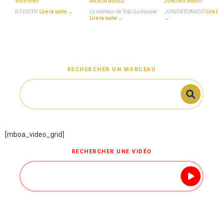
Vivre Bien
NA BOA NDOLO
JUNIOR EYANGO
R.FUGITIF
Lire la suite →
Le meilleur de Toto Guillaume
JUNIOR EYANGO
Lire la 
Lire la suite →
→
RECHERCHER UN MORCEAU
[mboa_video_grid]
RECHERCHER UNE VIDÉO