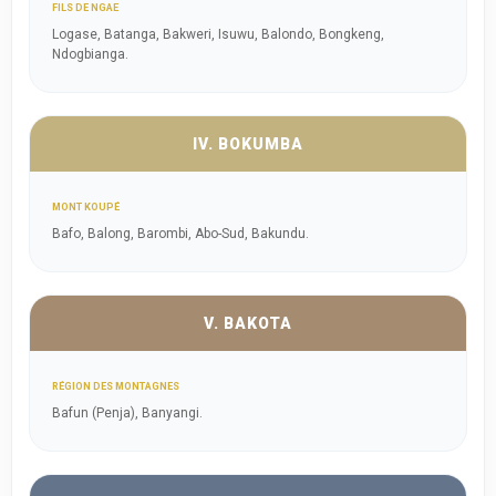
FILS DE NGAE
Logase, Batanga, Bakweri, Isuwu, Balondo, Bongkeng,
Ndogbianga.
IV. BOKUMBA
MONT KOUPÉ
Bafo, Balong, Barombi, Abo-Sud, Bakundu.
V. BAKOTA
RÉGION DES MONTAGNES
Bafun (Penja), Banyangi.