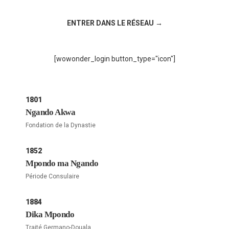
Rejoignez la discussion sur le réseau social !
ENTRER DANS LE RÉSEAU →
[wowonder_login button_type="icon"]
1801
Ngando Akwa
Fondation de la Dynastie
1852
Mpondo ma Ngando
Période Consulaire
1884
Dika Mpondo
Traité Germano-Douala