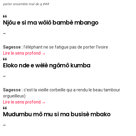
parler ensemble mal de q.###
Njôu e si ma wôlô bambè mbango
""
Sagesse :
l'éléphant ne se fatigue pas de porter l'ivoire
Lire le sens profond →
Eloko nde e wèlè ngômô kumba
""
Sagesse :
c'est la vieille corbeille qui a rendu le beau tambour
orgueilleux)
Lire le sens profond →
Mudumbu mô mu si ma busisè mbako
""