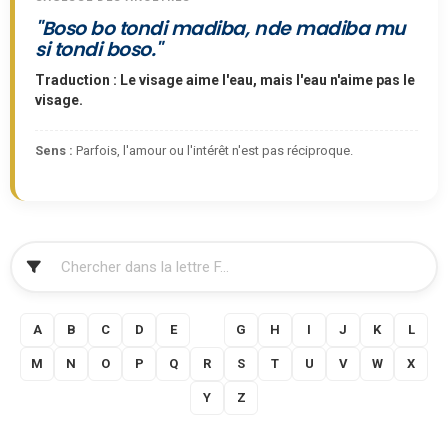
"Boso bo tondi madiba, nde madiba mu
si tondi boso."
Traduction : Le visage aime l'eau, mais l'eau n'aime pas le
visage.
Sens :
Parfois, l'amour ou l'intérêt n'est pas réciproque.
FILTRER
A
B
C
D
E
F
G
H
I
J
K
L
M
N
O
P
Q
R
S
T
U
V
W
X
Y
Z