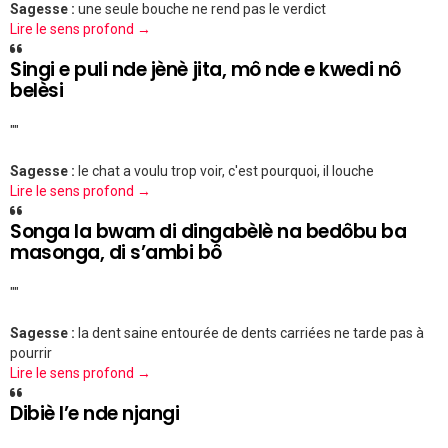
Sagesse :
une seule bouche ne rend pas le verdict
Lire le sens profond →
Singi e puli nde jènè jita, mô nde e kwedi nô
belèsi
""
Sagesse :
le chat a voulu trop voir, c'est pourquoi, il louche
Lire le sens profond →
Songa la bwam di dingabèlè na bedôbu ba
masonga, di s’ambi bô
""
Sagesse :
la dent saine entourée de dents carriées ne tarde pas à
pourrir
Lire le sens profond →
Dibiè l’e nde njangi