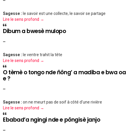
""
Sagesse :
le savoir est une collecte, le savoir se partage
Lire le sens profond →
Dibum a bwesè mulopo
""
Sagesse :
le ventre trahit la tête
Lire le sens profond →
O tèmè o tongo nde ñông’ a madiba e bwa oa
e ?
""
Sagesse :
on ne meurt pas de soif à côté d'une rivière
Lire le sens profond →
Ebabad’a ngingi nde e pôngisè janjo