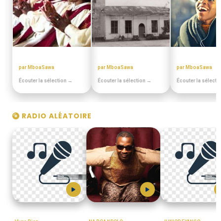
CHORALES ELONGUI
EN DUALA
PULA PULA M
par MboaSawa
par MboaSawa
par MboaSawa
Écouter la sélection →
Écouter la sélection →
Écouter la sélecti
RADIO ALÉATOIRE
R.FUGITIF
TOTO_GUILLAUME
MboaSawa