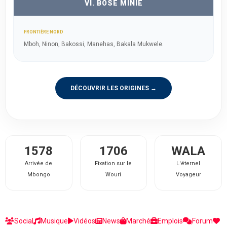
VI. BOSE MINIE
FRONTIÈRE NORD
Mboh, Ninon, Bakossi, Manehas, Bakala Mukwele.
DÉCOUVRIR LES ORIGINES →
1578
1706
WALA
Arrivée de
Fixation sur le
L'éternel
Mbongo
Wouri
Voyageur
Social
Musique
Vidéos
News
Marché
Emplois
Forum