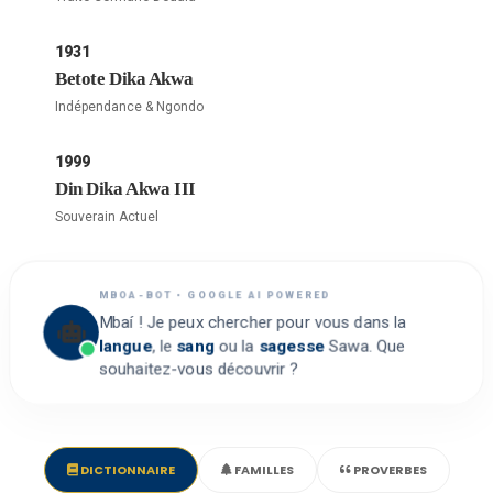
1931
Betote Dika Akwa
Indépendance & Ngondo
1999
Din Dika Akwa III
Souverain Actuel
MBOA-BOT • GOOGLE AI POWERED
Mbaí ! Je peux chercher pour vous dans la
langue
, le
sang
ou la
sagesse
Sawa. Que
souhaitez-vous découvrir ?
DICTIONNAIRE
FAMILLES
PROVERBES