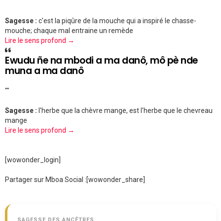
""
Sagesse :
c'est la piqûre de la mouche qui a inspiré le chasse-
mouche; chaque mal entraine un remède
Lire le sens profond →
Ewudu ñe na mbodi a ma danô, mô pè nde
muna a ma danô
""
Sagesse :
l'herbe que la chèvre mange, est l'herbe que le chevreau
mange
Lire le sens profond →
[wowonder_login]
Partager sur Mboa Social :
[wowonder_share]
SAGESSE DES ANCÊTRES