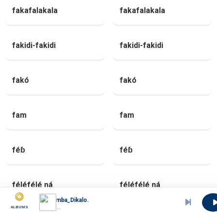
fakafalakala
fakafalakala
fakidi-fakidi
fakidi-fakidi
fakó
fakó
fam
fam
féɓ
féɓ
féléfélé ná
féléfélé ná
Eboa_Lotin_Elimba_Dikalo.
ALBUMS