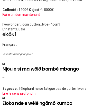
Collecté :
1200€
Objectif :
5000€
Faire un don maintenant
[wowonder_login button_type="icon"]
L'instant Duala
ekóṣí
Français :
un instrument pour peler
Njôu e si ma wôlô bambè mbango
""
Sagesse :
l'éléphant ne se fatigue pas de porter l'ivoire
Lire le sens profond →
Eloko nde e wèlè ngômô kumba