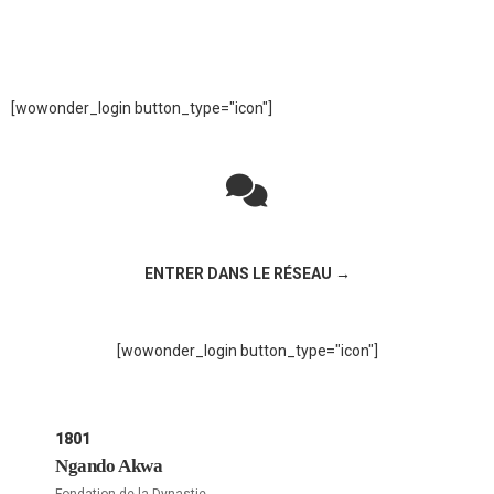
[wowonder_login button_type="icon"]
Rejoignez la discussion sur le réseau social !
ENTRER DANS LE RÉSEAU →
[wowonder_login button_type="icon"]
1801
Ngando Akwa
Fondation de la Dynastie