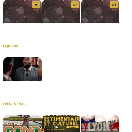
10 1
75 1
75 1
HERITAGE OS
KABA POIVRE
KABA POIVRE
EMPLOIS
VOIR TOUT
Secrétaire
ÉVÉNEMENTS
VOIR TOUT