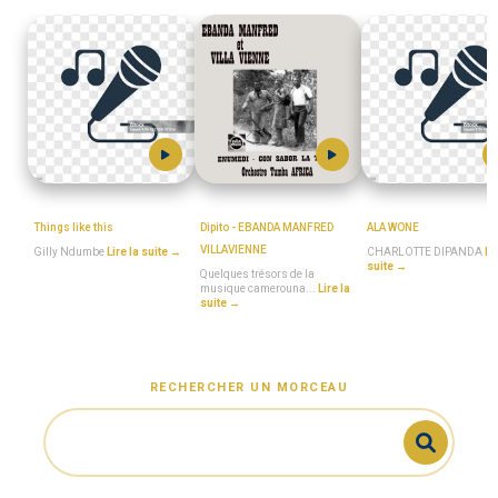
Gilly_Ndumbe
MboaSawa
CHARLOTTE_DIPA
Things like this
Dipito - EBANDA MANFRED
ALA WONE
VILLAVIENNE
Gilly Ndumbe
Lire la suite →
CHARLOTTE DIPANDA
Li
suite →
Quelques trésors de la
musique camerouna...
Lire la
suite →
RECHERCHER UN MORCEAU