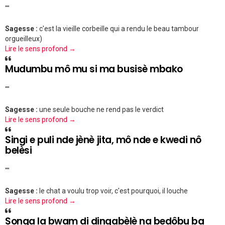
""
Sagesse :
c'est la vieille corbeille qui a rendu le beau tambour
orgueilleux)
Lire le sens profond →
Mudumbu mô mu si ma busisè mbako
""
Sagesse :
une seule bouche ne rend pas le verdict
Lire le sens profond →
Singi e puli nde jènè jita, mô nde e kwedi nô
belèsi
""
Sagesse :
le chat a voulu trop voir, c'est pourquoi, il louche
Lire le sens profond →
Songa la bwam di dingabèlè na bedôbu ba