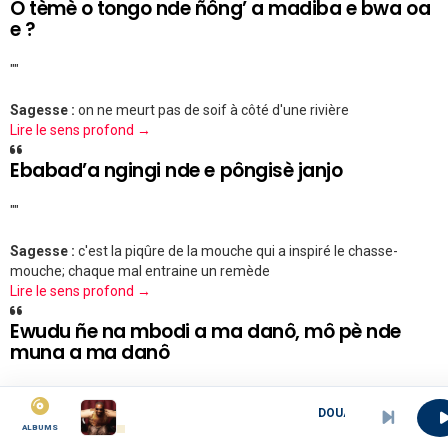
O tèmè o tongo nde ñông’ a madiba e bwa oa
e ?
""
Sagesse :
on ne meurt pas de soif à côté d'une rivière
Lire le sens profond →
Ebabad’a ngingi nde e pôngisè janjo
""
Sagesse :
c'est la piqûre de la mouche qui a inspiré le chasse-
mouche; chaque mal entraine un remède
Lire le sens profond →
Ewudu ñe na mbodi a ma danô, mô pè nde
muna a ma danô
""
DOUALA MBEDI NA SAWEDI
ALBUMS
Sagesse :
l'herbe que la chèvre mange, est l'herbe que le chevreau