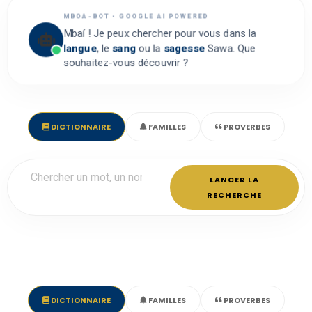
MBOA-BOT • GOOGLE AI POWERED
Mbaí ! Je peux chercher pour vous dans la
langue
, le
sang
ou la
sagesse
Sawa. Que
souhaitez-vous découvrir ?
DICTIONNAIRE
FAMILLES
PROVERBES
LANCER LA
RECHERCHE
DICTIONNAIRE
FAMILLES
PROVERBES