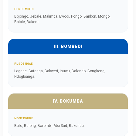
FILS DE MBEDI
Bojongo, Jebale, Malimba, Ewodi, Pongo, Bankon, Mongo,
Balole, Bakem.
III. BOMBEDI
FILS DE NGAE
Logase, Batanga, Bakweri, Isuwu, Balondo, Bongkeng,
Ndogbianga.
IV. BOKUMBA
MONT KOUPÉ
Bafo, Balong, Barombi, Abo-Sud, Bakundu.