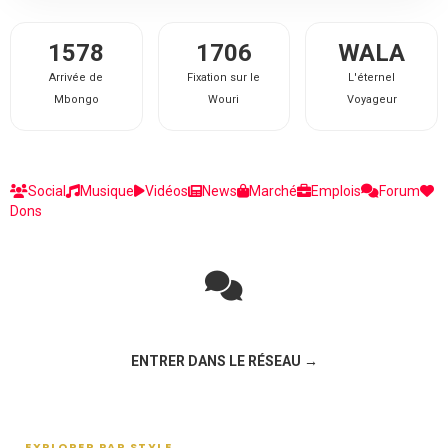
1578
1706
WALA
Arrivée de
Fixation sur le
L'éternel
Mbongo
Wouri
Voyageur
Social
Musique
Vidéos
News
Marché
Emplois
Forum
Dons
Rejoignez la discussion sur le réseau social !
ENTRER DANS LE RÉSEAU →
EXPLORER PAR STYLE