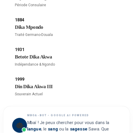
Période Consulaire
1884
Dika Mpondo
Traité Germano-Douala
1931
Betote Dika Akwa
Indépendance & Ngondo
1999
Din Dika Akwa III
Souverain Actuel
MBOA-BOT • GOOGLE AI POWERED
Mbaí ! Je peux chercher pour vous dans la
langue
, le
sang
ou la
sagesse
Sawa. Que