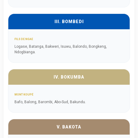
III. BOMBEDI
FILS DE NGAE
Logase, Batanga, Bakweri, Isuwu, Balondo, Bongkeng,
Ndogbianga.
IV. BOKUMBA
MONT KOUPÉ
Bafo, Balong, Barombi, Abo-Sud, Bakundu.
V. BAKOTA