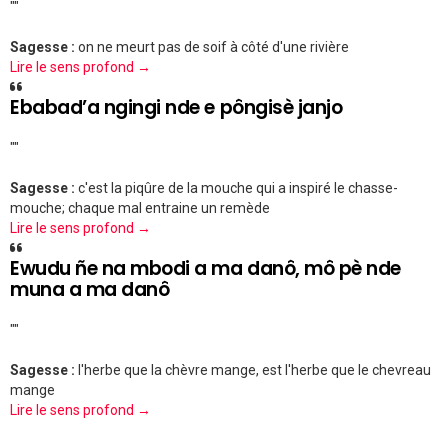
""
Sagesse :
on ne meurt pas de soif à côté d'une rivière
Lire le sens profond →
Ebabad’a ngingi nde e pôngisè janjo
""
Sagesse :
c'est la piqûre de la mouche qui a inspiré le chasse-
mouche; chaque mal entraine un remède
Lire le sens profond →
Ewudu ñe na mbodi a ma danô, mô pè nde
muna a ma danô
""
Sagesse :
l'herbe que la chèvre mange, est l'herbe que le chevreau
mange
Lire le sens profond →