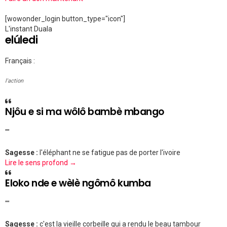
[wowonder_login button_type="icon"]
L'instant Duala
elúledi
Français :
l'action
Njôu e si ma wôlô bambè mbango
""
Sagesse :
l'éléphant ne se fatigue pas de porter l'ivoire
Lire le sens profond →
Eloko nde e wèlè ngômô kumba
""
Sagesse :
c'est la vieille corbeille qui a rendu le beau tambour