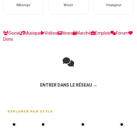
Mbongo
Wouri
Voyageur
Social
Musique
Vidéos
News
Marché
Emplois
Forum
Dons
Rejoignez la discussion sur le réseau social !
ENTRER DANS LE RÉSEAU →
EXPLORER PAR STYLE
80s - 90s
Choral groups
Daddy's disco
MAKOS