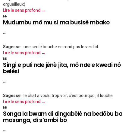
orgueilleux)
Lire le sens profond →
Mudumbu mô mu si ma busisè mbako
""
Sagesse :
une seule bouche ne rend pas le verdict
Lire le sens profond →
Singi e puli nde jènè jita, mô nde e kwedi nô
belèsi
""
Sagesse :
le chat a voulu trop voir, c'est pourquoi, il louche
Lire le sens profond →
Songa la bwam di dingabèlè na bedôbu ba
masonga, di s’ambi bô
""