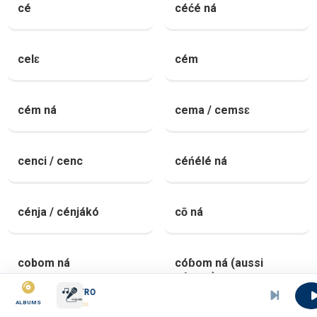
cé
céćé ná
celɛ
cém
cém ná
cema / cemsɛ
cenci / cenc
céńélé ná
cénja / cénjákó
cō ná
cobom ná
cóɓom ná (aussi
cópom)
INTRO
ALBUMS