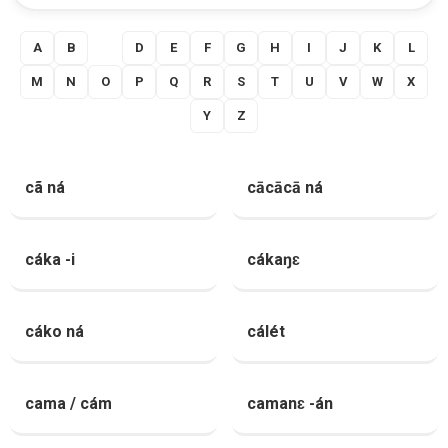
A
B
C
D
E
F
G
H
I
J
K
L
M
N
O
P
Q
R
S
T
U
V
W
X
Y
Z
cã ná
cācācā ná
cáka -i
cákaŋɛ
cáko ná
cálét
cama / cám
camanɛ -án