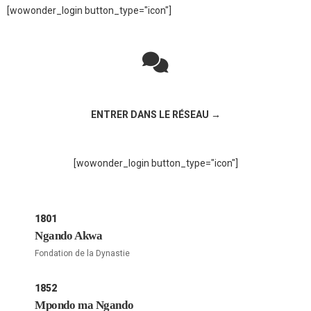
[wowonder_login button_type="icon"]
Rejoignez la discussion sur le réseau social !
ENTRER DANS LE RÉSEAU →
[wowonder_login button_type="icon"]
1801
Ngando Akwa
Fondation de la Dynastie
1852
Mpondo ma Ngando