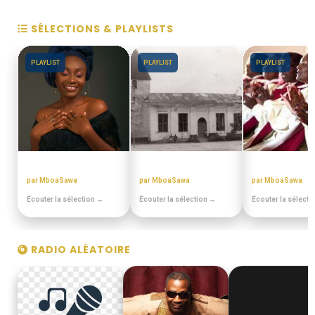
SÉLECTIONS & PLAYLISTS
PLAYLIST
PLAYLIST
PLAYLIST
MIX BEST OFF
EN DUALA
CHORALES EL
par MboaSawa
par MboaSawa
par MboaSawa
Écouter la sélection →
Écouter la sélection →
Écouter la sélecti
RADIO ALÉATOIRE