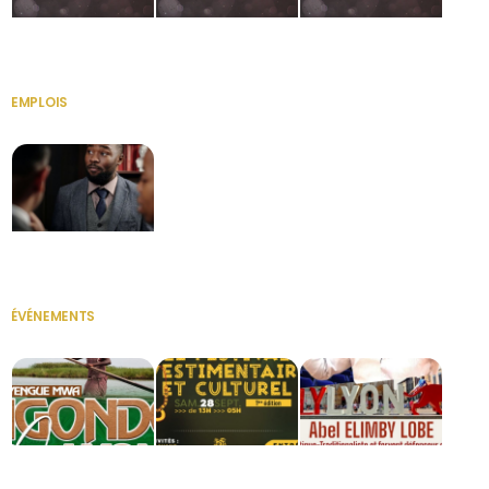
HERITAGE OS
KABA POIVRE
KABA POIVRE
EMPLOIS
VOIR TOUT
Secrétaire
ÉVÉNEMENTS
VOIR TOUT