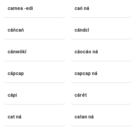
camea -edi
cań ná
cáńcań
cándɛl
cánwókí
cáocáo ná
cápcap
capcap ná
cápi
cárét
cat ná
catan ná