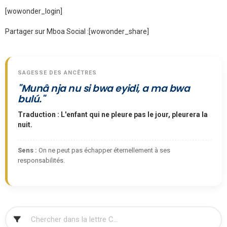
[wowonder_login]
Partager sur Mboa Social :
[wowonder_share]
SAGESSE DES ANCÊTRES
"Munâ nja nu si bwa eyidi, a ma bwa
bulú."
Traduction : L'enfant qui ne pleure pas le jour, pleurera la
nuit.
Sens :
On ne peut pas échapper éternellement à ses
responsabilités.
FILTRER