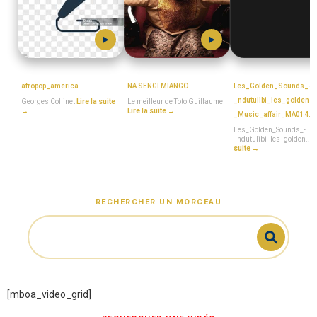
Georges_Collinet
TOTO_GUILLAUME
MboaSawa
afropop_america
NA SENGI MIANGO
Les_Golden_Sounds_-
_ndutulibi_les_golden_
Georges Collinet
Lire la suite
Le meilleur de Toto Guillaume
→
Lire la suite →
_Music_affair_MA014.
Les_Golden_Sounds_-
_ndutulibi_les_golden...
L
suite →
RECHERCHER UN MORCEAU
[mboa_video_grid]