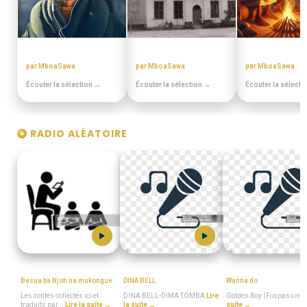
PULA PULA MAKOSSA
EN DUALA
CONTES MINIA
par MboaSawa
par MboaSawa
par MboaSawa
Écouter la sélection →
Écouter la sélection →
Écouter la sélecti
RADIO ALÉATOIRE
Musinga_Mwa_Tiki
MboaSawa
Golden_Boy_(Fospas
Besua ba Njoh na mukongue
DINA BELL
Wanna do
Les contes collectés ici et
DINA BELL-DIMA TOMBA
Lire
Golden Boy (Fospassin)
traduits par...
Lire la suite →
la suite →
suite →