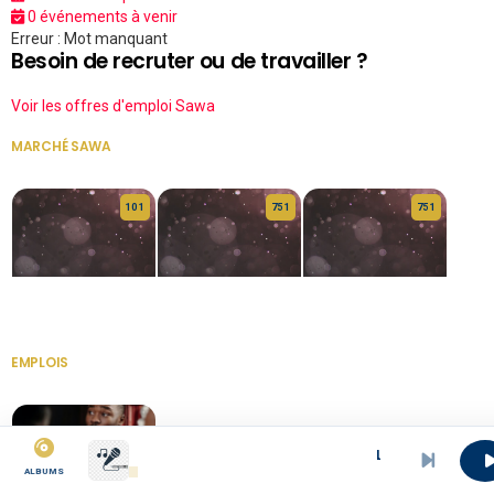
0 événements à venir
Erreur : Mot manquant
Besoin de recruter ou de travailler ?
Voir les offres d'emploi Sawa
MARCHÉ SAWA
VOIR TOUT
10 1
75 1
75 1
HERITAGE OS
KABA POIVRE
KABA POIVRE
EMPLOIS
VOIR TOUT
Longue la vie
ALBUMS