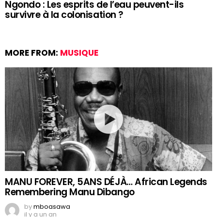
Ngondo : Les esprits de l’eau peuvent-ils
survivre à la colonisation ?
MORE FROM:
MUSIQUE
MANU FOREVER, 5ANS DÉJÀ… African Legends
Remembering Manu Dibango
by
mboasawa
il y a un an