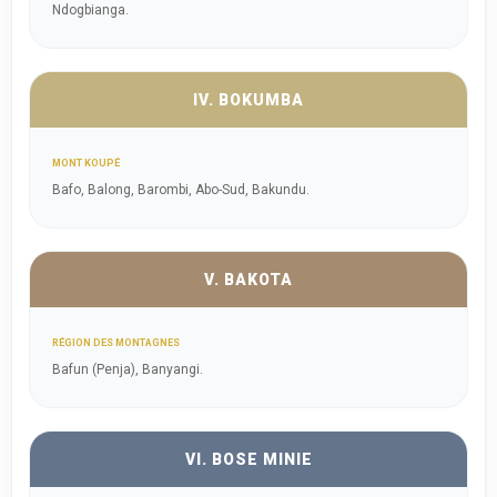
Ndogbianga.
IV. BOKUMBA
MONT KOUPÉ
Bafo, Balong, Barombi, Abo-Sud, Bakundu.
V. BAKOTA
RÉGION DES MONTAGNES
Bafun (Penja), Banyangi.
VI. BOSE MINIE