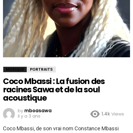
MUSIQUE
PORTRAITS
Coco Mbassi : La fusion des
racines Sawa et de la soul
acoustique
by
mboasawa
1.4k
Views
il y a 3 ans
Coco Mbassi, de son vrai nom Constance Mbassi