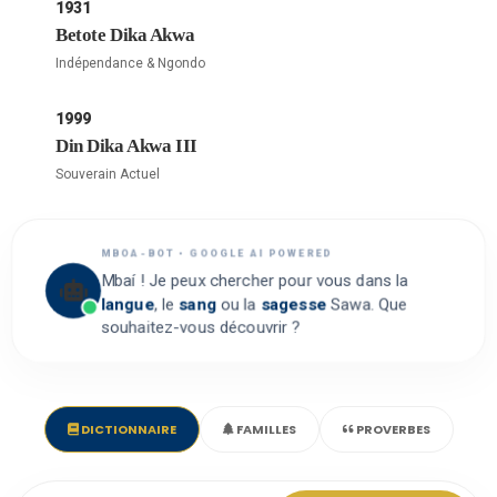
1931
Betote Dika Akwa
Indépendance & Ngondo
1999
Din Dika Akwa III
Souverain Actuel
MBOA-BOT • GOOGLE AI POWERED
Mbaí ! Je peux chercher pour vous dans la
langue
, le
sang
ou la
sagesse
Sawa. Que
souhaitez-vous découvrir ?
DICTIONNAIRE
FAMILLES
PROVERBES