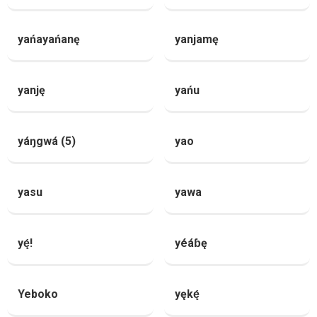
yańayańanę
yanjamę
yanję
yańu
yáŋgwá (5)
yao
yasu
yawa
yę́!
yéáɓę
Yeboko
yękę́