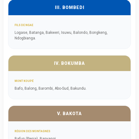
III. BOMBEDI
FILS DE NGAE
Logase, Batanga, Bakweri, Isuwu, Balondo, Bongkeng,
Ndogbianga.
IV. BOKUMBA
MONT KOUPÉ
Bafo, Balong, Barombi, Abo-Sud, Bakundu.
V. BAKOTA
RÉGION DES MONTAGNES
Bafun (Penja), Banyangi.