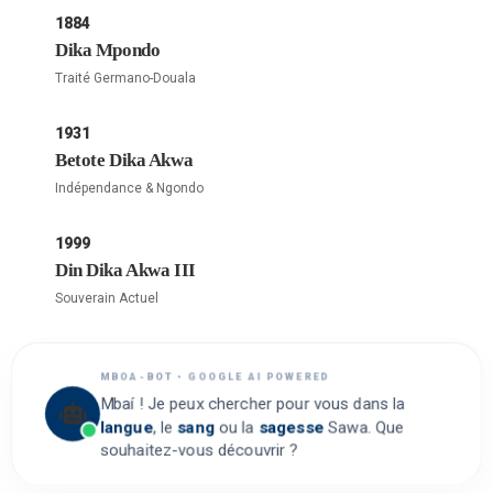
1884
Dika Mpondo
Traité Germano-Douala
1931
Betote Dika Akwa
Indépendance & Ngondo
1999
Din Dika Akwa III
Souverain Actuel
MBOA-BOT • GOOGLE AI POWERED
Mbaí ! Je peux chercher pour vous dans la
langue
, le
sang
ou la
sagesse
Sawa. Que
souhaitez-vous découvrir ?