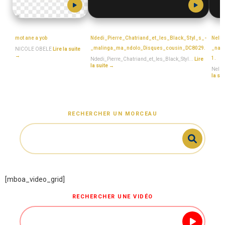
NICOLE_OBELE
MboaSawa
Mbo
mot ane a yob
Ndedi_Pierre_Chatriand_et_les_Black_Styl_s_-
Nell
_malinga_ma_ndolo_Disques_cousin_DC8029.
_na_
NICOLE OBELE
Lire la suite
→
1.
Ndedi_Pierre_Chatriand_et_les_Black_Styl...
Lire
la suite →
Nelle
la su
RECHERCHER UN MORCEAU
[mboa_video_grid]
RECHERCHER UNE VIDÉO