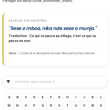
Partager sur Mboa Social :
[wowonder_share]
SAGESSE DES ANCÊTRES
"Sese o mboa, nika nde sese o munja."
Traduction : Ce qui se passe au village, c'est ce qui se
passe en mer.
Sens :
L'ordre et la discipline doivent être partout les mêmes.
FILTRER
A
B
C
D
E
F
G
H
I
J
K
L
M
N
O
P
Q
R
S
T
U
V
W
X