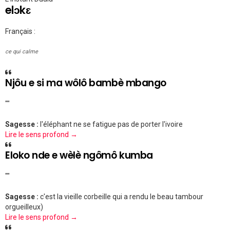
elɔkɛ
Français :
ce qui calme
Njôu e si ma wôlô bambè mbango
""
Sagesse :
l'éléphant ne se fatigue pas de porter l'ivoire
Lire le sens profond →
Eloko nde e wèlè ngômô kumba
""
Sagesse :
c'est la vieille corbeille qui a rendu le beau tambour
orgueilleux)
Lire le sens profond →