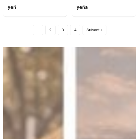
yeń
yeńa
1
2
3
4
Suivant »