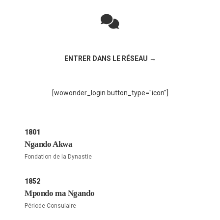
Rejoignez la discussion sur le réseau social !
ENTRER DANS LE RÉSEAU →
[wowonder_login button_type="icon"]
1801
Ngando Akwa
Fondation de la Dynastie
1852
Mpondo ma Ngando
Période Consulaire