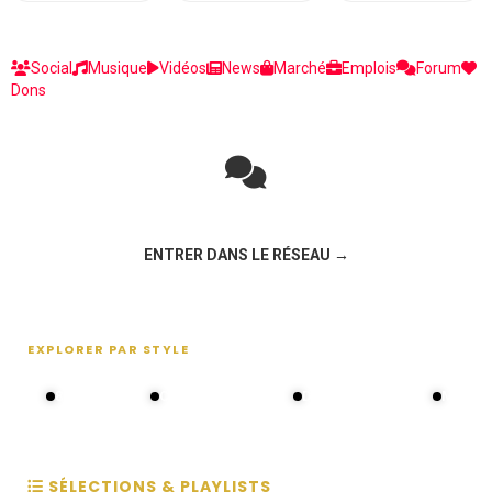
Social
Musique
Vidéos
News
Marché
Emplois
Forum
Dons
Rejoignez la discussion sur le réseau social !
ENTRER DANS LE RÉSEAU →
EXPLORER PAR STYLE
80s - 90s
Choral groups
Daddy's disco
MAKOS
SÉLECTIONS & PLAYLISTS