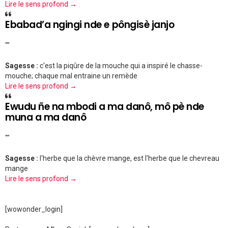
Lire le sens profond →
Ebabad’a ngingi nde e pôngisè janjo
""
Sagesse :
c'est la piqûre de la mouche qui a inspiré le chasse-
mouche; chaque mal entraine un remède
Lire le sens profond →
Ewudu ñe na mbodi a ma danô, mô pè nde
muna a ma danô
""
Sagesse :
l'herbe que la chèvre mange, est l'herbe que le chevreau
mange
Lire le sens profond →
[wowonder_login]