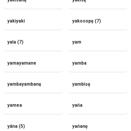
yakiyaki
yakosopę (7)
yala (7)
yam
yamayamane
yamba
yambayambanę
yambisę
yamea
yańa
yána (5)
yańanę