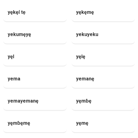
yękęí tẹ
yękęmę
yekumęyę
yekuyeku
yęl
yęlę
yema
yemanę
yemayemanę
yęmɓę
yęmɓęmę
yęmę