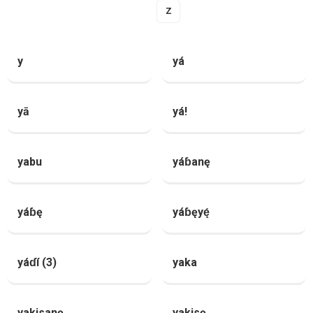
Y
Z
y
yá
yā
yá!
yabu
yáɓanę
yáɓę
yáɓęyę́
yáɗí (3)
yaka
yakisanę
yakisę