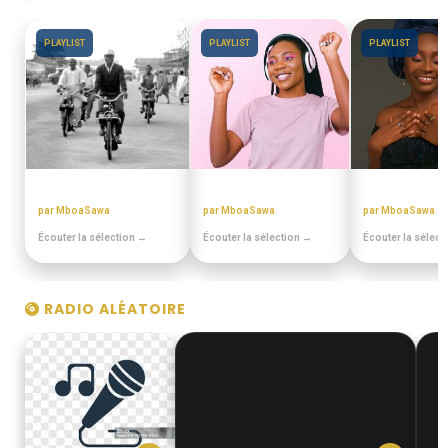
PLAYLIST
PLAYLIST
PLAYLIST
DISCOTHEQUE DE PAPA
ANNEES 80 - 90
MIX BEST OFF
par MboaSawa
par MboaSawa
par MboaSawa
Écouter la sélection →
Écouter la sélection →
Écouter la sélect
RADIO ALÉATOIRE