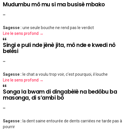
Mudumbu mô mu si ma busisè mbako
""
Sagesse :
une seule bouche ne rend pas le verdict
Lire le sens profond →
Singi e puli nde jènè jita, mô nde e kwedi nô
belèsi
""
Sagesse :
le chat a voulu trop voir, c'est pourquoi, il louche
Lire le sens profond →
Songa la bwam di dingabèlè na bedôbu ba
masonga, di s’ambi bô
""
Sagesse :
la dent saine entourée de dents carriées ne tarde pas à
pourrir