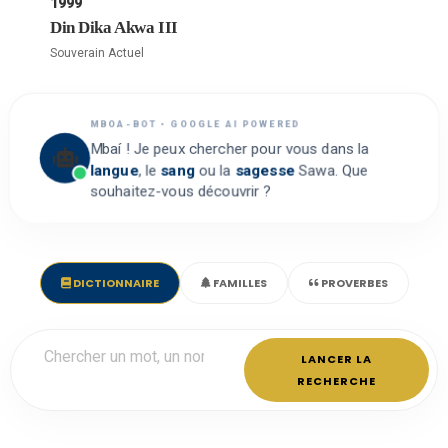
1999
Din Dika Akwa III
Souverain Actuel
MBOA-BOT • GOOGLE AI POWERED
Mbaí ! Je peux chercher pour vous dans la
langue
, le
sang
ou la
sagesse
Sawa. Que
souhaitez-vous découvrir ?
DICTIONNAIRE
FAMILLES
PROVERBES
LANCER LA
RECHERCHE