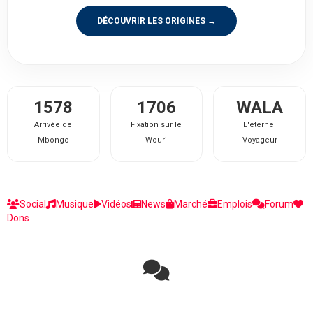
DÉCOUVRIR LES ORIGINES →
1578
1706
WALA
Arrivée de
Fixation sur le
L'éternel
Mbongo
Wouri
Voyageur
Social
Musique
Vidéos
News
Marché
Emplois
Forum
Dons
Rejoignez la discussion sur le réseau social !