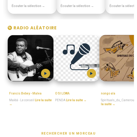
Écouter la sélection →
Écouter la sélection →
Écouter la sélecti
RADIO ALÉATOIRE
MboaSawa
PENDA
MboaSawa
Francis Bebey - Malea
O SI LOWA
nongo ala
Maléá - Le conseil
Lire la suite
PENDA
Lire la suite →
Spirituals_du_Cameroun
→
la suite →
RECHERCHER UN MORCEAU