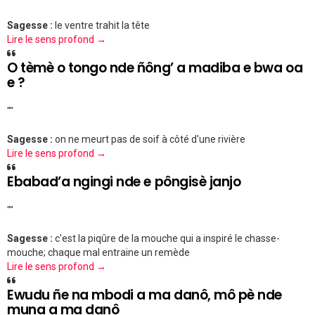
Sagesse :
le ventre trahit la tête
Lire le sens profond →
O tèmè o tongo nde ñông’ a madiba e bwa oa
e ?
""
Sagesse :
on ne meurt pas de soif à côté d'une rivière
Lire le sens profond →
Ebabad’a ngingi nde e pôngisè janjo
""
Sagesse :
c'est la piqûre de la mouche qui a inspiré le chasse-
mouche; chaque mal entraine un remède
Lire le sens profond →
Ewudu ñe na mbodi a ma danô, mô pè nde
muna a ma danô