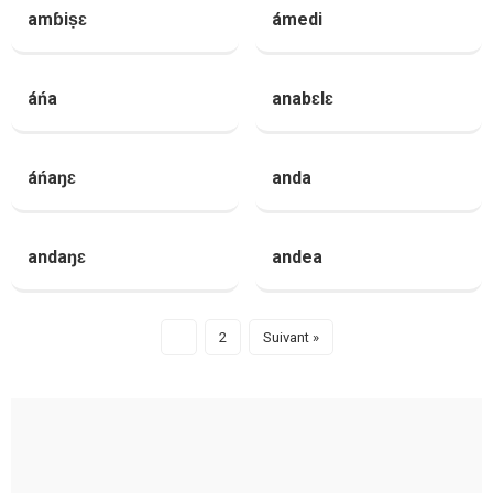
amɓiṣɛ
ámedi
áńa
anabɛlɛ
áńaŋɛ
anda
andaŋɛ
andea
1
2
Suivant »