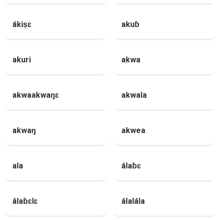
ákiṣɛ
akuɓ
akuri
akwa
akwaakwaŋɛ
akwala
akwaŋ
akwea
ala
álaɓɛ
álaɓɛlɛ
álalála