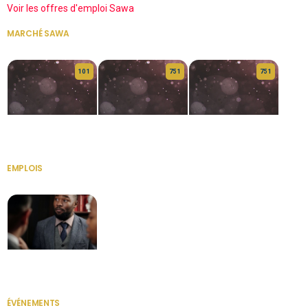
Voir les offres d'emploi Sawa
MARCHÉ SAWA
VOIR TOUT
10 1
75 1
75 1
HERITAGE OS
KABA POIVRE
KABA POIVRE
EMPLOIS
VOIR TOUT
Secrétaire
ÉVÉNEMENTS
VOIR TOUT