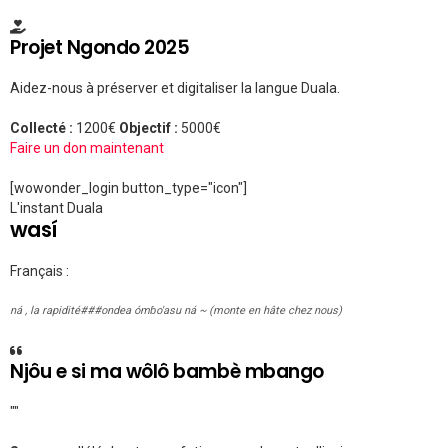
Projet Ngondo 2025
Aidez-nous à préserver et digitaliser la langue Duala.
Collecté :
1200€
Objectif :
5000€
Faire un don maintenant
[wowonder_login button_type="icon"]
L'instant Duala
wasí
Français :
ná , la rapidité###ondea ómɓo'asu ná ~ (monte en hâte chez nous)
Njôu e si ma wôlô bambè mbango
""