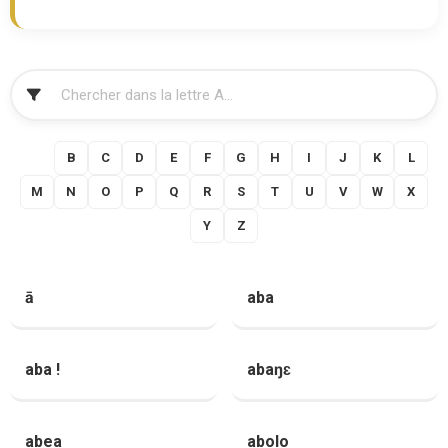
FILTRER
A
B
C
D
E
F
G
H
I
J
K
L
M
N
O
P
Q
R
S
T
U
V
W
X
Y
Z
ā
aba
aba !
abaŋɛ
abea
abolo