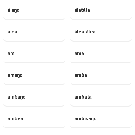
álaŋɛ
áláťátá
alea
álea-álea
ám
ama
amaŋɛ
amɓa
amɓaŋɛ
amɓata
amɓea
amɓisaŋɛ