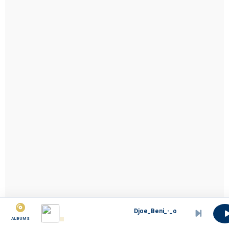
Djoe_Beni_-_o_bili_ma_minga_Songho_record
ALBUMS