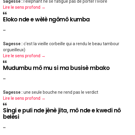
Sagesse :
l'éléphant ne se fatigue pas de porter l'ivoire
Lire le sens profond →
Eloko nde e wèlè ngômô kumba
""
Sagesse :
c'est la vieille corbeille qui a rendu le beau tambour
orgueilleux)
Lire le sens profond →
Mudumbu mô mu si ma busisè mbako
""
Sagesse :
une seule bouche ne rend pas le verdict
Lire le sens profond →
Singi e puli nde jènè jita, mô nde e kwedi nô
belèsi
""