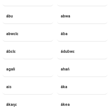
ábu
abwa
abwɛlɛ
áɓa
áɓɛlɛ
áduɓwɛ
agali
ahań
ais
áka
ákaŋɛ
ákea