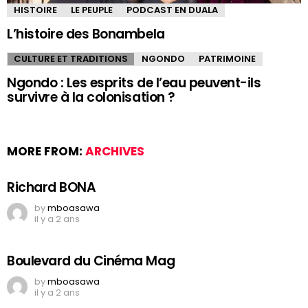
HISTOIRE
LE PEUPLE
PODCAST EN DUALA
L’histoire des Bonambela
CULTURE ET TRADITIONS
NGONDO
PATRIMOINE
Ngondo : Les esprits de l’eau peuvent-ils
survivre à la colonisation ?
MORE FROM:
ARCHIVES
Richard BONA
by
mboasawa
il y a 2 ans
Boulevard du Cinéma Mag
by
mboasawa
il y a 2 ans