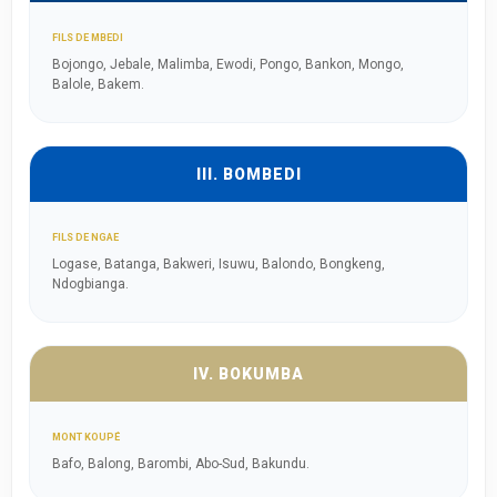
FILS DE MBEDI
Bojongo, Jebale, Malimba, Ewodi, Pongo, Bankon, Mongo,
Balole, Bakem.
III. BOMBEDI
FILS DE NGAE
Logase, Batanga, Bakweri, Isuwu, Balondo, Bongkeng,
Ndogbianga.
IV. BOKUMBA
MONT KOUPÉ
Bafo, Balong, Barombi, Abo-Sud, Bakundu.