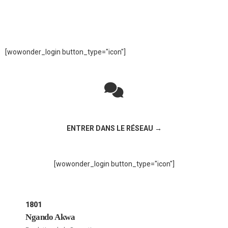
[wowonder_login button_type="icon"]
Rejoignez la discussion sur le réseau social !
ENTRER DANS LE RÉSEAU →
[wowonder_login button_type="icon"]
1801
Ngando Akwa