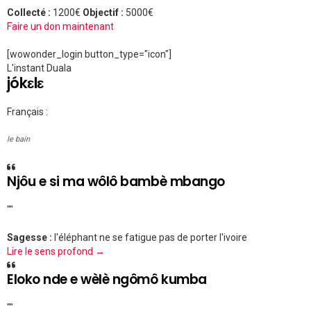
Collecté :
1200€
Objectif :
5000€
Faire un don maintenant
[wowonder_login button_type="icon"]
L'instant Duala
jókɛlɛ
Français :
le bain
Njôu e si ma wôlô bambè mbango
""
Sagesse :
l'éléphant ne se fatigue pas de porter l'ivoire
Lire le sens profond →
Eloko nde e wèlè ngômô kumba
""