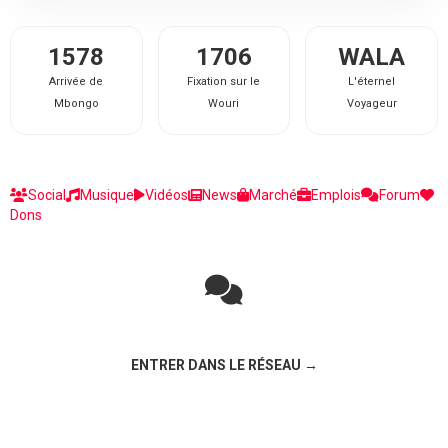
1578
1706
WALA
Arrivée de
Fixation sur le
L'éternel
Mbongo
Wouri
Voyageur
Social
Musique
Vidéos
News
Marché
Emplois
Forum
Dons
Rejoignez la discussion sur le réseau social !
ENTRER DANS LE RÉSEAU →