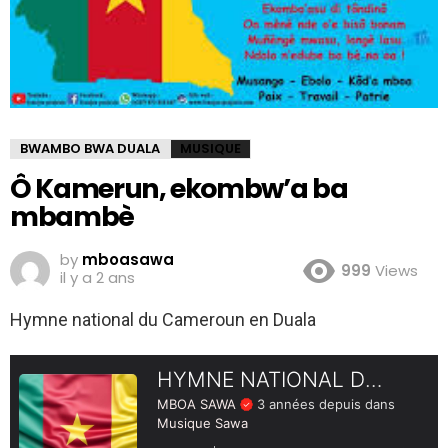
BWAMBO BWA DUALA
MUSIQUE
Ô Kamerun, ekombw’a ba
mbambè
by
mboasawa
999
Views
il y a 2 ans
Hymne national du Cameroun en Duala