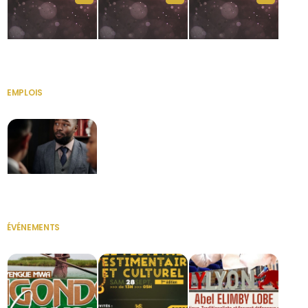
HERITAGE OS
KABA POIVRE
KABA POIVRE
EMPLOIS
VOIR TOUT
Secrétaire
ÉVÉNEMENTS
VOIR TOUT