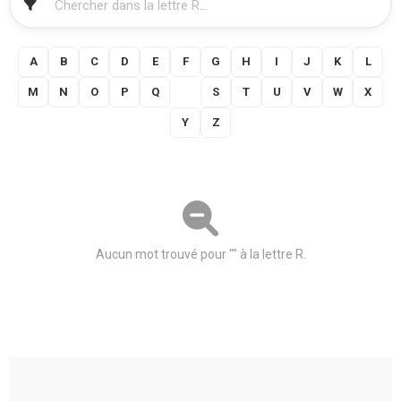
FILTRER
A
B
C
D
E
F
G
H
I
J
K
L
M
N
O
P
Q
R
S
T
U
V
W
X
Y
Z
Aucun mot trouvé pour "" à la lettre R.