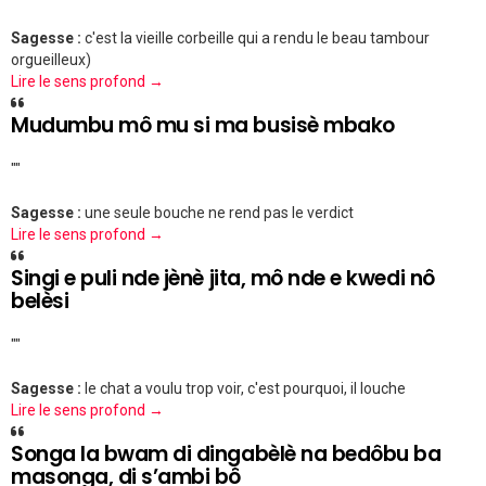
Sagesse :
c'est la vieille corbeille qui a rendu le beau tambour
orgueilleux)
Lire le sens profond →
Mudumbu mô mu si ma busisè mbako
""
Sagesse :
une seule bouche ne rend pas le verdict
Lire le sens profond →
Singi e puli nde jènè jita, mô nde e kwedi nô
belèsi
""
Sagesse :
le chat a voulu trop voir, c'est pourquoi, il louche
Lire le sens profond →
Songa la bwam di dingabèlè na bedôbu ba
masonga, di s’ambi bô