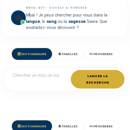
MBOA-BOT • GOOGLE AI POWERED
Mbaí ! Je peux chercher pour vous dans la
langue
, le
sang
ou la
sagesse
Sawa. Que
souhaitez-vous découvrir ?
DICTIONNAIRE
FAMILLES
PROVERBES
LANCER LA
RECHERCHE
DICTIONNAIRE
FAMILLES
PROVERBES