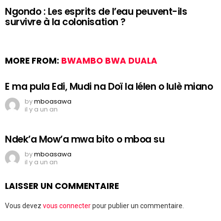
Ngondo : Les esprits de l’eau peuvent-ils
survivre à la colonisation ?
MORE FROM:
BWAMBO BWA DUALA
E ma pula Edi, Mudi na Doï la lélen o lulè miano
by
mboasawa
il y a un an
Ndek’a Mow’a mwa bito o mboa su
by
mboasawa
il y a un an
LAISSER UN COMMENTAIRE
Vous devez
vous connecter
pour publier un commentaire.