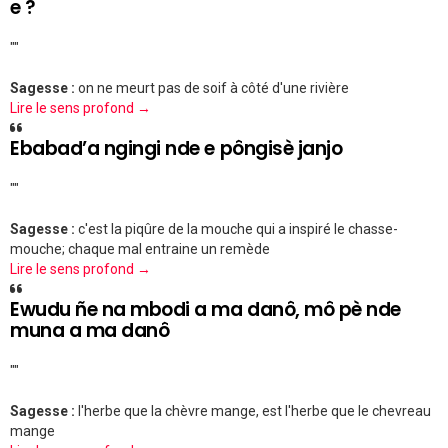
e ?
""
Sagesse :
on ne meurt pas de soif à côté d'une rivière
Lire le sens profond →
Ebabad’a ngingi nde e pôngisè janjo
""
Sagesse :
c'est la piqûre de la mouche qui a inspiré le chasse-
mouche; chaque mal entraine un remède
Lire le sens profond →
Ewudu ñe na mbodi a ma danô, mô pè nde
muna a ma danô
""
Sagesse :
l'herbe que la chèvre mange, est l'herbe que le chevreau
mange