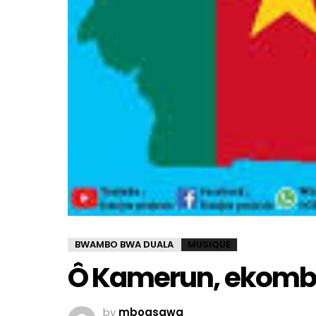
BWAMBO BWA DUALA
MUSIQUE
Ô Kamerun, ekom
by
mboasawa