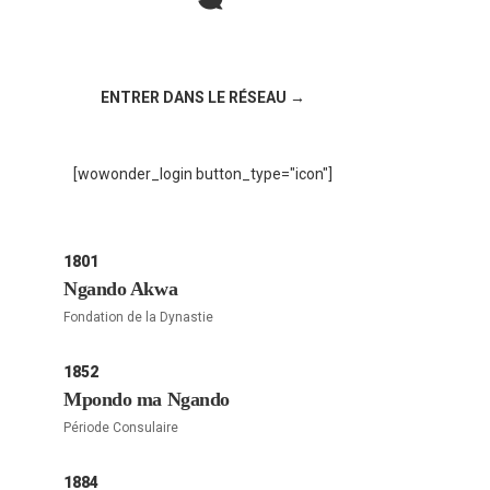
Rejoignez la discussion sur le réseau social
!
ENTRER DANS LE RÉSEAU →
[wowonder_login button_type="icon"]
1801
Ngando Akwa
Fondation de la Dynastie
1852
Mpondo ma Ngando
Période Consulaire
1884