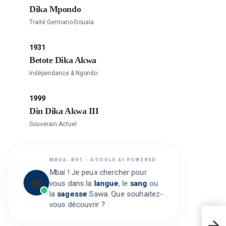
Dika Mpondo
Traité Germano-Douala
1931
Betote Dika Akwa
Indépendance & Ngondo
1999
Din Dika Akwa III
Souverain Actuel
MBOA-BOT • GOOGLE AI POWERED
Mbaí ! Je peux chercher pour
vous dans la
langue
, le
sang
ou
la
sagesse
Sawa. Que souhaitez-
vous découvrir ?
ELIM