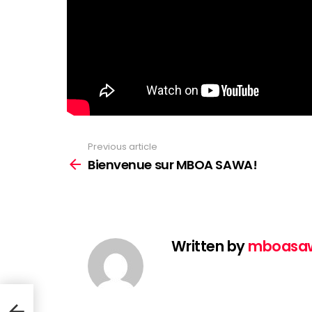
Previous article
See
more
Bienvenue sur MBOA SAWA!
Written by
mboasa