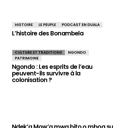
HISTOIRE
LE PEUPLE
PODCAST EN DUALA
L’histoire des Bonambela
CULTURE ET TRADITIONS
NGONDO
PATRIMOINE
Ngondo : Les esprits de l’eau
peuvent-ils survivre à la
colonisation ?
Ndek’a Mow’a mwa bito o mboa su