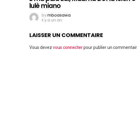
lulè miano
by
mboasawa
il y a un an
LAISSER UN COMMENTAIRE
Vous devez
vous connecter
pour publier un commentair