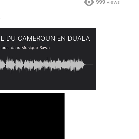
999
Views
a