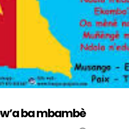
bw’a ba mbambè