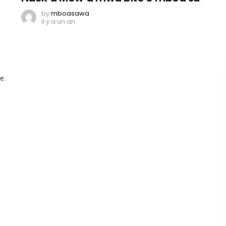
by
mboasawa
il y a un an
e.