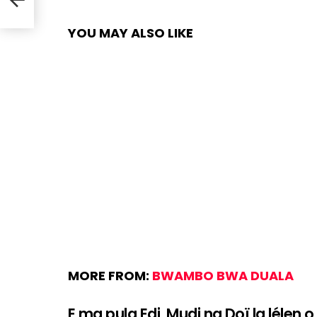
YOU MAY ALSO LIKE
MORE FROM:
BWAMBO BWA DUALA
E ma pula Edi, Mudi na Doï la lélen o