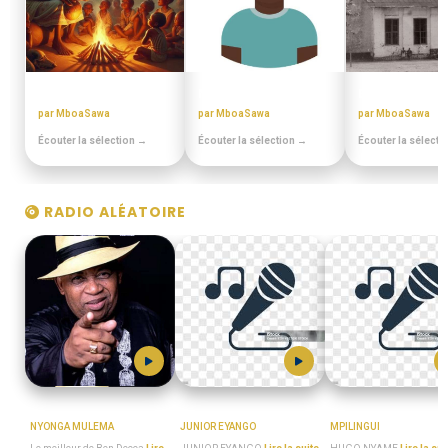
CONTES MINIA
MIANGO - PODCASTS
EN DUALA
par MboaSawa
par MboaSawa
par MboaSawa
Écouter la sélection →
Écouter la sélection →
Écouter la sélecti
RADIO ALÉATOIRE
BEN_DECCA
MboaSawa
HUGO_NYAME
NYONGA MULEMA
JUNIOR EYANGO
MPILINGUI