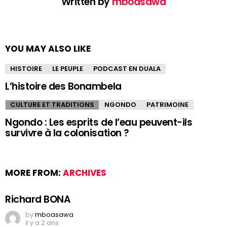
Written by
mboasawa
YOU MAY ALSO LIKE
HISTOIRE
LE PEUPLE
PODCAST EN DUALA
L’histoire des Bonambela
CULTURE ET TRADITIONS
NGONDO
PATRIMOINE
Ngondo : Les esprits de l’eau peuvent-ils
survivre à la colonisation ?
MORE FROM:
ARCHIVES
Richard BONA
by
mboasawa
il y a 2 ans