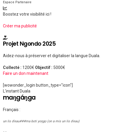
Espace Partenaire
Boostez votre visibilité ici !
Créer ma publicité
Projet Ngondo 2025
Aidez-nous à préserver et digitaliser la langue Duala.
Collecté :
1200€
Objectif :
5000€
Faire un don maintenant
[wowonder_login button_type="icon"]
L'instant Duala
maŋgáŋga
Français :
un lis d'eau###ma boti yoŋgọ (on a mis un lis d'eau)