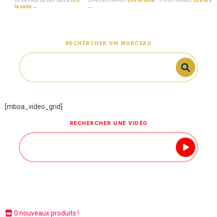
Le meilleur de Ben Decca
Lire
JUNIOR EYANGO
Lire la suite
HUGO NYAME
Lire la su
la suite →
→
RECHERCHER UN MORCEAU
[mboa_video_grid]
RECHERCHER UNE VIDÉO
0 nouveaux produits !