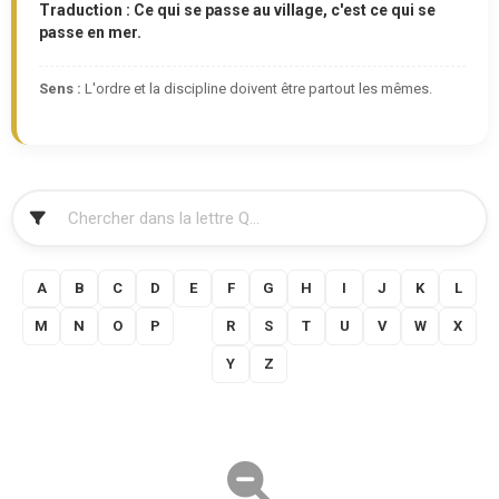
Traduction : Ce qui se passe au village, c'est ce qui se
passe en mer.
Sens :
L'ordre et la discipline doivent être partout les mêmes.
FILTRER
A
B
C
D
E
F
G
H
I
J
K
L
M
N
O
P
Q
R
S
T
U
V
W
X
Y
Z