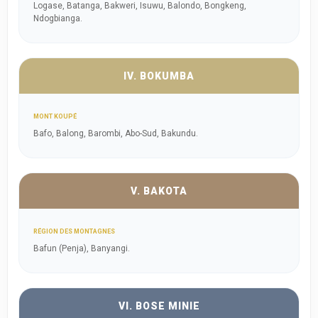
Logase, Batanga, Bakweri, Isuwu, Balondo, Bongkeng,
Ndogbianga.
IV. BOKUMBA
MONT KOUPÉ
Bafo, Balong, Barombi, Abo-Sud, Bakundu.
V. BAKOTA
RÉGION DES MONTAGNES
Bafun (Penja), Banyangi.
VI. BOSE MINIE