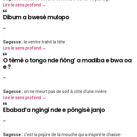
Lire le sens profond →
Dibum a bwesè mulopo
""
Sagesse :
le ventre trahit la tête
Lire le sens profond →
O tèmè o tongo nde ñông’ a madiba e bwa oa
e ?
""
Sagesse :
on ne meurt pas de soif à côté d'une rivière
Lire le sens profond →
Ebabad’a ngingi nde e pôngisè janjo
""
Sagesse :
c'est la piqûre de la mouche qui a inspiré le chasse-