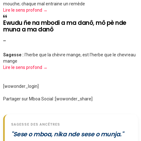
mouche; chaque mal entraine un remède
Lire le sens profond →
Ewudu ñe na mbodi a ma danô, mô pè nde
muna a ma danô
""
Sagesse :
l'herbe que la chèvre mange, est l'herbe que le chevreau
mange
Lire le sens profond →
[wowonder_login]
Partager sur Mboa Social :
[wowonder_share]
SAGESSE DES ANCÊTRES
"Sese o mboa, nika nde sese o munja."