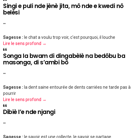
Singi e puli nde jènè jita, mô nde e kwedi nô
belèsi
""
Sagesse :
le chat a voulu trop voir, c'est pourquoi, il louche
Lire le sens profond →
Songa la bwam di dingabèlè na bedôbu ba
masonga, di s’ambi bô
""
Sagesse :
la dent saine entourée de dents carriées ne tarde pas à
pourrir
Lire le sens profond →
Dibiè l’e nde njangi
""
Sagesse :
le savoir est une collecte, le savoir se partage