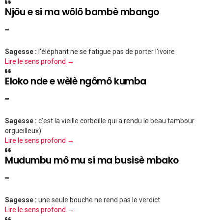
Njôu e si ma wôlô bambè mbango
""
Sagesse :
l'éléphant ne se fatigue pas de porter l'ivoire
Lire le sens profond →
Eloko nde e wèlè ngômô kumba
""
Sagesse :
c'est la vieille corbeille qui a rendu le beau tambour
orgueilleux)
Lire le sens profond →
Mudumbu mô mu si ma busisè mbako
""
Sagesse :
une seule bouche ne rend pas le verdict
Lire le sens profond →