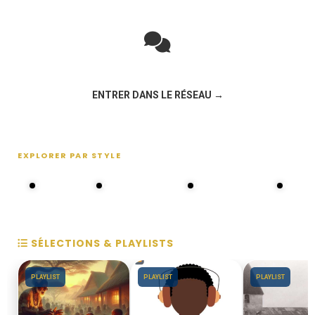
Rejoignez la discussion sur le réseau social !
ENTRER DANS LE RÉSEAU →
EXPLORER PAR STYLE
80s - 90s
Choral groups
Daddy's disco
MAKOS
SÉLECTIONS & PLAYLISTS
PLAYLIST
PLAYLIST
PLAYLIST