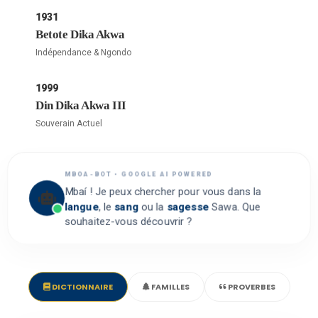
1931
Betote Dika Akwa
Indépendance & Ngondo
1999
Din Dika Akwa III
Souverain Actuel
MBOA-BOT • GOOGLE AI POWERED
Mbaí ! Je peux chercher pour vous dans la
langue
, le
sang
ou la
sagesse
Sawa. Que
souhaitez-vous découvrir ?
DICTIONNAIRE
FAMILLES
PROVERBES