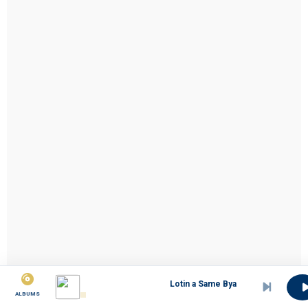
Lotin a Same Byanedi bam ben.
ALBUMS