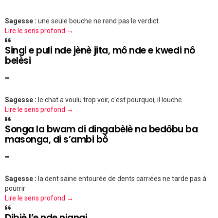
""
Sagesse :
une seule bouche ne rend pas le verdict
Lire le sens profond →
Singi e puli nde jènè jita, mô nde e kwedi nô
belèsi
""
Sagesse :
le chat a voulu trop voir, c'est pourquoi, il louche
Lire le sens profond →
Songa la bwam di dingabèlè na bedôbu ba
masonga, di s’ambi bô
""
Sagesse :
la dent saine entourée de dents carriées ne tarde pas à
pourrir
Lire le sens profond →
Dibiè l’e nde njangi