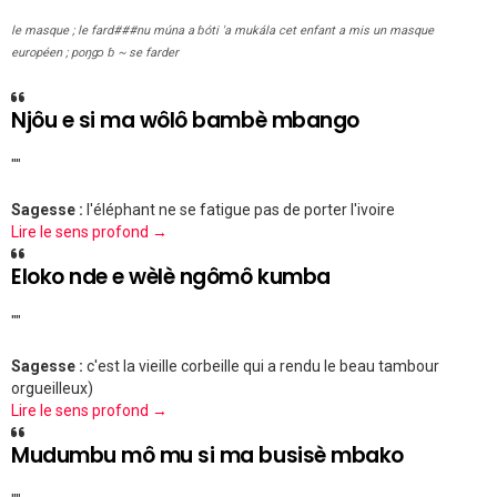
le masque ; le fard###nu múna a ɓóti 'a mukála cet enfant a mis un masque
européen ; poŋgɔ ɓ ~ se farder
Njôu e si ma wôlô bambè mbango
""
Sagesse :
l'éléphant ne se fatigue pas de porter l'ivoire
Lire le sens profond →
Eloko nde e wèlè ngômô kumba
""
Sagesse :
c'est la vieille corbeille qui a rendu le beau tambour
orgueilleux)
Lire le sens profond →
Mudumbu mô mu si ma busisè mbako