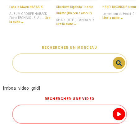
MboaSawa
MboaSawa
MboaSawa
Loba la Mwen NABAS'K
Charlotte Dipanda - Ndolo
HENRI DIKONGUE a mumi
Bukatè (Un peu d amour)
ALBUM GROUPE NABASK
Le meilleur de Henri_Dik
Fiche TECHNIQUE : Au...
Lire
Lire la suite →
CHARLOTTE DIPANDA MIX
la suite →
Lire la suite →
RECHERCHER UN MORCEAU
[mboa_video_grid]
RECHERCHER UNE VIDÉO