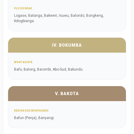
FILS DE NGAE
Logase, Batanga, Bakweri, Isuwu, Balondo, Bongkeng,
Ndogbianga.
IV. BOKUMBA
MONT KOUPÉ
Bafo, Balong, Barombi, Abo-Sud, Bakundu.
V. BAKOTA
RÉGION DES MONTAGNES
Bafun (Penja), Banyangi.