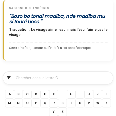
SAGESSE DES ANCÊTRES
"Boso bo tondi madiba, nde madiba mu
si tondi boso."
Traduction : Le visage aime l'eau, mais l'eau n'aime pas le
visage.
Sens :
Parfois, l'amour ou l'intérêt n'est pas réciproque.
FILTRER
A
B
C
D
E
F
G
H
I
J
K
L
M
N
O
P
Q
R
S
T
U
V
W
X
Y
Z