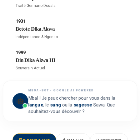
Traité Germano-Douala
1931
Betote Dika Akwa
Indépendance & Ngondo
1999
Din Dika Akwa III
Souverain Actuel
MBOA-BOT • GOOGLE AI POWERED
Mbaí ! Je peux chercher pour vous dans la
langue
, le
sang
ou la
sagesse
Sawa. Que
souhaitez-vous découvrir ?