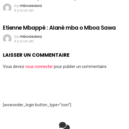
by
mboasawa
il y a un an
Etienne Mbappè : Alanè mba o Mboa Sawa
by
mboasawa
il y a un an
LAISSER UN COMMENTAIRE
Vous devez
vous connecter
pour publier un commentaire.
[wowonder_login button_type="icon"]