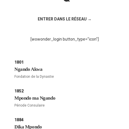
Rejoignez la discussion sur le réseau social !
ENTRER DANS LE RÉSEAU →
[wowonder_login button_type="icon"]
1801
Ngando Akwa
Fondation de la Dynastie
1852
Mpondo ma Ngando
Période Consulaire
1884
Dika Mpondo