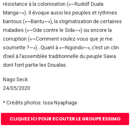
résistance à la colonisation («~Rudolf Duala
Manga~»). Il évoque aussi les peuples et rythmes
bantous («~Bantu~»), la stigmatisation de certaines
maladies («~Ode contre le Sida~») ou encore la
corruption («~Comment voulez-vous que je me
soumette ?~»)…Quant à «~Ngondo~», c’est un clin
d’oeil à l’assemblée traditionnelle du peuple Sawa
dont font partie les Doualas.
Nago Seck
24/05/2020
* Crédits photos: Issa Nyaphaga
CLIQUEZ ICI POUR ECOUTER LE GROUPE ESSIMO