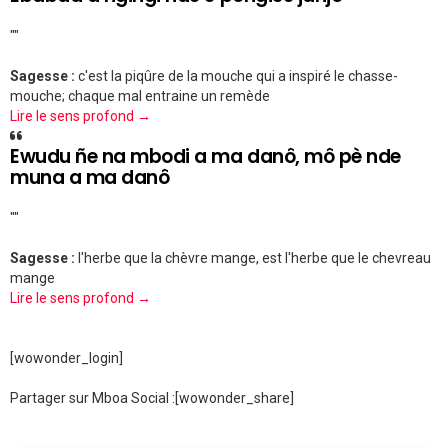
""
Sagesse :
c'est la piqûre de la mouche qui a inspiré le chasse-
mouche; chaque mal entraine un remède
Lire le sens profond →
Ewudu ñe na mbodi a ma danô, mô pè nde
muna a ma danô
""
Sagesse :
l'herbe que la chèvre mange, est l'herbe que le chevreau
mange
Lire le sens profond →
[wowonder_login]
Partager sur Mboa Social :
[wowonder_share]