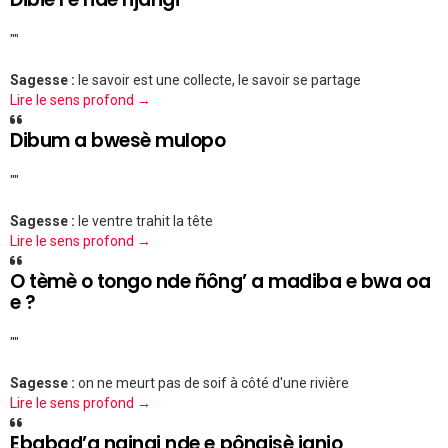
""
Sagesse :
le savoir est une collecte, le savoir se partage
Lire le sens profond →
Dibum a bwesè mulopo
""
Sagesse :
le ventre trahit la tête
Lire le sens profond →
O tèmè o tongo nde ñông’ a madiba e bwa oa
e ?
""
Sagesse :
on ne meurt pas de soif à côté d'une rivière
Lire le sens profond →
Ebabad’a ngingi nde e pôngisè janjo