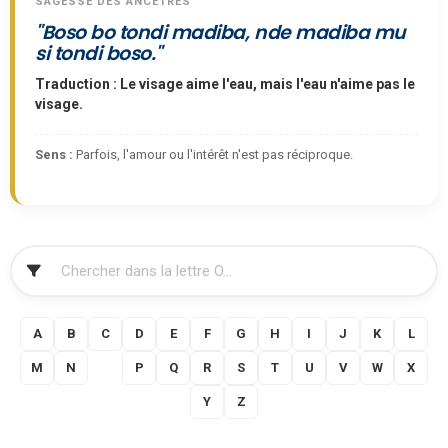
SAGESSE DES ANCÊTRES
"Boso bo tondi madiba, nde madiba mu
si tondi boso."
Traduction : Le visage aime l'eau, mais l'eau n'aime pas le
visage.
Sens :
Parfois, l'amour ou l'intérêt n'est pas réciproque.
FILTRER
A
B
C
D
E
F
G
H
I
J
K
L
M
N
O
P
Q
R
S
T
U
V
W
X
Y
Z