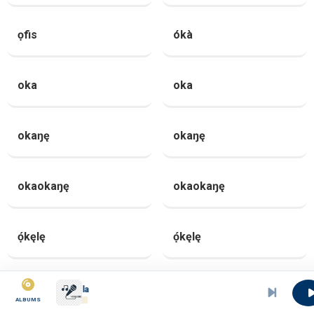
ọfis
ókà
oka
oka
okaŋę
okaŋę
okaokaŋę
okaokaŋę
ọ́kęlę
ọ́kęlę
ọ́kisę
ọ́kisę
mets moi l&#039;eau la
ALBUMS