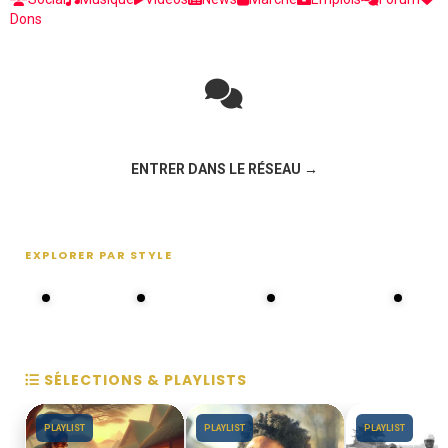
Dons
Rejoignez la discussion sur le réseau social !
ENTRER DANS LE RÉSEAU →
EXPLORER PAR STYLE
80s - 90s
Choral groups
Daddy's disco
MAKOS
SÉLECTIONS & PLAYLISTS
PLAYLIST
PLAYLIST
PLAYLIST