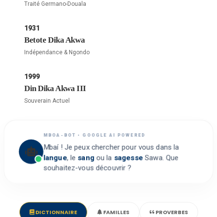
Traité Germano-Douala
1931
Betote Dika Akwa
Indépendance & Ngondo
1999
Din Dika Akwa III
Souverain Actuel
MBOA-BOT • GOOGLE AI POWERED
Mbaí ! Je peux chercher pour vous dans la
langue
, le
sang
ou la
sagesse
Sawa. Que
souhaitez-vous découvrir ?
DICTIONNAIRE
FAMILLES
PROVERBES