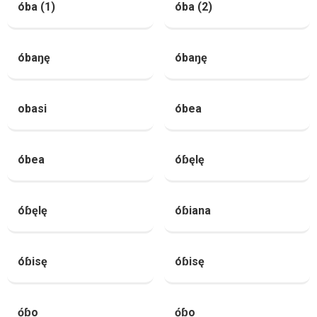
óba (1)
óba (2)
óbaŋę
óbaŋę
obasi
óbea
óbea
óɓęlę
óɓęlę
óɓiana
óɓisę
óɓisę
ọ́ɓo
ọ́ɓo