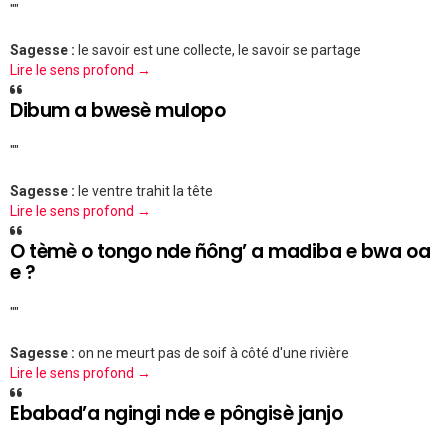
""
Sagesse :
le savoir est une collecte, le savoir se partage
Lire le sens profond →
Dibum a bwesè mulopo
""
Sagesse :
le ventre trahit la tête
Lire le sens profond →
O tèmè o tongo nde ñông’ a madiba e bwa oa
e ?
""
Sagesse :
on ne meurt pas de soif à côté d'une rivière
Lire le sens profond →
Ebabad’a ngingi nde e pôngisè janjo