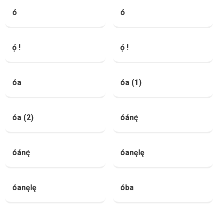
ó
ó
ọ́ !
ọ́ !
óa
óa (1)
óa (2)
óánę́
óánę́
óanęlę
óanęlę
óba