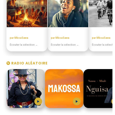
CONTES MINIA
PULA PULA MAKOSSA
DISCOTHEQUE 
par MboaSawa
par MboaSawa
par MboaSawa
Écouter la sélection →
Écouter la sélection →
Écouter la sélecti
RADIO ALÉATOIRE
GRACE_DECCA
MboaSawa
NGUISA