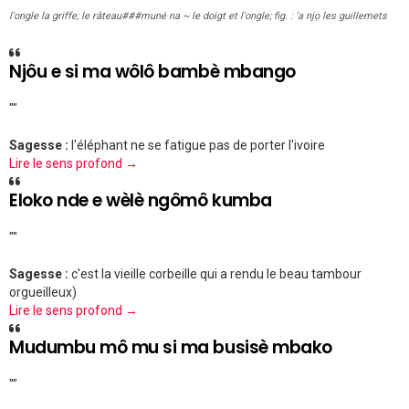
l'ongle la griffe; le râteau###muné na ~ le doigt et l'ongle; fig. : 'a njọ les guillemets
Njôu e si ma wôlô bambè mbango
""
Sagesse :
l'éléphant ne se fatigue pas de porter l'ivoire
Lire le sens profond →
Eloko nde e wèlè ngômô kumba
""
Sagesse :
c'est la vieille corbeille qui a rendu le beau tambour
orgueilleux)
Lire le sens profond →
Mudumbu mô mu si ma busisè mbako
""