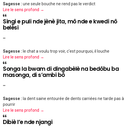
Sagesse :
une seule bouche ne rend pas le verdict
Lire le sens profond →
Singi e puli nde jènè jita, mô nde e kwedi nô
belèsi
""
Sagesse :
le chat a voulu trop voir, c'est pourquoi, il louche
Lire le sens profond →
Songa la bwam di dingabèlè na bedôbu ba
masonga, di s’ambi bô
""
Sagesse :
la dent saine entourée de dents carriées ne tarde pas à
pourrir
Lire le sens profond →
Dibiè l’e nde njangi