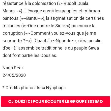
résistance à la colonisation («~Rudolf Duala
Manga~»). Il évoque aussi les peuples et rythmes
bantous («~Bantu~»), la stigmatisation de certaines
maladies («~Ode contre le Sida~») ou encore la
corruption («~Comment voulez-vous que je me
soumette ?~»)…Quant à «~Ngondo~», c’est un clin
d’oeil à l’assemblée traditionnelle du peuple Sawa
dont font partie les Doualas.
Nago Seck
24/05/2020
* Crédits photos: Issa Nyaphaga
CLIQUEZ ICI POUR ECOUTER LE GROUPE ESSIMO