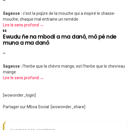
""
Sagesse :
c'est la piqûre de la mouche qui a inspiré le chasse-
mouche; chaque mal entraine un remède
Lire le sens profond →
Ewudu ñe na mbodi a ma danô, mô pè nde
muna a ma danô
""
Sagesse :
l'herbe que la chèvre mange, est l'herbe que le chevreau
mange
Lire le sens profond →
[wowonder_login]
Partager sur Mboa Social :
[wowonder_share]