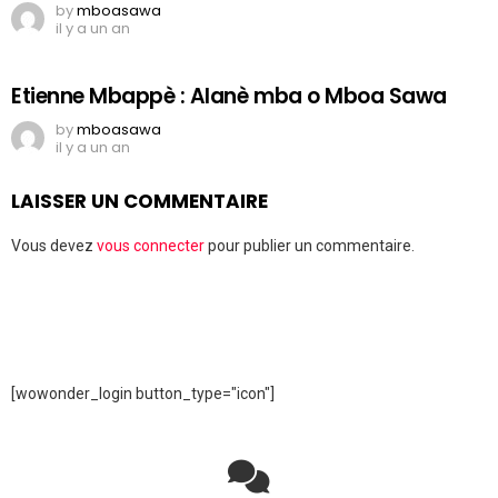
by
mboasawa
il y a un an
Etienne Mbappè : Alanè mba o Mboa Sawa
by
mboasawa
il y a un an
LAISSER UN COMMENTAIRE
Vous devez
vous connecter
pour publier un commentaire.
[wowonder_login button_type="icon"]