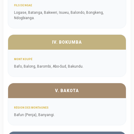
FILS DE NGAE
Logase, Batanga, Bakweri, Isuwu, Balondo, Bongkeng,
Ndogbianga.
IV. BOKUMBA
MONT KOUPÉ
Bafo, Balong, Barombi, Abo-Sud, Bakundu.
V. BAKOTA
RÉGION DES MONTAGNES
Bafun (Penja), Banyangi.