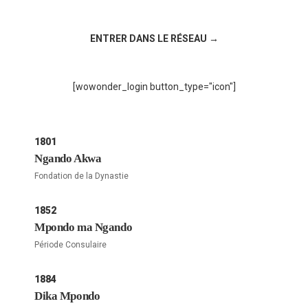
Rejoignez la discussion sur le réseau social !
ENTRER DANS LE RÉSEAU →
[wowonder_login button_type="icon"]
1801
Ngando Akwa
Fondation de la Dynastie
1852
Mpondo ma Ngando
Période Consulaire
1884
Dika Mpondo