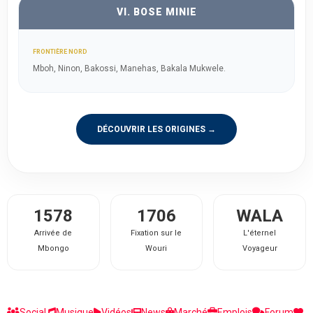
VI. BOSE MINIE
FRONTIÈRE NORD
Mboh, Ninon, Bakossi, Manehas, Bakala Mukwele.
DÉCOUVRIR LES ORIGINES →
1578
1706
WALA
Arrivée de
Fixation sur le
L'éternel
Mbongo
Wouri
Voyageur
Social
Musique
Vidéos
News
Marché
Emplois
Forum