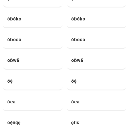
óɓóko
óɓóko
óɓoso
óɓoso
oɓwä
oɓwä
óę́
óę́
óea
óea
oę́nqę
ọfis