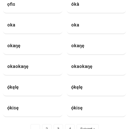
ọfis
ókà
oka
oka
okaŋę
okaŋę
okaokaŋę
okaokaŋę
ọ́kęlę
ọ́kęlę
ọ́kisę
ọ́kisę
1
2
3
4
Suivant »