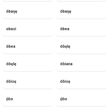
óbaŋę
óbaŋę
obasi
óbea
óbea
óɓęlę
óɓęlę
óɓiana
óɓisę
óɓisę
ọ́ɓo
ọ́ɓo