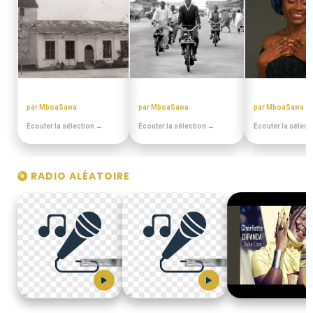
EN DUALA
DISCOTHEQUE DE PAPA
BEST OFF SL
par MboaSawa
par MboaSawa
par MboaSawa
Écouter la sélection →
Écouter la sélection →
Écouter la sélect
RADIO ALÉATOIRE
bigardier
MboaSawa
MboaSawa