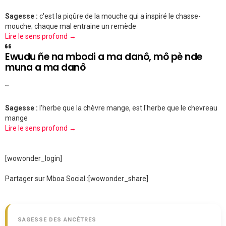
Sagesse :
c'est la piqûre de la mouche qui a inspiré le chasse-
mouche; chaque mal entraine un remède
Lire le sens profond →
Ewudu ñe na mbodi a ma danô, mô pè nde
muna a ma danô
""
Sagesse :
l'herbe que la chèvre mange, est l'herbe que le chevreau
mange
Lire le sens profond →
[wowonder_login]
Partager sur Mboa Social :
[wowonder_share]
SAGESSE DES ANCÊTRES