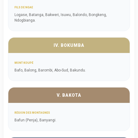
FILS DE NGAE
Logase, Batanga, Bakweri, Isuwu, Balondo, Bongkeng,
Ndogbianga.
IV. BOKUMBA
MONT KOUPÉ
Bafo, Balong, Barombi, Abo-Sud, Bakundu.
V. BAKOTA
RÉGION DES MONTAGNES
Bafun (Penja), Banyangi.