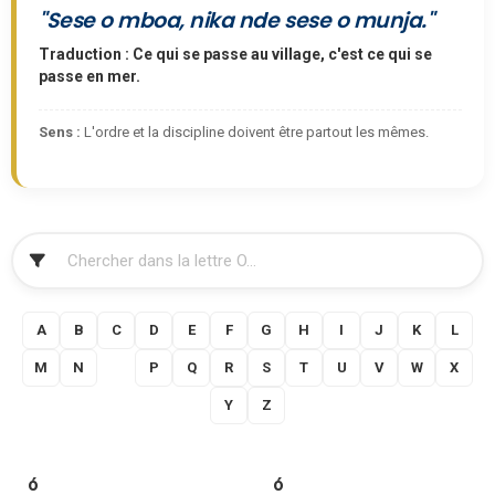
"Sese o mboa, nika nde sese o munja."
Traduction : Ce qui se passe au village, c'est ce qui se
passe en mer.
Sens :
L'ordre et la discipline doivent être partout les mêmes.
FILTRER
A
B
C
D
E
F
G
H
I
J
K
L
M
N
O
P
Q
R
S
T
U
V
W
X
Y
Z
ó
ó