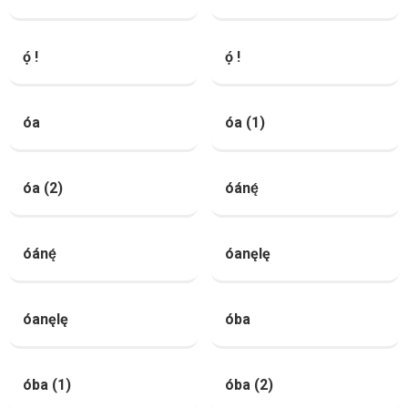
ọ́ !
ọ́ !
óa
óa (1)
óa (2)
óánę́
óánę́
óanęlę
óanęlę
óba
óba (1)
óba (2)