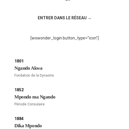
Rejoignez la discussion sur le réseau social !
ENTRER DANS LE RÉSEAU →
[wowonder_login button_type="icon"]
1801
Ngando Akwa
Fondation de la Dynastie
1852
Mpondo ma Ngando
Période Consulaire
1884
Dika Mpondo