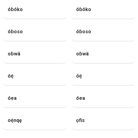
óɓóko
óɓóko
óɓoso
óɓoso
oɓwä
oɓwä
óę́
óę́
óea
óea
oę́nqę
ọfis