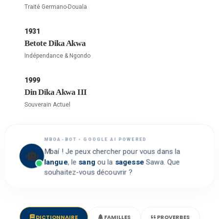
Traité Germano-Douala
1931
Betote Dika Akwa
Indépendance & Ngondo
1999
Din Dika Akwa III
Souverain Actuel
MBOA-BOT • GOOGLE AI POWERED
Mbaí ! Je peux chercher pour vous dans la
langue
, le
sang
ou la
sagesse
Sawa. Que
souhaitez-vous découvrir ?
DICTIONNAIRE
FAMILLES
PROVERBES