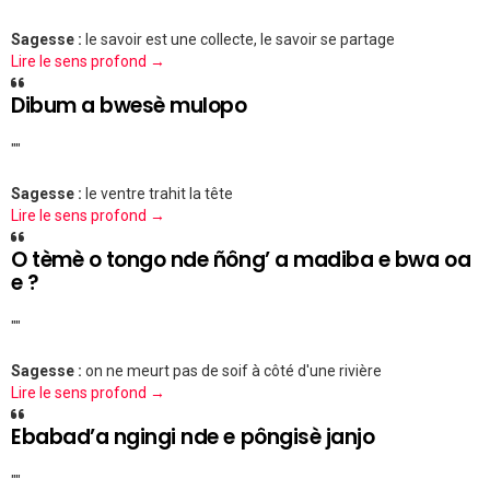
Sagesse :
le savoir est une collecte, le savoir se partage
Lire le sens profond →
Dibum a bwesè mulopo
""
Sagesse :
le ventre trahit la tête
Lire le sens profond →
O tèmè o tongo nde ñông’ a madiba e bwa oa
e ?
""
Sagesse :
on ne meurt pas de soif à côté d'une rivière
Lire le sens profond →
Ebabad’a ngingi nde e pôngisè janjo
""