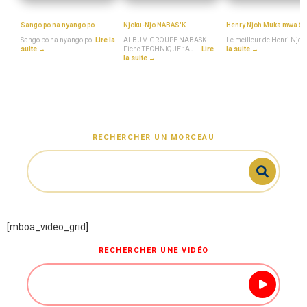
MboaSawa
MboaSawa
MboaSawa
Sango po na nyango po.
Njoku-Njo NABAS'K
Henry Njoh Muka mwa S
Sango po na nyango po.
Lire la
ALBUM GROUPE NABASK
Le meilleur de Henri Njoh
suite →
Fiche TECHNIQUE : Au...
Lire
la suite →
la suite →
RECHERCHER UN MORCEAU
[mboa_video_grid]
RECHERCHER UNE VIDÉO