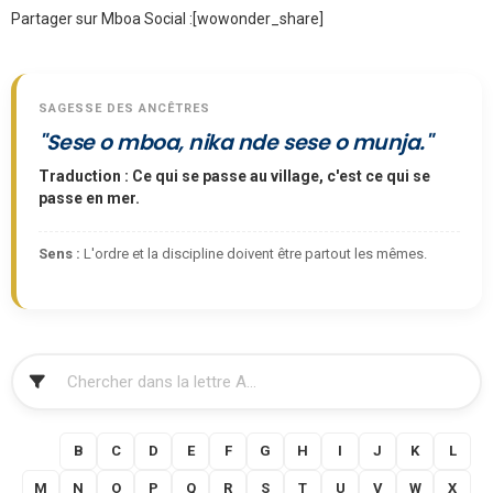
Partager sur Mboa Social :
[wowonder_share]
SAGESSE DES ANCÊTRES
"Sese o mboa, nika nde sese o munja."
Traduction : Ce qui se passe au village, c'est ce qui se
passe en mer.
Sens :
L'ordre et la discipline doivent être partout les mêmes.
FILTRER
A
B
C
D
E
F
G
H
I
J
K
L
M
N
O
P
Q
R
S
T
U
V
W
X