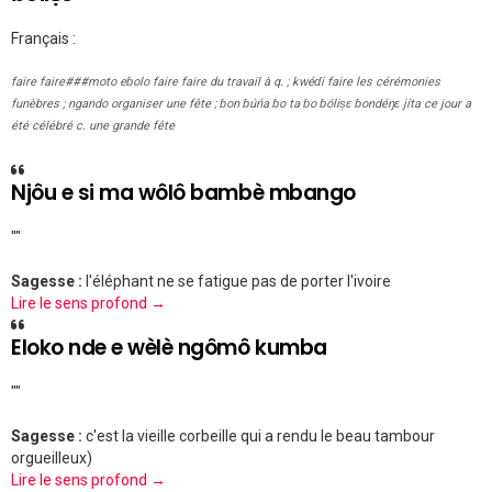
Français :
faire faire###moto eɓolo faire faire du travail à q. ; kwéɗi faire les cérémonies
funèbres ; ngando organiser une fête ; ɓon ɓúńa ɓo ta ɓo ɓóliṣɛ ɓondéŋɛ jíta ce jour a
été célébré c. une grande fête
Njôu e si ma wôlô bambè mbango
""
Sagesse :
l'éléphant ne se fatigue pas de porter l'ivoire
Lire le sens profond →
Eloko nde e wèlè ngômô kumba
""
Sagesse :
c'est la vieille corbeille qui a rendu le beau tambour
orgueilleux)
Lire le sens profond →