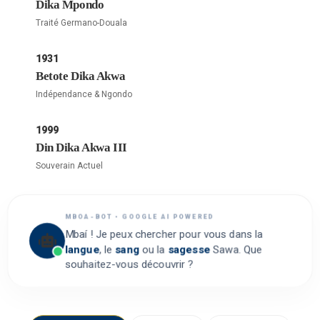
Dika Mpondo
Traité Germano-Douala
1931
Betote Dika Akwa
Indépendance & Ngondo
1999
Din Dika Akwa III
Souverain Actuel
MBOA-BOT • GOOGLE AI POWERED
Mbaí ! Je peux chercher pour vous dans la
langue
, le
sang
ou la
sagesse
Sawa. Que
souhaitez-vous découvrir ?