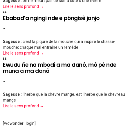
Sagesse :
on ne meurt pas de soif à côté d'une rivière
Lire le sens profond →
Ebabad’a ngingi nde e pôngisè janjo
""
Sagesse :
c'est la piqûre de la mouche qui a inspiré le chasse-
mouche; chaque mal entraine un remède
Lire le sens profond →
Ewudu ñe na mbodi a ma danô, mô pè nde
muna a ma danô
""
Sagesse :
l'herbe que la chèvre mange, est l'herbe que le chevreau
mange
Lire le sens profond →
[wowonder_login]