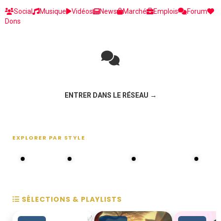
Social
Musique
Vidéos
News
Marché
Emplois
Forum
Dons
Rejoignez la discussion sur le réseau social !
ENTRER DANS LE RÉSEAU →
EXPLORER PAR STYLE
80s - 90s
Choral groups
Daddy's disco
MAKOS
SÉLECTIONS & PLAYLISTS