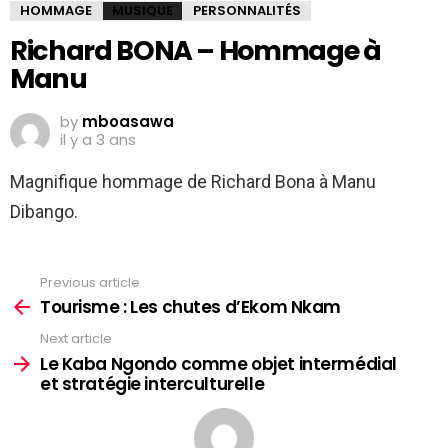
HOMMAGE
MUSIQUE
PERSONNALITÉS
Richard BONA – Hommage à
Manu
by
mboasawa
il y a 3 ans
Magnifique hommage de Richard Bona à Manu
Dibango.
Previous article
See
more
Tourisme : Les chutes d’Ekom Nkam
Next article
Le Kaba Ngondo comme objet intermédial
et stratégie interculturelle