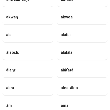
akwaŋ
akwea
ala
álaɓɛ
álaɓɛlɛ
álalála
álaŋɛ
áláťátá
alea
álea-álea
ám
ama