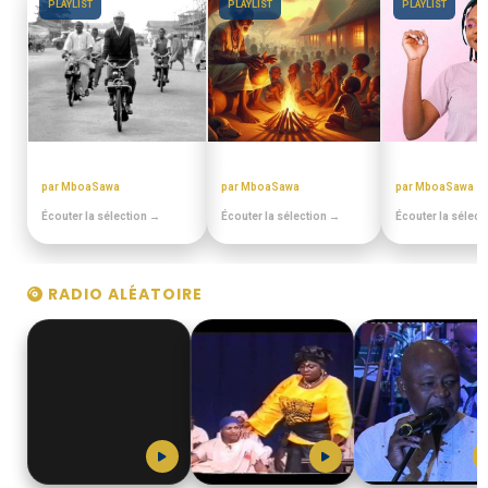
PLAYLIST
PLAYLIST
PLAYLIST
DISCOTHEQUE DE PAPA
CONTES MINIA
ANNEES 80 - 9
par MboaSawa
par MboaSawa
par MboaSawa
Écouter la sélection →
Écouter la sélection →
Écouter la sélect
RADIO ALÉATOIRE