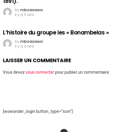
1891).
by
mboasawa
il y a 3 ans
L’histoire du groupe les « Bonambelas »
by
mboasawa
il y a 3 ans
LAISSER UN COMMENTAIRE
Vous devez
vous connecter
pour publier un commentaire.
[wowonder_login button_type="icon"]