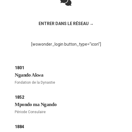
Rejoignez la discussion sur le réseau social !
ENTRER DANS LE RÉSEAU →
[wowonder_login button_type="icon"]
1801
Ngando Akwa
Fondation de la Dynastie
1852
Mpondo ma Ngando
Période Consulaire
1884