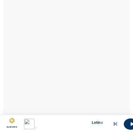
Lotin a Same E se ndutu.
ALBUMS