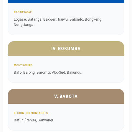
FILS DE NGAE
Logase, Batanga, Bakweri, Isuwu, Balondo, Bongkeng,
Ndogbianga.
IV. BOKUMBA
MONT KOUPÉ
Bafo, Balong, Barombi, Abo-Sud, Bakundu.
V. BAKOTA
RÉGION DES MONTAGNES
Bafun (Penja), Banyangi.