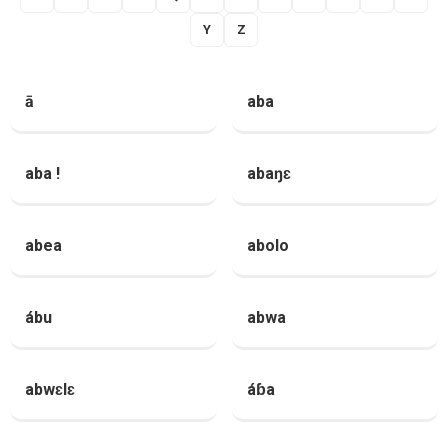
Y
Z
ā
aba
aba !
abaŋɛ
abea
abolo
ábu
abwa
abwɛlɛ
áɓa