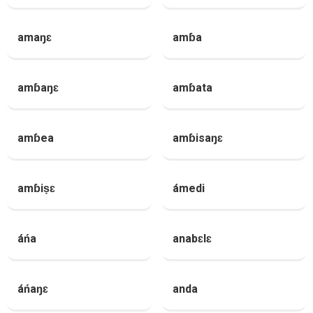
amaŋɛ
amɓa
amɓaŋɛ
amɓata
amɓea
amɓisaŋɛ
amɓiṣɛ
ámedi
áńa
anabɛlɛ
áńaŋɛ
anda