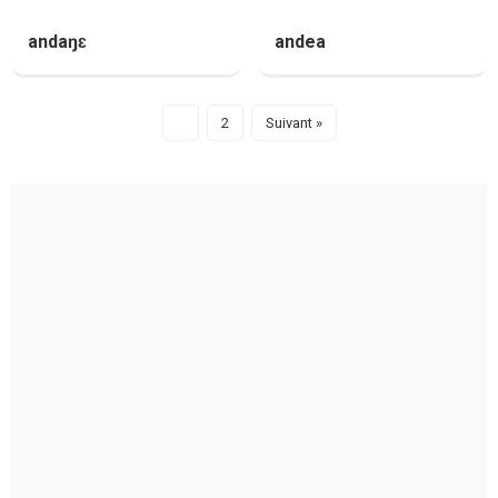
andaŋɛ
andea
1
2
Suivant »