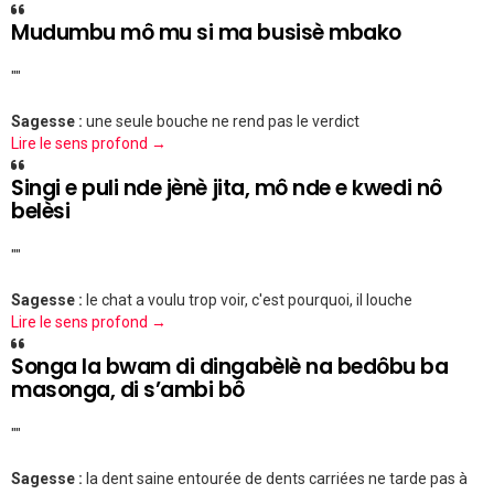
Mudumbu mô mu si ma busisè mbako
""
Sagesse :
une seule bouche ne rend pas le verdict
Lire le sens profond →
Singi e puli nde jènè jita, mô nde e kwedi nô
belèsi
""
Sagesse :
le chat a voulu trop voir, c'est pourquoi, il louche
Lire le sens profond →
Songa la bwam di dingabèlè na bedôbu ba
masonga, di s’ambi bô
""
Sagesse :
la dent saine entourée de dents carriées ne tarde pas à