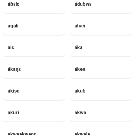
áɓɛlɛ
áduɓwɛ
agali
ahań
ais
áka
ákaŋɛ
ákea
ákiṣɛ
akuɓ
akuri
akwa
akwaakwaŋɛ
akwala