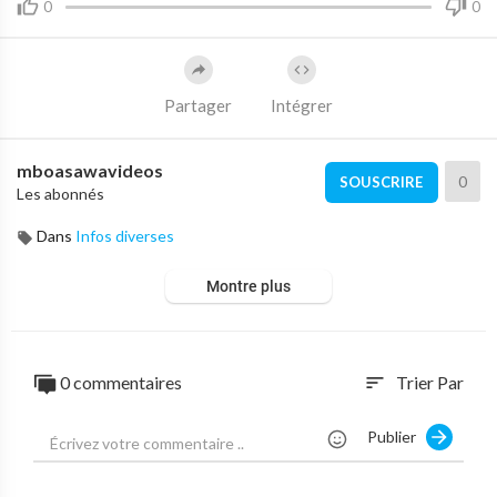
0
0
Partager
Intégrer
mboasawavideos
0
SOUSCRIRE
Les abonnés
Dans
Infos diverses
Montre plus
0 commentaires
Trier Par
sort
Publier