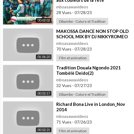
mboasawavideos
28 Vues
·
07/28/23
00:02:02
Dibambe - Cuture et Tradition
⁣MAKOSSA DANCE NON STOP OLD
SCHOOL MIX BY DJ NIKKYROMEO
VEVO LATEST 2021 2022
mboasawavideos
70 Vues
·
07/28/23
01:06:20
Film et animation
⁣Tradition Douala Ngondo 2021
Tombèlè Deido(2)
mboasawavideos
32 Vues
·
07/27/23
00:02:17
Dibambe - Cuture et Tradition
⁣Richard Bona Live in London_Nov
2014
mboasawavideos
71 Vues
·
07/26/23
00:02:21
Film et animation