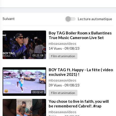
Suivant
Lecture automatique
⁣Boy TAG Boiler Room x Ballantines
True Music Cameroon Live Set
mboasawavideos
14 Vues
·
09/08/23
00:21:04
Film et animation
⁣BOY TAG ft. Happy - La fête ( video
exclusive 2021) !
mboasawavideos
39 Vues
·
09/08/23
00:02:47
Film et animation
⁣You chose to live in faith, you will
be remembered Cabrel!. #rap
#boytag #cabrelnanjip #tagteam
mboasawavideos