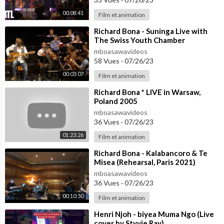
00:08:41
Film et animation
⁣Richard Bona - Suninga Live with
The Swiss Youth Chamber
Orchestra
mboasawavideos
58 Vues
·
07/26/23
00:03:07
Film et animation
⁣Richard Bona * LIVE in Warsaw,
Poland 2005
mboasawavideos
36 Vues
·
07/26/23
01:23:26
Film et animation
⁣Richard Bona - Kalabancoro & Te
Misea (Rehearsal, Paris 2021)
mboasawavideos
36 Vues
·
07/26/23
00:10:50
Film et animation
⁣Henri Njoh - biyea Muma Ngo (Live
cover by Styvie Ray)