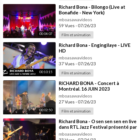
⁣Richard Bona - Bilongo (Live at
Bonafide - New York)
mboasawavideos
59 Vues
·
07/26/23
00:04:07
Film et animation
⁣Richard Bona - Engingilaye - LIVE
HD
mboasawavideos
37 Vues
·
07/26/23
00:10:15
Film et animation
⁣RICHARD BONA - Concert à
Montréal. 16 JUIN 2023
mboasawavideos
27 Vues
·
07/26/23
00:02:50
Film et animation
⁣Richard Bona - O sen sen sen en live
dans RTL Jazz Festival présenté par
Jean-Yves Chaperon - RTL
mboasawavideos
33 Vues
·
07/26/23