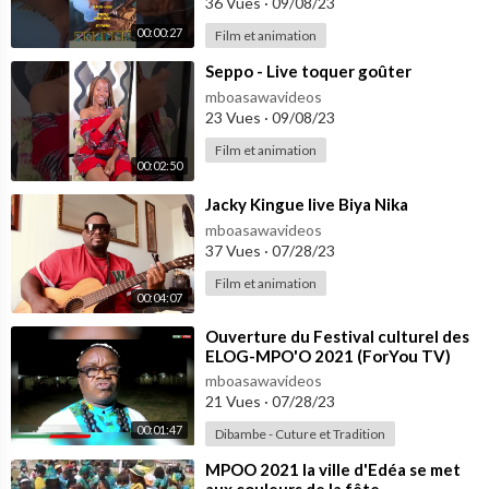
36 Vues
·
09/08/23
00:00:27
Film et animation
⁣Seppo - Live toquer goûter
mboasawavideos
23 Vues
·
09/08/23
Film et animation
00:02:50
⁣Jacky Kingue live Biya Nika
mboasawavideos
37 Vues
·
07/28/23
Film et animation
00:04:07
⁣Ouverture du Festival culturel des
ELOG-MPO'O 2021 (ForYou TV)
mboasawavideos
21 Vues
·
07/28/23
00:01:47
Dibambe - Cuture et Tradition
⁣MPOO 2021 la ville d'Edéa se met
aux couleurs de la fête