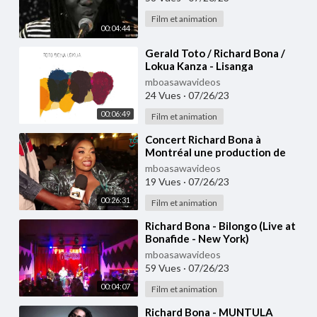
Film et animation
00:04:44
⁣Gerald Toto / Richard Bona /
Lokua Kanza - Lisanga
mboasawavideos
24 Vues
·
07/26/23
00:06:49
Film et animation
⁣Concert Richard Bona à
Montréal une production de
Tchaps évents couverture
mboasawavideos
médiatique NGAS TV
19 Vues
·
07/26/23
00:26:31
Film et animation
⁣Richard Bona - Bilongo (Live at
Bonafide - New York)
mboasawavideos
59 Vues
·
07/26/23
00:04:07
Film et animation
⁣Richard Bona - MUNTULA