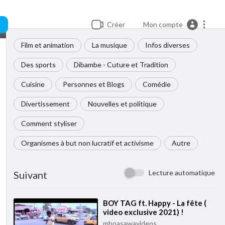
Créer
Mon compte
Film et animation
La musique
Infos diverses
Des sports
Dibambe - Cuture et Tradition
Cuisine
Personnes et Blogs
Comédie
Divertissement
Nouvelles et politique
Comment styliser
Organismes à but non lucratif et activisme
Autre
Lecture automatique
Suivant
⁣BOY TAG ft. Happy - La fête (
video exclusive 2021) !
mboasawavideos