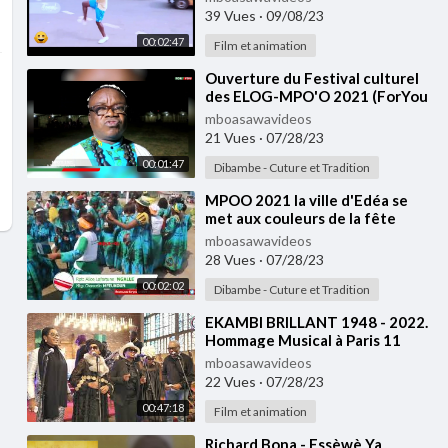
39 Vues
·
09/08/23
00:02:47
Film et animation
⁣Ouverture du Festival culturel
des ELOG-MPO'O 2021 (ForYou
TV)
mboasawavideos
21 Vues
·
07/28/23
00:01:47
Dibambe - Cuture et Tradition
⁣MPOO 2021 la ville d'Edéa se
met aux couleurs de la fête
mboasawavideos
28 Vues
·
07/28/23
00:02:02
Dibambe - Cuture et Tradition
⁣EKAMBI BRILLANT 1948 - 2022.
Hommage Musical à Paris 11
Février 2023.
mboasawavideos
22 Vues
·
07/28/23
00:47:18
Film et animation
⁣Richard Bona - Essèwè Ya