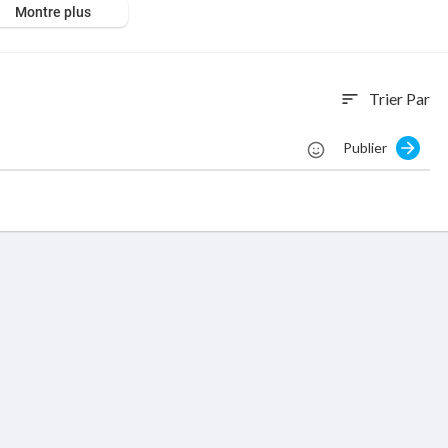
Montre plus
rdbona
Trier Par
sort
Publier
ss
© Richard Bona.