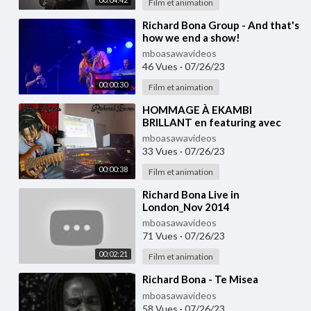
Film et animation
⁣Richard Bona Group - And that's
how we end a show!
mboasawavideos
46 Vues
·
07/26/23
00:00:30
Film et animation
⁣HOMMAGE À EKAMBI
BRILLANT en featuring avec
Richard BONA à la voix et à la
mboasawavideos
prod.. Rest in peace ❤️
33 Vues
·
07/26/23
00:00:38
Film et animation
⁣Richard Bona Live in
London_Nov 2014
mboasawavideos
71 Vues
·
07/26/23
00:02:21
Film et animation
⁣Richard Bona - Te Misea
mboasawavideos
58 Vues
·
07/26/23