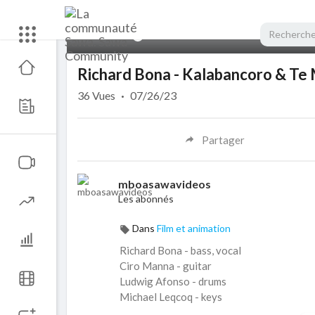
00:00
Richard Bona - Kalabancoro & Te 
36
Vues
·
07/26/23
Partager
mboasawavideos
Les abonnés
Dans
Film et animation
Richard Bona - bass, vocal
Ciro Manna - guitar
Ludwig Afonso - drums
Michael Leqcoq - keys
Lucas Saint-Cricq - sax, flute