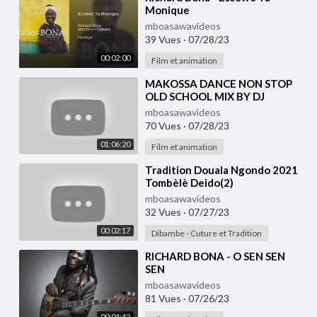
Monique
mboasawavideos
39 Vues
·
07/28/23
00:02:00
Film et animation
⁣MAKOSSA DANCE NON STOP
OLD SCHOOL MIX BY DJ
NIKKYROMEO VEVO LATEST
mboasawavideos
2021 2022
70 Vues
·
07/28/23
01:06:20
Film et animation
⁣Tradition Douala Ngondo 2021
Tombèlè Deido(2)
mboasawavideos
32 Vues
·
07/27/23
00:02:17
Dibambe - Cuture et Tradition
⁣RICHARD BONA - O SEN SEN
SEN
mboasawavideos
81 Vues
·
07/26/23
00:04:42